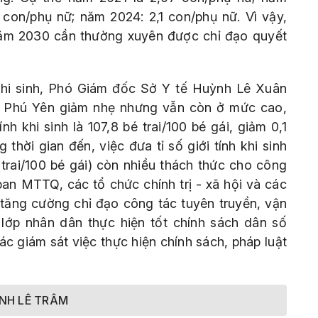
 con/phụ nữ; năm 2024: 2,1 con/phụ nữ. Vì vậy,
năm 2030 cần thường xuyên được chỉ đạo quyết
 khi sinh, Phó Giám đốc Sở Y tế Huỳnh Lê Xuân
nh ở Phú Yên giảm nhẹ nhưng vẫn còn ở mức cao,
ính khi sinh là 107,8 bé trai/100 bé gái, giảm 0,1
thời gian đến, việc đưa tỉ số giới tính khi sinh
trai/100 bé gái) còn nhiều thách thức cho công
ban MTTQ, các tổ chức chính trị - xã hội và các
 tăng cường chỉ đạo công tác tuyên truyền, vận
 lớp nhân dân thực hiện tốt chính sách dân số
tác giám sát việc thực hiện chính sách, pháp luật
NH LÊ TRÂM