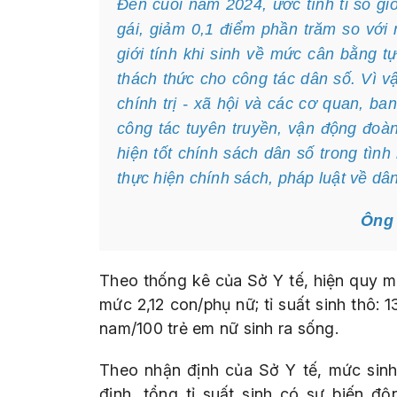
Đến cuối năm 2024, ước tính tỉ số giới
gái, giảm 0,1 điểm phần trăm so với n
giới tính khi sinh về mức cân bằng tự
thách thức cho công tác dân số. Vì v
chính trị - xã hội và các cơ quan, ba
công tác tuyên truyền, vận động đoàn
hiện tốt chính sách dân số trong tình
thực hiện chính sách, pháp luật về dân
Ông 
Theo thống kê của Sở Y tế, hiện quy mô
mức 2,12 con/phụ nữ; tỉ suất sinh thô: 13
nam/100 trẻ em nữ sinh ra sống.
Theo nhận định của Sở Y tế, mức sin
định, tổng tỉ suất sinh có sự biến đ