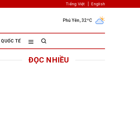
Tiếng Việt
|
English
Phú Yên, 32ºC
QUỐC TẾ
ĐỌC NHIỀU