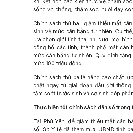
khi kết hôn các kiến thức về chăm sóc 
sống vợ chồng, chăm sóc, nuôi dạy con.
Chính sách thứ hai, giảm thiểu mất cân b
sinh về mức cân bằng tự nhiên. Cụ thể
lựa chọn giới tính thai nhi dưới mọi hì
công bố các tỉnh, thành phố mất cân b
mức cân bằng tự nhiên. Quy định tăng
mức 100 triệu đồng...
Chính sách thứ ba là nâng cao chất lư
chất ngay từ giai đoạn đầu đời thông
tầm soát trước sinh và sơ sinh góp phầ
Thực hiện tốt chính sách dân số trong t
Tại Phú Yên, để giảm thiểu mất cân bằ
số, Sở Y tế đã tham mưu UBND tỉnh ban