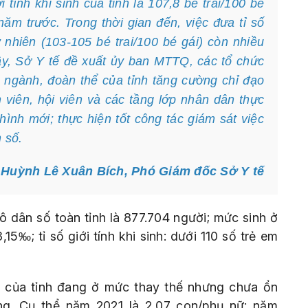
 tính khi sinh của tỉnh là 107,8 bé trai/100 bé
ăm trước. Trong thời gian đến, việc đưa tỉ số
 nhiên (103-105 bé trai/100 bé gái) còn nhiều
ậy, Sở Y tế đề xuất ủy ban MTTQ, các tổ chức
n ngành, đoàn thể của tỉnh tăng cường chỉ đạo
 viên, hội viên và các tầng lớp nhân dân thực
 hình mới; thực hiện tốt công tác giám sát việc
 số.
Huỳnh Lê Xuân Bích, Phó Giám đốc Sở Y tế
 dân số toàn tỉnh là 877.704 người; mức sinh ở
,15‰; tỉ số giới tính khi sinh: dưới 110 số trẻ em
h của tỉnh đang ở mức thay thế nhưng chưa ổn
ộng. Cụ thể năm 2021 là 2,07 con/phụ nữ; năm