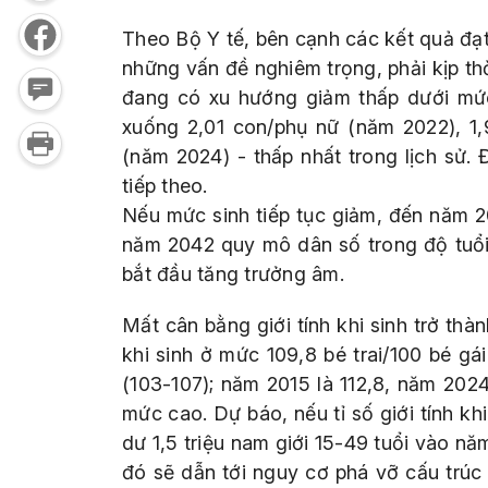
Theo Bộ Y tế, bên cạnh các kết quả đạt
những vấn đề nghiêm trọng, phải kịp thờ
đang có xu hướng giảm thấp dưới mức 
xuống 2,01 con/phụ nữ (năm 2022), 1
(năm 2024) - thấp nhất trong lịch sử.
tiếp theo.
Nếu mức sinh tiếp tục giảm, đến năm 2
năm 2042 quy mô dân số trong độ tuổi
bắt đầu tăng trưởng âm.
Mất cân bằng giới tính khi sinh trở thà
khi sinh ở mức 109,8 bé trai/100 bé gá
(103-107); năm 2015 là 112,8, năm 2024 l
mức cao. Dự báo, nếu tỉ số giới tính kh
dư 1,5 triệu nam giới 15-49 tuổi vào nă
đó sẽ dẫn tới nguy cơ phá vỡ cấu trúc 