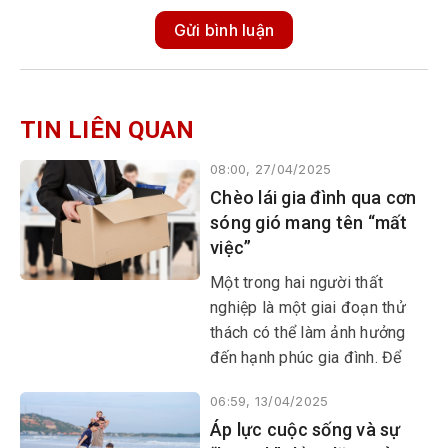
Gửi bình luận
TIN LIÊN QUAN
08:00, 27/04/2025
Chèo lái gia đình qua cơn
sóng gió mang tên “mất
việc”
​​​​​​​Một trong hai người thất
nghiệp là một giai đoạn thử
thách có thể làm ảnh hưởng
đến hạnh phúc gia đình. Để
chèo lái qua cơn sóng gió này,
06:59, 13/04/2025
vợ chồng cần có sự thấu hiểu,
Áp lực cuộc sống và sự
chia sẻ và cùng nhau đối mặt