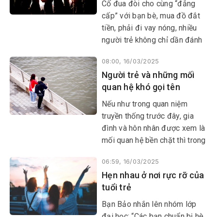
​​​​​​​Cố đua đòi cho cùng “đẳng
cấp” với bạn bè, mua đồ đắt
tiền, phải đi vay nóng, nhiều
người trẻ không chỉ dần đánh
mất bản thân mà còn phủ một
08:00, 16/03/2025
nỗi buồn đau, ân hận lên cuộc
Người trẻ và những mối
đời mình.
quan hệ khó gọi tên
Nếu như trong quan niệm
truyền thống trước đây, gia
đình và hôn nhân được xem là
mối quan hệ bền chặt thì trong
xã hội hiện đại, nhất là với
06:59, 16/03/2025
người trẻ, quan niệm này đã
Hẹn nhau ở nơi rực rỡ của
dần thay đổi, tạo nên những
tuổi trẻ
mối quan hệ không ràng buộc,
khó gọi tên.
Bạn Bảo nhắn lên nhóm lớp
đại học: “Các bạn chuẩn bị hè