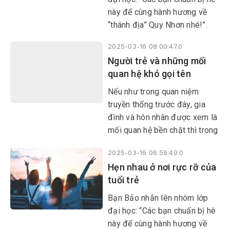
này để cùng hành hương về
“thánh địa” Quy Nhơn nhé!”.
2025-03-16 08:00:47.0
Người trẻ và những mối
quan hệ khó gọi tên
Nếu như trong quan niệm
truyền thống trước đây, gia
đình và hôn nhân được xem là
mối quan hệ bền chặt thì trong
xã hội hiện đại, nhất là với
2025-03-16 06:59:49.0
người trẻ, quan niệm này đã
Hẹn nhau ở nơi rực rỡ của
dần thay đổi, tạo nên những
tuổi trẻ
mối quan hệ không ràng buộc,
khó gọi tên.
Bạn Bảo nhắn lên nhóm lớp
đại học: “Các bạn chuẩn bị hè
này để cùng hành hương về