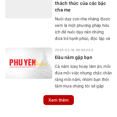
thách thức của các bậc
cha mẹ
Nuôi dạy con nhẹ nhàng được
xem là một phương pháp hữu
ích để nuôi dạy nên những
đứa trẻ hạnh phúc, độc lập và
tự tin. Thế nhưng, để theo đuổi
2025-02-16 06:00:00.0
phương pháp này, các bậc cha
Đầu năm gặp bạn
mẹ gặp không ít thách thức.
Cả năm loay hoay làm ăn, mỗi
đứa mỗi việc nhưng chắc chắn
rằng mỗi năm, nhóm bạn thời
tắm mưa chúng tôi sẽ gặp
nhau vào một ngày trong
tháng Giêng.
Xem thêm