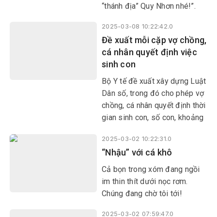
“thánh địa” Quy Nhơn nhé!”.
2025-03-08 10:22:42.0
Đề xuất mỗi cặp vợ chồng,
cá nhân quyết định việc
sinh con
Bộ Y tế đề xuất xây dựng Luật
Dân số, trong đó cho phép vợ
chồng, cá nhân quyết định thời
gian sinh con, số con, khoảng
cách giữa các lần sinh. Lao
2025-03-02 10:22:31.0
động nữ khi sinh con thứ hai
“Nhậu” với cá khô
được kéo dài thời gian nghỉ
thai sản từ 6 tháng lên 7
Cả bọn trong xóm đang ngồi
tháng.
im thin thít dưới nọc rơm.
Chúng đang chờ tôi tới!
2025-03-02 07:59:47.0