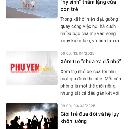
“hy sinh” thầm lặng của
với khó khăn.
con trẻ
Trong xã hội hiện đại, guồng
quay công việc hối hả cuốn
nhiều bậc cha mẹ vào vòng
xoáy kiếm tiền, vô tình tạo ra
một khoảng trống lớn trong
06:00, 13/04/2025
đời sống tinh thần của con cái.
Xóm trọ “chưa xa đã nhớ”
Những đứa trẻ lớn lên trong
sự thiếu vắng tình thương, sự
Xóm trọ nhỏ bé của tôi như
quan tâm, chăm sóc từ cha mẹ
một gia đình thu nhỏ. Mỗi căn
đang phải đối mặt với những
phòng là một thế giới riêng,
hệ lụy khôn lường về tâm lý và
nhưng tất cả đều gắn kết với
sự phát triển.
nhau bởi những bữa ăn chung,
08:00, 30/03/2025
những câu chuyện sẻ chia và
Giới trẻ đua đòi và hệ lụy
những tiếng cười giòn tan…
khôn lường