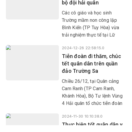
bộ đội hải quân
quyền của Việt Nam.
Các cô giáo và học sinh
Trường mầm non công lập
Bình Kiến (TP Tuy Hòa) vừa
trải nghiệm thực tế tại Lữ
đoàn 682, Vùng 4 Hải quân -
2024-12-26 22:58:15.0
đơn vị đứng chân trên địa bàn
Tiễn đoàn đi thăm, chúc
xã Bình Kiến.
tết quân dân trên quần
đảo Trường Sa
Chiều 26/12, tại Quân cảng
Cam Ranh (TP Cam Ranh,
Khánh Hòa), Bộ Tư lệnh Vùng
4 Hải quân tổ chức tiễn đoàn
công tác và các tàu đi thăm,
2024-11-30 10:10:38.0
chúc tết quân dân trên quần
Thực hiện tốt quân dân y
đảo Trường Sa nhân dịp tết Ất
kết hợp