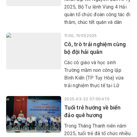
đảo Trường Sa.
2025, Bộ Tư lệnh Vùng 4 Hải
quân tổ chức đoàn công tác đi
thăm, chúc tết quân và dân
trên quần đảo Trường Sa -
11:00, 11/01/2025
phần đất máu thịt thiêng liêng
Cô, trò trải nghiệm cùng
giữa trùng khơi thuộc chủ
bộ đội hải quân
quyền của Việt Nam.
Các cô giáo và học sinh
Trường mầm non công lập
Bình Kiến (TP Tuy Hòa) vừa
trải nghiệm thực tế tại Lữ
đoàn 682, Vùng 4 Hải quân -
2025-03-22 07:00:47.0
đơn vị đứng chân trên địa bàn
Tuổi trẻ hướng về biển
xã Bình Kiến.
đảo quê hương
Trong Tháng Thanh niên năm
2025, tuổi trẻ đã tổ chức nhiều