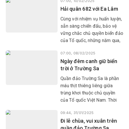
07:00, 10/02/2025
Hải quân 682 với Ea Lâm
Cùng với nhiệm vụ huấn luyện,
sẵn sàng chiến đấu, bảo vệ
vững chắc chủ quyền biển đảo
của Tổ quốc, những năm qua,
cán bộ chiến sĩ Lữ đoàn 682
07:00, 08/02/2025
luôn kề vai sát cánh với địa
Ngày đêm canh giữ biển
phương làm tốt công tác dân
trời ở Trường Sa
vận
Quần đảo Trường Sa là phần
máu thịt thiêng liêng giữa
trùng khơi thuộc chủ quyền
của Tổ quốc Việt Nam. Thời
gian qua, công tác tuần tra,
09:44, 31/01/2025
bảo vệ tại quần đảo Trường
Đi lễ chùa, vui xuân trên
Sa luôn được thực hiện một
quần đảo Trường Sa
cách nghiêm túc, đảm bảo