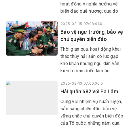
hoạt động ý nghĩa hướng về
biển đảo quê hương; qua đó
phát huy vai trò xung kích, tình
2025-03-15 07:08:47.0
nguyện của tuổi trẻ, góp phần
Bảo vệ ngư trường, bảo vệ
nâng cao ý thức bảo vệ chủ
chủ quyền biển đảo
quyền biển đảo trong tình hình
mới.
Thời gian qua, hoạt động khai
thác thủy hải sản có lúc gặp
khó khăn nhưng ngư dân vẫn
kiên trì bám biển làm ăn.
Không chỉ hoạt động sản xuất
2025-02-10 07:00:00.0
trên biển để phát triển kinh tế,
Hải quân 682 với Ea Lâm
ngư dân Phú Yên còn tham gia
bảo vệ ngư trường, bảo vệ
Cùng với nhiệm vụ huấn luyện,
nguồn lợi thủy sản và bảo vệ
sẵn sàng chiến đấu, bảo vệ
chủ quyền biển đảo của Tổ
vững chắc chủ quyền biển đảo
quốc.
của Tổ quốc, những năm qua,