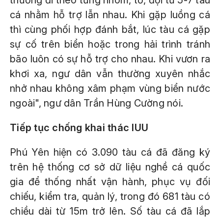
thường đi theo từng nhóm, tổ, đội từ 5-7 tàu
cá nhằm hỗ trợ lẫn nhau. Khi gặp luồng cá
thì cùng phối hợp đánh bắt, lúc tàu cá gặp
sự cố trên biển hoặc trong hải trình tránh
bão luôn có sự hỗ trợ cho nhau. Khi vươn ra
khơi xa, ngư dân vẫn thường xuyên nhắc
nhở nhau không xâm phạm vùng biển nước
ngoài", ngư dân Trần Hùng Cường nói.
Tiếp tục chống khai thác IUU
Phú Yên hiện có 3.090 tàu cá đã đăng ký
trên hệ thống cơ sở dữ liệu nghề cá quốc
gia để thống nhất vận hành, phục vụ đối
chiếu, kiểm tra, quản lý, trong đó 681 tàu có
chiều dài từ 15m trở lên. Số tàu cá đã lắp