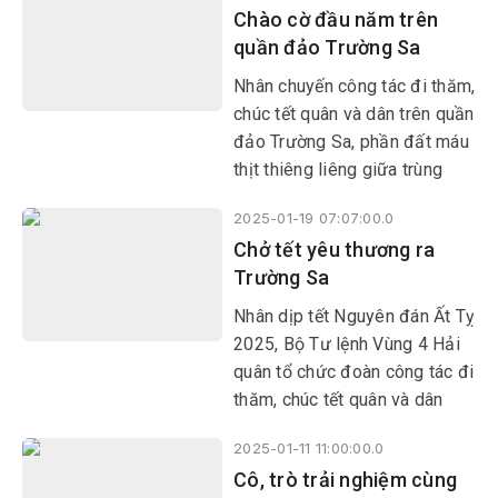
Chào cờ đầu năm trên
đời nay, người dân đi lễ chùa
quần đảo Trường Sa
để cầu phúc, cầu may cho gia
đình với mong muốn những
Nhân chuyến công tác đi thăm,
điều tốt đẹp nhất trong năm
chúc tết quân và dân trên quần
mới.
đảo Trường Sa, phần đất máu
thịt thiêng liêng giữa trùng
khơi thuộc chủ quyền của Tổ
2025-01-19 07:07:00.0
quốc Việt Nam, phóng viên
Chở tết yêu thương ra
Báo Phú Yên ghi lại không khí
Trường Sa
chào cờ đầu năm của cán bộ,
chiến sĩ và Nhân dân trên quần
Nhân dịp tết Nguyên đán Ất Tỵ
đảo Trường Sa.
2025, Bộ Tư lệnh Vùng 4 Hải
quân tổ chức đoàn công tác đi
thăm, chúc tết quân và dân
trên quần đảo Trường Sa -
2025-01-11 11:00:00.0
phần đất máu thịt thiêng liêng
Cô, trò trải nghiệm cùng
giữa trùng khơi thuộc chủ