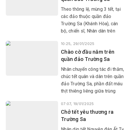
quân số trực 24/24 giờ nhằm
Theo thông lệ, mùng 3 tết, tại
kịp thời phát hiện những mục
các đảo thuộc quần đảo
tiêu có dấu hiệu xâm phạm
Trường Sa (Khánh Hòa), cán
vùng biển, vùng trời của Việt
bộ, chiến sĩ, Nhân dân trên
Nam.
đảo đi lễ chùa, vui xuân. Trong
10:25, 29/01/2025
tâm thức người Việt từ bao
Chào cờ đầu năm trên
đời nay, người dân đi lễ chùa
quần đảo Trường Sa
để cầu phúc, cầu may cho gia
đình với mong muốn những
Nhân chuyến công tác đi thăm,
điều tốt đẹp nhất trong năm
chúc tết quân và dân trên quần
mới.
đảo Trường Sa, phần đất máu
thịt thiêng liêng giữa trùng
khơi thuộc chủ quyền của Tổ
07:07, 19/01/2025
quốc Việt Nam, phóng viên
Chở tết yêu thương ra
Báo Phú Yên ghi lại không khí
Trường Sa
chào cờ đầu năm của cán bộ,
chiến sĩ và Nhân dân trên quần
Nhân dịp tết Nguyên đán Ất Tỵ