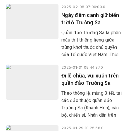
cán bộ chiến sĩ Lữ đoàn 682
2025-02-08 07:00:00.0
luôn kề vai sát cánh với địa
Ngày đêm canh giữ biển
phương làm tốt công tác dân
trời ở Trường Sa
vận
Quần đảo Trường Sa là phần
máu thịt thiêng liêng giữa
trùng khơi thuộc chủ quyền
của Tổ quốc Việt Nam. Thời
gian qua, công tác tuần tra,
2025-01-31 09:44:37.0
bảo vệ tại quần đảo Trường
Đi lễ chùa, vui xuân trên
Sa luôn được thực hiện một
quần đảo Trường Sa
cách nghiêm túc, đảm bảo
quân số trực 24/24 giờ nhằm
Theo thông lệ, mùng 3 tết, tại
kịp thời phát hiện những mục
các đảo thuộc quần đảo
tiêu có dấu hiệu xâm phạm
Trường Sa (Khánh Hòa), cán
vùng biển, vùng trời của Việt
bộ, chiến sĩ, Nhân dân trên
Nam.
đảo đi lễ chùa, vui xuân. Trong
2025-01-29 10:25:56.0
tâm thức người Việt từ bao