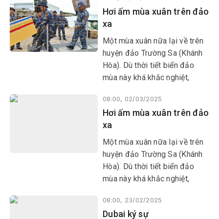
con thật khó hình dung đối với
Hơi ấm mùa xuân trên đảo
nhiều người, ngay cả tìm trong
xa
tiểu thuyết…
​​​​​​​Một mùa xuân nữa lại về trên
huyện đảo Trường Sa (Khánh
Hòa). Dù thời tiết biển đảo
mùa này khá khắc nghiệt,
nhưng với sự đoàn kết, đồng
08:00, 02/03/2025
lòng cùng nhau vượt qua khó
Hơi ấm mùa xuân trên đảo
khăn, quân và dân nơi đây đã
xa
và đang vượt lên tất cả.
Một mùa xuân nữa lại về trên
huyện đảo Trường Sa (Khánh
Hòa). Dù thời tiết biển đảo
mùa này khá khắc nghiệt,
nhưng với sự đoàn kết, đồng
08:00, 23/02/2025
lòng cùng nhau vượt qua khó
Dubai ký sự
khăn, quân và dân nơi đây đã