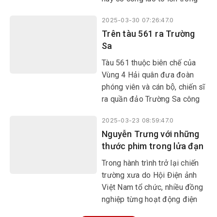
sóng, giữ gìn biển đảo của Tổ
việc xây dựng, thống nhất các
quốc.
2025-03-30 07:26:47.0
LLVT Nam Bộ thời kỳ đầu 9
Trên tàu 561 ra Trường
năm chống Pháp.
Sa
Tàu 561 thuộc biên chế của
Vùng 4 Hải quân đưa đoàn
phóng viên và cán bộ, chiến sĩ
ra quần đảo Trường Sa công
tác trong hải trình 16 ngày.
2025-03-23 08:59:47.0
Tham quan buồng lái, chúng
Nguyễn Trưng với những
tôi bất ngờ về mức độ hiện
thước phim trong lửa đạn
đại của con tàu do Việt Nam
đóng này.
Trong hành trình trở lại chiến
trường xưa do Hội Điện ảnh
Việt Nam tổ chức, nhiều đồng
nghiệp từng hoạt động điện
ảnh ở Khu 5 luôn nhắc đến nhà