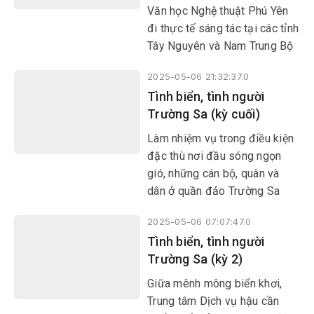
Văn học Nghệ thuật Phú Yên
đi thực tế sáng tác tại các tỉnh
Tây Nguyên và Nam Trung Bộ
có dịp vào vườn nho Ba Mọi ở
2025-05-06 21:32:37.0
xã Phước Thuận, huyện Ninh
Tình biển, tình người
Phước (tỉnh Ninh Thuận). Tại
Trường Sa (kỳ cuối)
đây, chủ vườn nho Ba Mọi đưa
đoàn tham quan, ăn nho, uống
Làm nhiệm vụ trong điều kiện
rượu vang rồi được “lại quả”
đặc thù nơi đầu sóng ngọn
bằng dân ca bài chòi Phú Yên.
gió, những cán bộ, quân và
dân ở quần đảo Trường Sa
luôn có sự gắn bó mật thiết,
2025-05-06 07:07:47.0
đoàn kết, tương trợ lẫn nhau
Tình biển, tình người
trong công việc cũng như
Trường Sa (kỳ 2)
trong cuộc sống. Cách trở với
đất liền, giữa biển khơi mênh
Giữa mênh mông biển khơi,
mông, Trường Sa là nơi “neo
Trung tâm Dịch vụ hậu cần
đậu” của nghĩa tình quân dân.