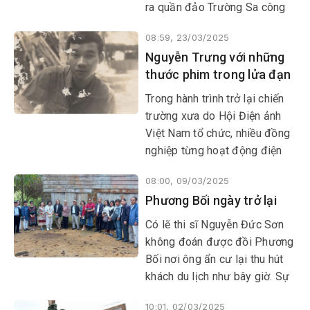
ra quần đảo Trường Sa công
tác trong hải trình 16 ngày.
08:59, 23/03/2025
Tham quan buồng lái, chúng
Nguyễn Trưng với những
tôi bất ngờ về mức độ hiện
thước phim trong lửa đạn
đại của con tàu do Việt Nam
đóng này.
Trong hành trình trở lại chiến
trường xưa do Hội Điện ảnh
Việt Nam tổ chức, nhiều đồng
nghiệp từng hoạt động điện
ảnh ở Khu 5 luôn nhắc đến nhà
08:00, 09/03/2025
quay phim Nguyễn Trưng.
Phương Bối ngày trở lại
Không chỉ để lại cho điện ảnh
tài liệu Việt Nam những thước
Có lẽ thi sĩ Nguyễn Đức Sơn
phim vô giá được quay trong
không đoán được đồi Phương
lửa đạn, mà sự sống sót của
Bối nơi ông ẩn cư lại thu hút
anh trước bủa vây súng đạn
khách du lịch như bây giờ. Sự
quân thù còn như một điều kỳ
nghiệp, cuộc đời ông và vợ
diệu…
10:01, 02/03/2025