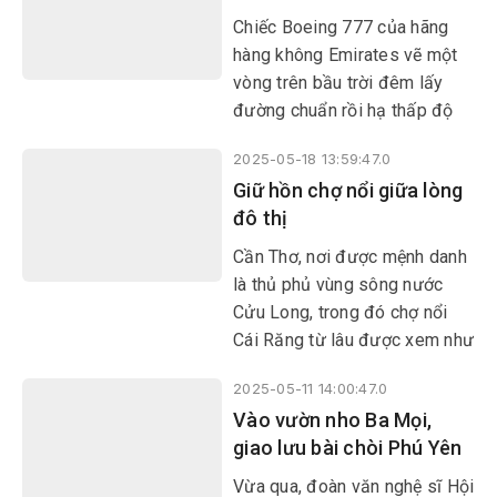
và đang vượt lên tất cả.
Chiếc Boeing 777 của hãng
hàng không Emirates vẽ một
vòng trên bầu trời đêm lấy
đường chuẩn rồi hạ thấp độ
cao. Lúc này đồng hồ chỉ 2 giờ
2025-05-18 13:59:47.0
sáng, Dubai hiện lên dưới cánh
Giữ hồn chợ nổi giữa lòng
bay với muôn sắc màu rực rỡ
đô thị
như một thành phố ngàn đêm
vẫn thức.
​​​​​​​Cần Thơ, nơi được mệnh danh
là thủ phủ vùng sông nước
Cửu Long, trong đó chợ nổi
Cái Răng từ lâu được xem như
một điểm đến không thể bỏ
2025-05-11 14:00:47.0
qua khi có dịp đặt chân đến
Vào vườn nho Ba Mọi,
vùng đất Tây Đô.
giao lưu bài chòi Phú Yên
​​​​​​​Vừa qua, đoàn văn nghệ sĩ Hội