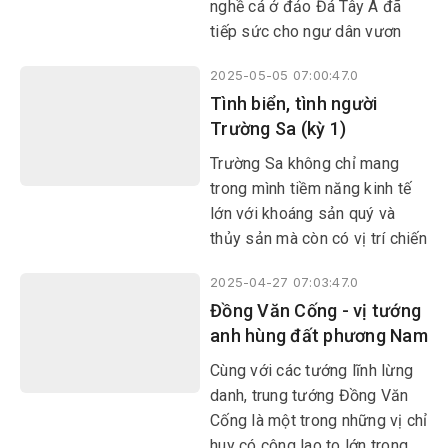
nghề cá ở đảo Đá Tây A đã
tiếp sức cho ngư dân vươn
khơi bám biển, bám ngư
2025-05-05 07:00:47.0
trường, góp sức giữ vững chủ
Tình biển, tình người
quyền biển đảo Tổ quốc.
Trường Sa (kỳ 1)
Trường Sa không chỉ mang
trong mình tiềm năng kinh tế
lớn với khoáng sản quý và
thủy sản mà còn có vị trí chiến
lược hết sức to lớn, ảnh hưởng
2025-04-27 07:03:47.0
trực tiếp đến công cuộc bảo
Đồng Văn Cống - vị tướng
vệ nền độc lập dân tộc. Đất
anh hùng đất phương Nam
nước đổi mới bước vào kỷ
nguyên vươn mình, quân và
Cùng với các tướng lĩnh lừng
dân ở Trường Sa đoàn kết,
danh, trung tướng Đồng Văn
vững lòng tin vào sự lãnh đạo
Cống là một trong những vị chỉ
của Đảng; vững vàng nơi đầu
huy có công lao to lớn trong