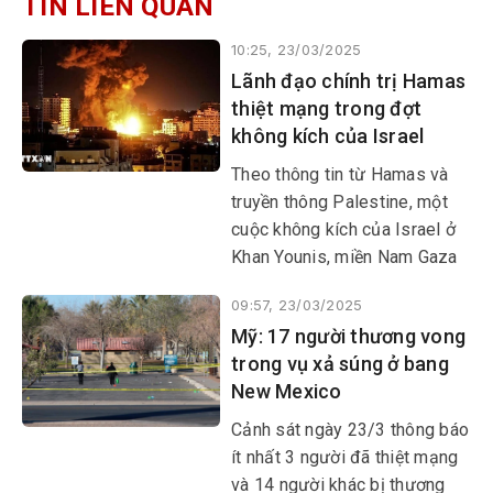
TIN LIÊN QUAN
10:25, 23/03/2025
Lãnh đạo chính trị Hamas
thiệt mạng trong đợt
không kích của Israel
Theo thông tin từ Hamas và
truyền thông Palestine, một
cuộc không kích của Israel ở
Khan Younis, miền Nam Gaza
đã tiêu diệt thủ lĩnh chính trị
09:57, 23/03/2025
Hamas Salah al-Bardaweel
Mỹ: 17 người thương vong
rạng sáng 23/3 (giờ địa
trong vụ xả súng ở bang
phương).
New Mexico
Cảnh sát ngày 23/3 thông báo
ít nhất 3 người đã thiệt mạng
và 14 người khác bị thương