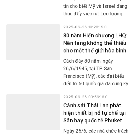
tin cho biết Mỹ và Israel đang
thúc đẩy việc rút Lực lượng
Lâm thời của LHQ tại Libăng
2025-06-26 10:28:19.0
(UNIFIL), trong bối cảnh sứ
80 năm Hiến chương LHQ:
mệnh của phái bộ thuộc Hội
Nền tảng không thể thiếu
đồng Bảo an LHQ này sẽ hết
cho một thế giới hòa bình
nhiệm vào ngày 31/8 tới.
Cách đây 80 năm, ngày
26/6/1945, tại TP San
Francisco (Mỹ), các đại biểu
đến từ 50 quốc gia đã cùng ký
vào bản Hiến chương LHQ,
2025-06-26 09:56:16.0
thành lập nên tổ chức quốc tế
Cảnh sát Thái Lan phát
đa phương đầu tiên, lớn nhất
hiện thiết bị nổ tự chế tại
và có ảnh hưởng nhất tới đời
Sân bay quốc tế Phuket
sống quốc tế cho đến nay.
Ngày 25/6, các nhà chức trách