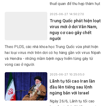
thuế quan để thu hẹp thâm hụt
thương mại với Trung Quốc,
2025-06-27 14:50:27.0
đồng thời cho biết hai bên sẽ
Trung Quốc phát hiện loạt
tiếp tục tổ chức những cuộc
virus mới ở dơi Vân Nam,
đàm phán thương mại trong
nguy cơ cao gây chết
thời gian tới.
người
Theo PLOS, các nhà khoa học Trung Quốc vừa phát hiện
hai loại virus mới trên dơi có họ hàng gần với virus Nipah
và Hendra - những mầm bệnh nguy hiểm từng gây tử
vong cao ở người.
2025-06-27 10:25:05.0
Lãnh tụ tối cao Iran lần
đầu lên tiếng sau lệnh
ngừng bắn với Israel
Ngày 26/6, Lãnh tụ tối cao