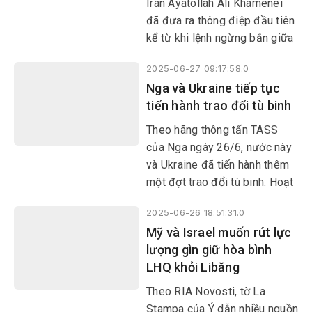
Iran Ayatollah Ali Khamenei
đã đưa ra thông điệp đầu tiên
kể từ khi lệnh ngừng bắn giữa
Israel và Iran có hiệu lực,
2025-06-27 09:17:58.0
trong đó khẳng định lập
Nga và Ukraine tiếp tục
trường của Tehran liên quan
tiến hành trao đổi tù binh
đến hoạt động làm giàu urani
của nước này.
Theo hãng thông tấn TASS
của Nga ngày 26/6, nước này
và Ukraine đã tiến hành thêm
một đợt trao đổi tù binh. Hoạt
động này được triển khai theo
2025-06-26 18:51:31.0
các thỏa thuận mà hai bên đạt
Mỹ và Israel muốn rút lực
được trong vòng đàm phán ở
lượng gìn giữ hòa bình
Istanbul (Thổ Nhĩ Kỳ) hồi đầu
LHQ khỏi Libăng
tháng này.
Theo RIA Novosti, tờ La
Stampa của Ý dẫn nhiều nguồn