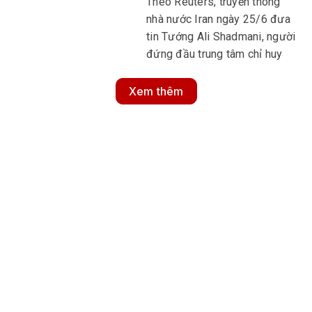
Theo Reuters, truyền thông
nhà nước Iran ngày 25/6 đưa
tin Tướng Ali Shadmani, người
đứng đầu trung tâm chỉ huy
của Lực lượng Vệ binh Cách
mạng Hồi giáo Iran (IRGC), đã
Xem thêm
tử vong do những vết thương
trong các cuộc không kích do
Israel tiến hành.
MULTIMEDIA
Multimedia
Video
Infographic
Podcast
E-Magazine