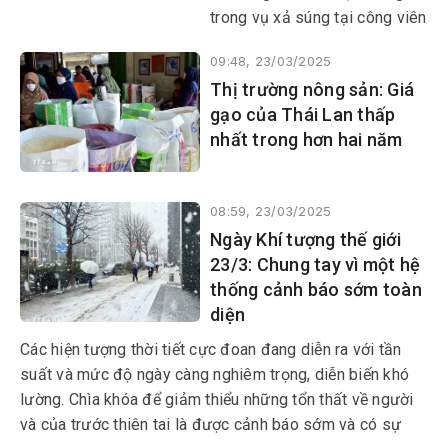
trong vụ xả súng tại công viên
Tuổi trẻ ở thành phố sa mạc
09:48, 23/03/2025
Las Cruces, bang New
Thị trường nông sản: Giá
Mexico của Mỹ vào khoảng
gạo của Thái Lan thấp
22 giờ tối 21/3 (giờ địa
nhất trong hơn hai năm
phương).
08:59, 23/03/2025
Ngày Khí tượng thế giới
23/3: Chung tay vì một hệ
thống cảnh báo sớm toàn
diện
Các hiện tượng thời tiết cực đoan đang diễn ra với tần
suất và mức độ ngày càng nghiêm trọng, diễn biến khó
lường. Chìa khóa để giảm thiểu những tổn thất về người
và của trước thiên tai là được cảnh báo sớm và có sự