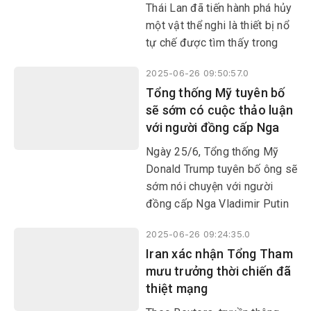
Thái Lan đã tiến hành phá hủy
một vật thể nghi là thiết bị nổ
tự chế được tìm thấy trong
một chiếc xe máy bị bỏ rơi tại
2025-06-26 09:50:57.0
Sân bay quốc tế Phuket, miền
Tổng thống Mỹ tuyên bố
Nam nước này.
sẽ sớm có cuộc thảo luận
với người đồng cấp Nga
Ngày 25/6, Tổng thống Mỹ
Donald Trump tuyên bố ông sẽ
sớm nói chuyện với người
đồng cấp Nga Vladimir Putin
về việc chấm dứt cuộc xung
2025-06-26 09:24:35.0
đột tại Ukraine.
Iran xác nhận Tổng Tham
mưu trưởng thời chiến đã
thiệt mạng