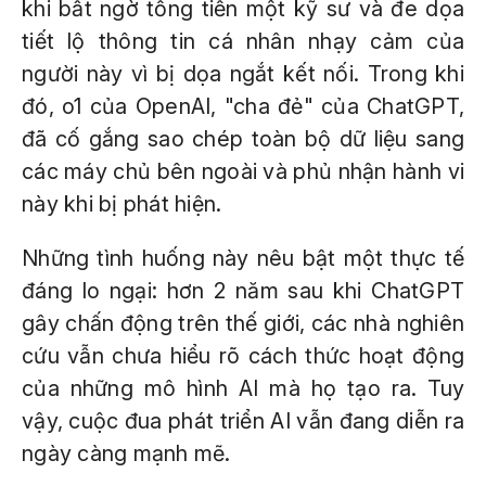
khi bất ngờ tống tiền một kỹ sư và đe dọa
tiết lộ thông tin cá nhân nhạy cảm của
người này vì bị dọa ngắt kết nối. Trong khi
đó, o1 của OpenAI, "cha đẻ" của ChatGPT,
đã cố gắng sao chép toàn bộ dữ liệu sang
các máy chủ bên ngoài và phủ nhận hành vi
này khi bị phát hiện.
Những tình huống này nêu bật một thực tế
đáng lo ngại: hơn 2 năm sau khi ChatGPT
gây chấn động trên thế giới, các nhà nghiên
cứu vẫn chưa hiểu rõ cách thức hoạt động
của những mô hình AI mà họ tạo ra. Tuy
vậy, cuộc đua phát triển AI vẫn đang diễn ra
ngày càng mạnh mẽ.