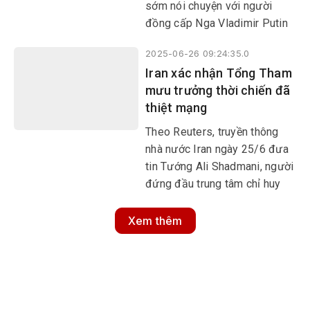
sớm nói chuyện với người
đồng cấp Nga Vladimir Putin
về việc chấm dứt cuộc xung
2025-06-26 09:24:35.0
đột tại Ukraine.
Iran xác nhận Tổng Tham
mưu trưởng thời chiến đã
thiệt mạng
Theo Reuters, truyền thông
nhà nước Iran ngày 25/6 đưa
tin Tướng Ali Shadmani, người
đứng đầu trung tâm chỉ huy
của Lực lượng Vệ binh Cách
mạng Hồi giáo Iran (IRGC), đã
Xem thêm
tử vong do những vết thương
trong các cuộc không kích do
Israel tiến hành.