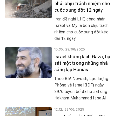
phải chịu trách nhiệm cho
cuộc xung đột 12 ngày
Iran đề nghị LHQ công nhận
Israel và Mỹ là bên chịu trách
nhiệm cho cuộc xung đột kéo
dài 12 ngày.
15:35, 29/06/2025
Israel không kích Gaza, hạ
sát một trong những nhà
sáng lập Hamas
Theo RIA Novosti, Lực lượng
Phòng vệ Israel (IDF) ngày
29/6 tuyên bố đã hạ sát ông
Hakham Muhammad Issa Al-
Issa, một trong những nhà
12:12, 29/06/2025
sáng lập phong trào Hồi giáo