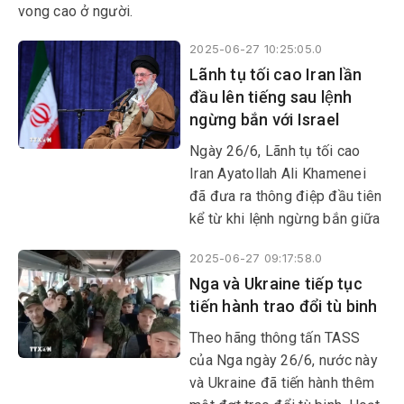
vong cao ở người.
2025-06-27 10:25:05.0
Lãnh tụ tối cao Iran lần
đầu lên tiếng sau lệnh
ngừng bắn với Israel
Ngày 26/6, Lãnh tụ tối cao
Iran Ayatollah Ali Khamenei
đã đưa ra thông điệp đầu tiên
kể từ khi lệnh ngừng bắn giữa
Israel và Iran có hiệu lực,
2025-06-27 09:17:58.0
trong đó khẳng định lập
Nga và Ukraine tiếp tục
trường của Tehran liên quan
tiến hành trao đổi tù binh
đến hoạt động làm giàu urani
của nước này.
Theo hãng thông tấn TASS
của Nga ngày 26/6, nước này
và Ukraine đã tiến hành thêm