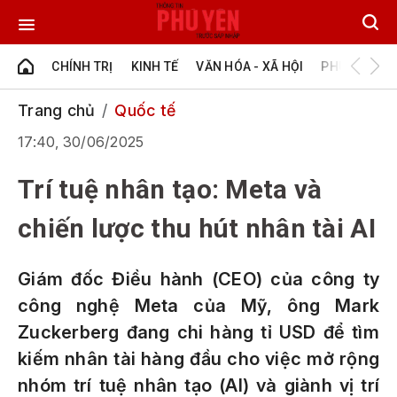
CHÍNH TRỊ
KINH TẾ
VĂN HÓA - XÃ HỘI
PHÚ YÊN - Đ
Trang chủ
Quốc tế
17:40, 30/06/2025
Trí tuệ nhân tạo: Meta và
chiến lược thu hút nhân tài AI
Giám đốc Điều hành (CEO) của công ty
công nghệ Meta của Mỹ, ông Mark
Zuckerberg đang chi hàng tỉ USD để tìm
kiếm nhân tài hàng đầu cho việc mở rộng
nhóm trí tuệ nhân tạo (AI) và giành vị trí