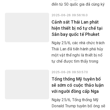
đến từ 50 quốc gia đã cùng ký
vào bản Hiến chương LHQ,
2025-06-26 09:56:16.0
thành lập nên tổ chức quốc tế
Cảnh sát Thái Lan phát
đa phương đầu tiên, lớn nhất
hiện thiết bị nổ tự chế tại
và có ảnh hưởng nhất tới đời
Sân bay quốc tế Phuket
sống quốc tế cho đến nay.
Ngày 25/6, các nhà chức trách
Thái Lan đã tiến hành phá hủy
một vật thể nghi là thiết bị nổ
tự chế được tìm thấy trong
một chiếc xe máy bị bỏ rơi tại
2025-06-26 09:50:57.0
Sân bay quốc tế Phuket, miền
Tổng thống Mỹ tuyên bố
Nam nước này.
sẽ sớm có cuộc thảo luận
với người đồng cấp Nga
Ngày 25/6, Tổng thống Mỹ
Donald Trump tuyên bố ông sẽ