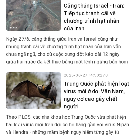
Căng thẳng Israel - Iran:
Tiếp tục tranh cãi về
chương trình hạt nhân
của Iran
Ngày 27/6, căng thẳng giữa Iran và Israel cũng như
những tranh cãi về chương trình hạt nhân của Iran vẫn
chưa ngã ngũ, cho dù cuộc xung đột kéo dài 12 ngày
giữa hai nước đã kết thúc bằng một lệnh ngừng bắn hôm
24/6.
2025-06-27 14:50:27.0
Trung Quốc phát hiện loạt
virus mới ở dơi Vân Nam,
nguy cơ cao gây chết
người
Theo PLOS, các nhà khoa học Trung Quốc vừa phát hiện
hai loại virus mới trên dơi có họ hàng gần với virus Nipah
và Hendra - những mầm bệnh nguy hiểm từng gây tử