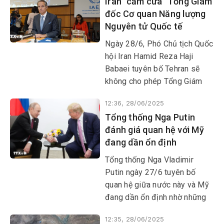
Iran "cấm cửa" Tổng Giám
Hamas của Palestine, bằng
đốc Cơ quan Năng lượng
cuộc không kích chính xác tại
Nguyên tử Quốc tế
TP Gaza.
Ngày 28/6, Phó Chủ tịch Quốc
hội Iran Hamid Reza Haji
Babaei tuyên bố Tehran sẽ
không cho phép Tổng Giám
đốc Cơ quan Năng lượng
12:36, 28/06/2025
Nguyên tử Quốc tế (IAEA)
Tổng thống Nga Putin
Raphael Grossi thanh sát các
đánh giá quan hệ với Mỹ
cơ sở hạt nhân hoặc triển khai
đang dần ổn định
lắp đặt camera tại đó, sau khi
Iran phát hiện thông tin về các
Tổng thống Nga Vladimir
cơ sở từng được IAEA giám
Putin ngày 27/6 tuyên bố
sát của mình xuất hiện trong
quan hệ giữa nước này và Mỹ
các tài liệu của Israel.
đang dần ổn định nhờ những
nỗ lực của Tổng thống Mỹ
12:35, 28/06/2025
Donald Trump.