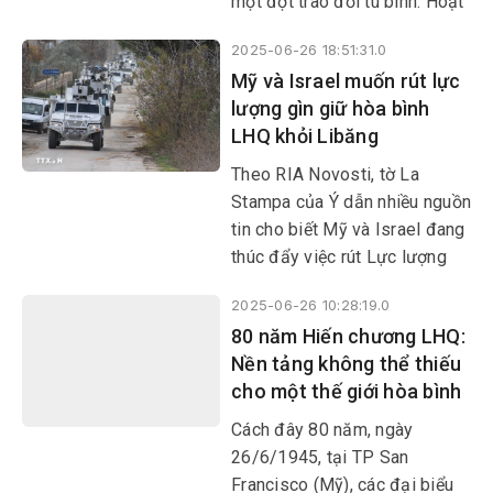
một đợt trao đổi tù binh. Hoạt
động này được triển khai theo
2025-06-26 18:51:31.0
các thỏa thuận mà hai bên đạt
Mỹ và Israel muốn rút lực
được trong vòng đàm phán ở
lượng gìn giữ hòa bình
Istanbul (Thổ Nhĩ Kỳ) hồi đầu
LHQ khỏi Libăng
tháng này.
Theo RIA Novosti, tờ La
Stampa của Ý dẫn nhiều nguồn
tin cho biết Mỹ và Israel đang
thúc đẩy việc rút Lực lượng
Lâm thời của LHQ tại Libăng
2025-06-26 10:28:19.0
(UNIFIL), trong bối cảnh sứ
80 năm Hiến chương LHQ:
mệnh của phái bộ thuộc Hội
Nền tảng không thể thiếu
đồng Bảo an LHQ này sẽ hết
cho một thế giới hòa bình
nhiệm vào ngày 31/8 tới.
Cách đây 80 năm, ngày
26/6/1945, tại TP San
Francisco (Mỹ), các đại biểu