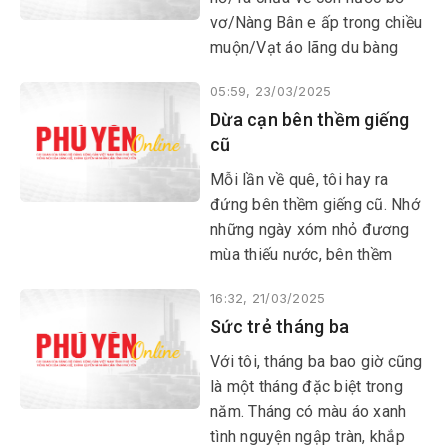
vơ/Nàng Bân e ấp trong chiều
muộn/Vạt áo lãng du bàng
bạc mây trời
05:59, 23/03/2025
Dừa cạn bên thềm giếng
cũ
Mỗi lần về quê, tôi hay ra
đứng bên thềm giếng cũ. Nhớ
những ngày xóm nhỏ đương
mùa thiếu nước, bên thềm
giếng phủ đầy rêu xanh, tiếng
16:32, 21/03/2025
thả gàu chẳng khi nào ngơi
Sức trẻ tháng ba
nhịp. Bóng người loáng thoáng
từ tờ mờ sáng, người ta gánh
Với tôi, tháng ba bao giờ cũng
những thùng nước đầy để
là một tháng đặc biệt trong
dành cho cả ngày sinh hoạt.
năm. Tháng có màu áo xanh
tình nguyện ngập tràn, khắp