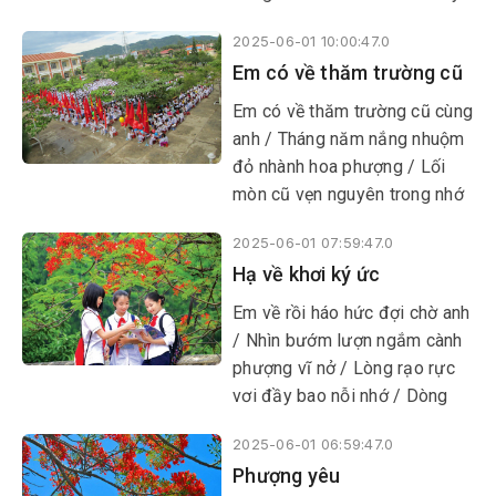
qua bốn mùa. Giữa muôn vàn
2025-06-01 10:00:47.0
cây trái xanh tươi ấy, có một
Em có về thăm trường cũ
cây táo đứng lặng lẽ, trầm
ngâm. Mùa xuân, khi cây đào
Em có về thăm trường cũ cùng
nở bừng sắc đỏ hồng, cúc
anh / Tháng năm nắng nhuộm
vàng rực rỡ trải thảm dưới
đỏ nhành hoa phượng / Lối
nắng sớm, thì cây táo ấy chỉ
mòn cũ vẹn nguyên trong nhớ
âm thầm đâm chồi, chắt chiu
tưởng / Chút dại khờ cứ
từng tia nắng, từng giọt mưa,
2025-06-01 07:59:47.0
vương vấn trong nhau
mà tuyệt nhiên không hé nở
Hạ về khơi ký ức
một bông hoa nào.
​​​​​​​Em về rồi háo hức đợi chờ anh
/ Nhìn bướm lượn ngắm cành
phượng vĩ nở / Lòng rạo rực
vơi đầy bao nỗi nhớ / Dòng
sông quê nhớ thuở bé dại khờ
2025-06-01 06:59:47.0
Phượng yêu