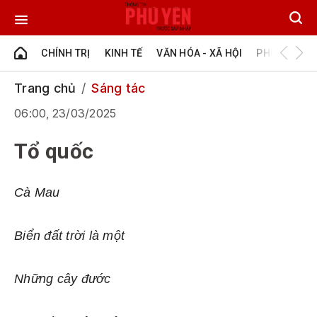
CHÍNH TRỊ
KINH TẾ
VĂN HÓA - XÃ HỘI
PHÚ YÊN - Đ
Trang chủ
Sáng tác
06:00, 23/03/2025
Tổ quốc
Cà Mau
Biển đất trời là một
Những cây đước