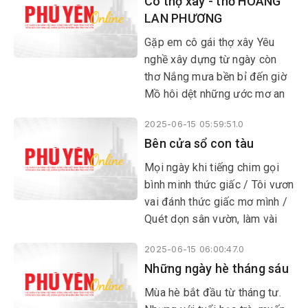
Cô thợ xây - thơ HOÀNG
LAN PHƯƠNG
Gặp em cô gái thợ xây Yêu
nghề xây dựng từ ngày còn
thơ Nắng mưa bền bỉ đến giờ
Mồ hôi dệt những ước mơ an
lành.
2025-06-15 05:59:51.0
Bên cửa sổ con tàu
Mọi ngày khi tiếng chim gọi
bình minh thức giấc / Tôi vươn
vai đánh thức giấc mơ mình /
Quét dọn sân vườn, làm vài
thứ linh tinh / Lướt mạng, xem
2025-06-15 06:00:47.0
tin, chat zalo, facebook...
​​​​​​​Những ngày hè tháng sáu
Mùa hè bắt đầu từ tháng tư.