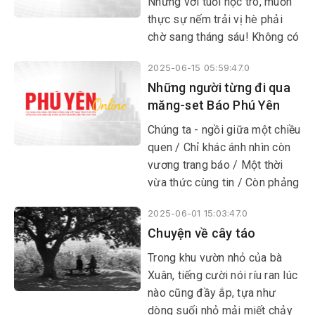
Nhưng với tuổi học trò, muốn
thực sự nếm trải vị hè phải
chờ sang tháng sáu! Không có
gì lạ, bởi cuối tháng năm
2025-06-15 05:59:47.0
trường mới nghỉ. Và khi ngôi
Những người từng đi qua
trường thường nhật ồn ào
măng-set Báo Phú Yên
bỗng chốc trở nên yên tĩnh dài
hơi: cổng chính đóng, lá vàng
​​​​​​​Chúng ta - ngồi giữa một chiều
rơi, trống trường phủ bụi nằm
quen / Chỉ khác ánh nhìn còn
im nghe chim lích rích chuyền
vương trang báo / Một thời
cành mới xem như hè thật sự
vừa thức cùng tin / Còn phảng
đến.
phất nơi viền mi mắt
2025-06-01 15:03:47.0
Chuyện về cây táo
Trong khu vườn nhỏ của bà
Xuân, tiếng cười nói ríu ran lúc
nào cũng đầy ắp, tựa như
dòng suối nhỏ mải miết chảy