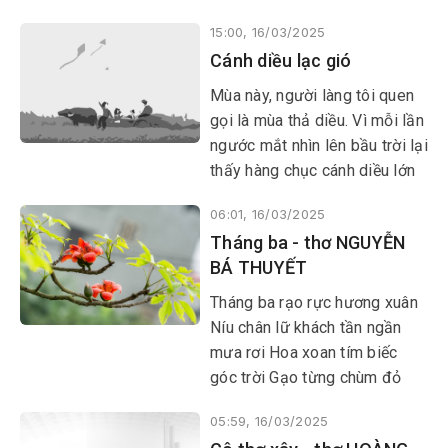
mọi miền Tổ quốc đâu đâu
15:00, 16/03/2025
cũng rộn ràng không khí ra
Cánh diều lạc gió
quân. Mỗi lần nhắc lại kỷ niệm,
tôi như được sống lại với
Mùa này, người làng tôi quen
những tháng ngày thanh xuân
gọi là mùa thả diều. Vì mỗi lần
tươi đẹp, được khoác lên
ngước mắt nhìn lên bầu trời lại
người màu áo xanh tình
thấy hàng chục cánh diều lớn
nguyện thân thương.
bé bay phấp phới, đủ thứ hình
06:01, 16/03/2025
thù. Diều cá mập, diều cá sấu,
Tháng ba - thơ NGUYỄN
diều rắn, diều thỏ… đa dạng,
BÁ THUYẾT
không giống như cánh diều
làm bằng giấy dán chặt vào
Tháng ba rạo rực hương xuân
cái khung tre mỏng mà ngày
Níu chân lữ khách tần ngần
bé tôi thường ra thềm nhà ngồi
mưa rơi Hoa xoan tím biếc
làm rồi ước cánh diều sẽ bay
góc trời Gạo từng chùm đỏ
lên, no gió.
đợi phơi nắng vàng
05:59, 16/03/2025