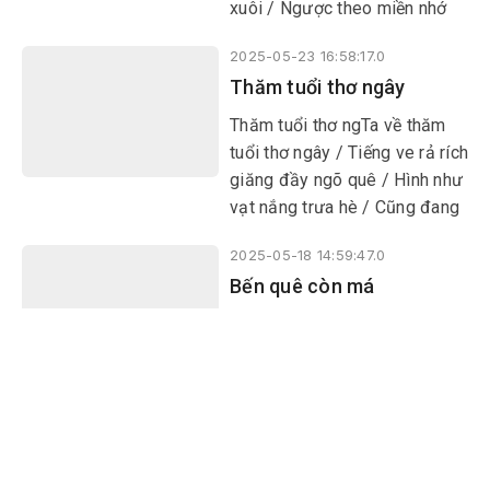
xuôi / Ngược theo miền nhớ
xuôi ngồi đếm sao
2025-05-23 16:58:17.0
Thăm tuổi thơ ngây
Thăm tuổi thơ ng​​​​​​​Ta về thăm
tuổi thơ ngây / Tiếng ve rả rích
giăng đầy ngõ quê / Hình như
vạt nắng trưa hè / Cũng đang
ấp ủ hàng tre cuối làngây
2025-05-18 14:59:47.0
Bến quê còn má
Mỗi lần tôi nói với má về một
cuộc rời đi mà tôi đã định sẵn,
chỉ cần má gật đầu là mọi thứ
sẽ đâu vào đó, tôi thấy gương
mặt má thoáng buồn và đôi
2025-05-18 09:59:51.0
mắt hình như đẫm nước. Nếu
​​​​​​​Về hong sợi nắng tháng 5
má chấp nhận, chẳng bao lâu