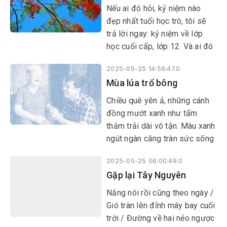
Nếu ai đó hỏi, kỷ niệm nào
đẹp nhất tuổi học trò, tôi sẽ
trả lời ngay: kỷ niệm về lớp
học cuối cấp, lớp 12. Và ai đó
có hỏi, ký ức nào làm tôi day
2025-05-25 14:59:47.0
dứt nhất, thì đó chính là ký ức
Mùa lúa trổ bông
về những chùm phượng đỏ -
màu hoa của tiếng lòng thổn
Chiều quê yên ả, những cánh
thức, cưu mang bao hoài cảm,
đồng mướt xanh như tấm
cháy rưng rưng trong giây
thảm trải dài vô tận. Màu xanh
phút giã biệt tuổi học trò…
ngút ngàn căng tràn sức sống
của lúa đương thì con gái
2025-05-25 06:00:49.0
khiến người xem như được
Gặp lại Tây Nguyên
tiếp thêm nguồn sinh lực sống
mạnh mẽ. Hương lúa non
Nắng nôi rồi cũng theo ngày /
quyện hòa trong gió cứ ngòn
Gió tràn lên đỉnh mây bay cuối
ngọt, dịu dàng mà vương vấn.
trời / Đường về hai nẻo ngược