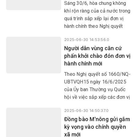
Sáng 30/6, hòa chung không
khí rộn ràng của cả nước trong
quá trình sắp xếp lại đơn vị
hành chính theo Nghị quyết
của Ủy ban Thường vụ Quốc
2025-06-30 14:53:56.0
hội, tại trụ sở Đảng ủy các xã,
Người dân vùng căn cứ
phường Hòa Xuân, Hòa Hiệp,
phấn khởi chào đón đơn vị
Đông Hòa đông đảo người
hành chính mới
dân và cán bộ đến dự trực
tuyến lễ công bố các nghị
Theo Nghị quyết số 1660/NQ-
quyết, quyết định quan trọng
UBTVQH15 ngày 16/6/2025
của Trung ương và địa
của Ủy ban Thường vụ Quốc
phương.
hội về việc sắp xếp các đơn vị
hành chính cấp xã của tỉnh
2025-06-30 14:50:37.0
Đắk Lắk năm 2025, tỉnh sẽ có
Đồng bào M'nông gửi gắm
102 đơn vị hành chính cấp xã
kỳ vọng vào chính quyền
trong đó huyện Krông Bông
xã mới
(cũ) có 5 đơn vị hành chính