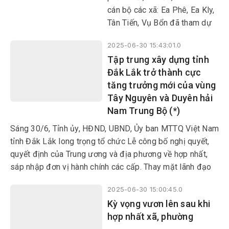
và cấp xã, phường; đồng thời
cán bộ các xã: Ea Phê, Ea Kly,
trao các quyết định về công
Tân Tiến, Vụ Bổn đã tham dự
tác cán bộ tại địa bàn xã Ea
Lễ công bố nghị quyết, quyết
Hiao.
2025-06-30 15:43:01.0
định của Trung ương và địa
Tập trung xây dựng tỉnh
phương về sáp nhập đơn vị
Đắk Lắk trở thành cực
hành chính cấp tỉnh, cấp xã,
tăng trưởng mới của vùng
kết thúc hoạt động đơn vị
Tây Nguyên và Duyên hải
hành chính cấp huyện, thành
Nam Trung Bộ (*)
lập tổ chức đảng, chỉ định cấp
ủy, HĐND, UBND, Ủy ban
Sáng 30/6, Tỉnh ủy, HĐND, UBND, Ủy ban MTTQ Việt Nam
MTTQ Việt Nam tỉnh, xã,
tỉnh Đắk Lắk long trọng tổ chức Lễ công bố nghị quyết,
phường.
quyết định của Trung ương và địa phương về hợp nhất,
sáp nhập đơn vị hành chính các cấp. Thay mặt lãnh đạo
Đảng và Nhà nước, Bí thư Trung ương Đảng, Chánh Văn
2025-06-30 15:00:45.0
phòng Trung ương Đảng Lê Hoài Trung đã về dự và phát
Kỳ vọng vươn lên sau khi
biểu chỉ đạo.
hợp nhất xã, phường