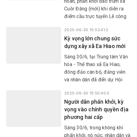
hoan, phấn khởi bao trùm xã
Cuôr Đăng (mới) khi diễn ra
điểm cầu trực tuyến Lễ công
bố Nghị quyết, Quyết định của
2025-06-30 15:53:41.0
Trung ương và địa phương về
Kỳ vọng lớn chung sức
sáp nhập đơn vị hành chính
dựng xây xã Ea Hiao mới
cấp tỉnh, cấp xã, kết thúc hoạt
động đơn vị hành chính cấp
Sáng 30/6, tại Trung tâm Văn
huyện, thành lập tổ chức đảng,
hóa - Thể thao xã Ea Hiao,
chỉ định cấp ủy, HĐND, UBND,
đông đảo cán bộ, đảng viên
Ủy ban MTTQ Việt Nam tỉnh,
và nhân dân đã đến dự Hội
xã, phường.
nghị trực tuyến công bố Nghị
2025-06-30 15:50:40.0
quyết, Quyết định của Trung
Người dân phấn khởi, kỳ
ương và tỉnh Đắk Lắk về việc
vọng vào chính quyền địa
sáp nhập đơn vị hành chính,
phương hai cấp
thành lập tổ chức đảng, chỉ
định cấp ủy, HĐND, UBND, Ủy
Sáng 30/6, trong không khí
ban MTTQ Việt Nam cấp tỉnh
phấn khởi, nô nức, nhân dân và