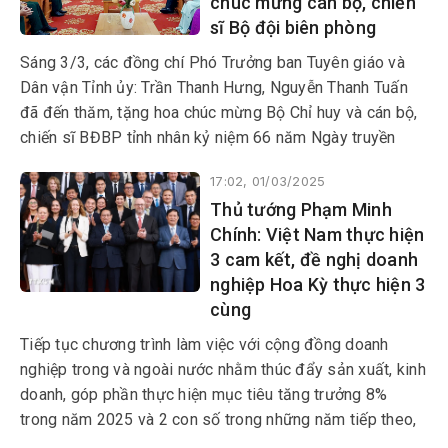
chúc mừng cán bộ, chiến
nhằm thực hiện chia cắt chiến
sĩ Bộ đội biên phòng
lược và tạo thế chiến lược mới
trên chiến trường miền Nam.
Sáng 3/3, các đồng chí Phó Trưởng ban Tuyên giáo và
Dân vận Tỉnh ủy: Trần Thanh Hưng, Nguyễn Thanh Tuấn
đã đến thăm, tặng hoa chúc mừng Bộ Chỉ huy và cán bộ,
chiến sĩ BĐBP tỉnh nhân kỷ niệm 66 năm Ngày truyền
thống BĐBP (3/3/1959-3/3/2025), 36 năm Ngày Biên
17:02, 01/03/2025
phòng toàn dân (3/3/1989-3/3/2025),
Thủ tướng Phạm Minh
Chính: Việt Nam thực hiện
3 cam kết, đề nghị doanh
nghiệp Hoa Kỳ thực hiện 3
cùng
Tiếp tục chương trình làm việc với cộng đồng doanh
nghiệp trong và ngoài nước nhằm thúc đẩy sản xuất, kinh
doanh, góp phần thực hiện mục tiêu tăng trưởng 8%
trong năm 2025 và 2 con số trong những năm tiếp theo,
sáng 1/3, tại Trụ sở Chính phủ, Thủ tướng Chính phủ