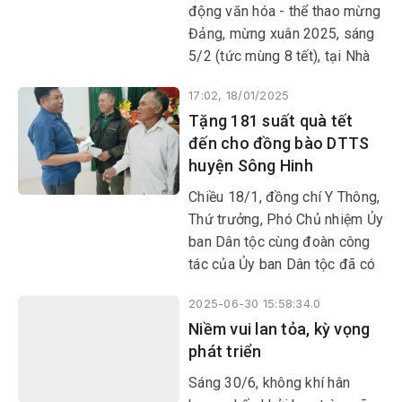
động văn hóa - thể thao mừng
Đảng, mừng xuân 2025, sáng
5/2 (tức mùng 8 tết), tại Nhà
thi đấu đa năng TX Sông Cầu,
17:02, 18/01/2025
Ban Chỉ đạo đón tết Nguyên
Tặng 181 suất quà tết
đán Ất Tỵ thị xã tổ chức khai
đến cho đồng bào DTTS
mạc Giải cờ tướng xuân Ất Tỵ
huyện Sông Hinh
năm 2025.
Chiều 18/1, đồng chí Y Thông,
Thứ trưởng, Phó Chủ nhiệm Ủy
ban Dân tộc cùng đoàn công
tác của Ủy ban Dân tộc đã có
buổi thăm, tặng quà và chúc
2025-06-30 15:58:34.0
tết đồng bào DTTS tại huyện
Niềm vui lan tỏa, kỳ vọng
Sông Hinh nhân dịp tết
phát triển
Nguyên đán Ất Tỵ 2025.
Sáng 30/6, không khí hân