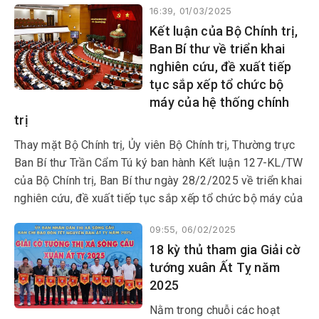
16:39, 01/03/2025
Phạm Minh Chính chủ trì tọa đàm với các doanh nghiệp
Kết luận của Bộ Chính trị,
Hoa Kỳ nhằm đánh giá tình hình, nhận diện thách thức và
Ban Bí thư về triển khai
cơ hội hợp tác, đầu tư để doanh nghiệp Hoa Kỳ cùng Việt
nghiên cứu, đề xuất tiếp
Nam phát triển nhanh và bền vững.
tục sắp xếp tổ chức bộ
máy của hệ thống chính
trị
Thay mặt Bộ Chính trị, Ủy viên Bộ Chính trị, Thường trực
Ban Bí thư Trần Cẩm Tú ký ban hành Kết luận 127-KL/TW
của Bộ Chính trị, Ban Bí thư ngày 28/2/2025 về triển khai
nghiên cứu, đề xuất tiếp tục sắp xếp tổ chức bộ máy của
hệ thống chính trị.
09:55, 06/02/2025
18 kỳ thủ tham gia Giải cờ
tướng xuân Ất Tỵ năm
2025
Nằm trong chuỗi các hoạt