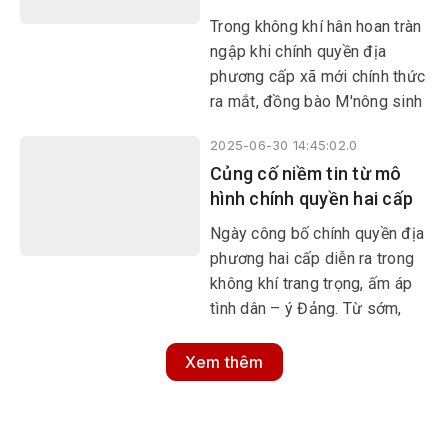
cấp xã.
Trong không khí hân hoan tràn
ngập khi chính quyền địa
phương cấp xã mới chính thức
ra mắt, đồng bào M'nông sinh
sống ở huyện Lắk, tỉnh Đắk
2025-06-30 14:45:02.0
Lắk (cũ) không giấu nổi niềm
Củng cố niềm tin từ mô
vui và gửi gắm kỳ vọng, tin
hình chính quyền hai cấp
tưởng đối với những chính
sách, quyết sách sẽ đến gần
Ngày công bố chính quyền địa
hơn với buôn làng.
phương hai cấp diễn ra trong
không khí trang trọng, ấm áp
tình dân – ý Đảng. Từ sớm,
đông đảo bà con các dân tộc
đã có mặt tại nhà văn hóa các
Xem thêm
xã mới của huyện Krông Ana
(cũ), khoác lên mình trang
phục truyền thống, mang theo