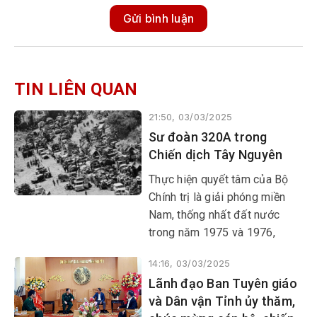
Gửi bình luận
TIN LIÊN QUAN
21:50, 03/03/2025
Sư đoàn 320A trong
Chiến dịch Tây Nguyên
Thực hiện quyết tâm của Bộ
Chính trị là giải phóng miền
Nam, thống nhất đất nước
trong năm 1975 và 1976,
Quân ủy Trung ương và Bộ
14:16, 03/03/2025
Tổng Tư lệnh quyết định mở
Lãnh đạo Ban Tuyên giáo
Chiến dịch Tây Nguyên với
và Dân vận Tỉnh ủy thăm,
mật danh “Chiến dịch 275”,