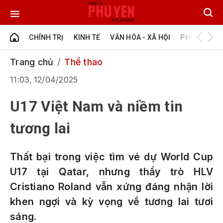
CHÍNH TRỊ
KINH TẾ
VĂN HÓA - XÃ HỘI
PHÚ YÊN - Đ
Trang chủ
Thể thao
11:03, 12/04/2025
U17 Việt Nam và niềm tin
tương lai
Thất bại trong việc tìm vé dự World Cup
U17 tại Qatar, nhưng thầy trò HLV
Cristiano Roland vẫn xứng đáng nhận lời
khen ngợi và kỳ vọng về tương lai tươi
sáng.