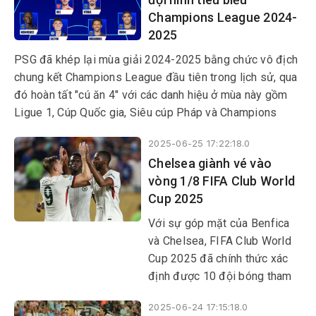
Inter Milan là những cái tên
Champions League 2024-
tiếp theo góp mặt ở vòng
2025
knock-out.
PSG đã khép lại mùa giải 2024-2025 bằng chức vô địch
chung kết Champions League đầu tiên trong lịch sử, qua
đó hoàn tất "cú ăn 4" với các danh hiệu ở mùa này gồm
Ligue 1, Cúp Quốc gia, Siêu cúp Pháp và Champions
League.
2025-06-25 17:22:18.0
Chelsea giành vé vào
vòng 1/8 FIFA Club World
Cup 2025
Với sự góp mặt của Benfica
và Chelsea, FIFA Club World
Cup 2025 đã chính thức xác
định được 10 đội bóng tham
dự vòng knock-out.
2025-06-24 17:15:18.0