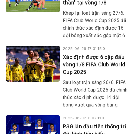
thần" tại vòng 1/8
Khép lại loạt trận sáng 27/6,
FIFA Club World Cup 2025 đã
chính thức xác định được 16
đội bóng xuất sắc góp mặt ở
vòng knock-out.
2025-06-26 17:31:15.0
Xác định được 6 cặp đấu
vòng 1/8 FIFA Club World
Cup 2025
Sau loạt trận sáng 26/6, FIFA
Club World Cup 2025 đã chính
thức xác định được 14 đội
bóng vượt qua vòng bảng,
cũng như 6 cặp đấu tại vòng
2025-06-02 11:07:11.0
1/8. Borussia Dortmund,
PSG lần đầu tiên thống trị
Fluminense, Monterrey và
đội hình tiêu biểu