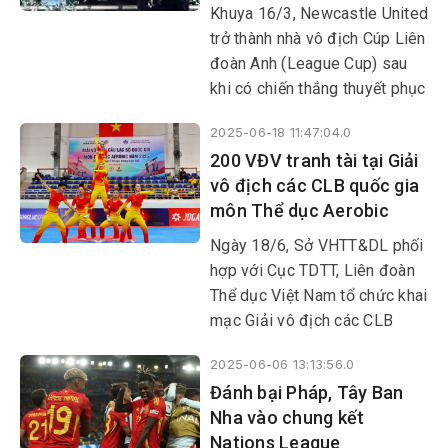
Khuya 16/3, Newcastle United
trở thành nhà vô địch Cúp Liên
đoàn Anh (League Cup) sau
khi có chiến thắng thuyết phục
2-1 trước Liverpool ở chung
2025-06-18 11:47:04.0
kết trên sân Wembley.
200 VĐV tranh tài tại Giải
vô địch các CLB quốc gia
môn Thể dục Aerobic
Ngày 18/6, Sở VHTT&DL phối
hợp với Cục TDTT, Liên đoàn
Thể dục Việt Nam tổ chức khai
mạc Giải vô địch các CLB
quốc gia môn Thể dục Aerobic
2025-06-06 13:13:56.0
năm 2025 tại Nhà thi đấu Lê
Đánh bại Pháp, Tây Ban
Trung Kiên (TP Tuy Hòa).
Nha vào chung kết
Nations League