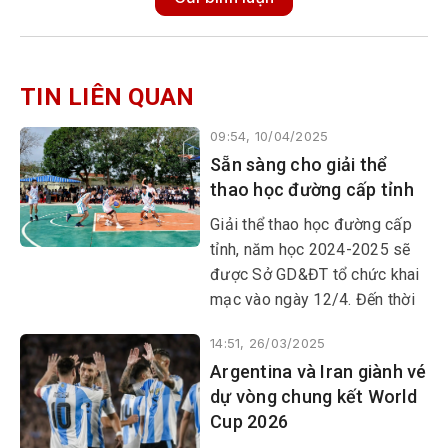
TIN LIÊN QUAN
09:54, 10/04/2025
Sẵn sàng cho giải thể
thao học đường cấp tỉnh
Giải thể thao học đường cấp
tỉnh, năm học 2024-2025 sẽ
được Sở GD&ĐT tổ chức khai
mạc vào ngày 12/4. Đến thời
điểm này, mọi công tác chuẩn
14:51, 26/03/2025
bị đã sẵn sàng.
Argentina và Iran giành vé
dự vòng chung kết World
Cup 2026