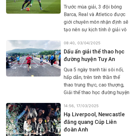
​​​​​​​Trước mùa giải, 3 đội bóng
Barca, Real và Atletico được
giới chuyên môn nhận định sẽ
tạo nên sự kịch tính ở giải vô
địch Tây Ban Nha - La Liga.
08:40, 03/04/2025
Tuy nhiên, hiện tại Barca đang
Dấu ấn giải thể thao học
nắm nhiều lợi thế và nhiều khả
đường huyện Tuy An
năng vô địch mùa giải năm
nay.
Qua 5 ngày tranh tài sôi nổi,
hấp dẫn, trên tinh thần thể
thao trung thực, cao thượng,
Giải thể thao học đường huyện
Tuy An năm học 2024-2025
14:56, 17/03/2025
đã thành công, để lại ấn tượng
Hạ Liverpool, Newcastle
tốt đẹp trong lòng khán giả
đăng quang Cúp Liên
đến xem cổ vũ.
đoàn Anh