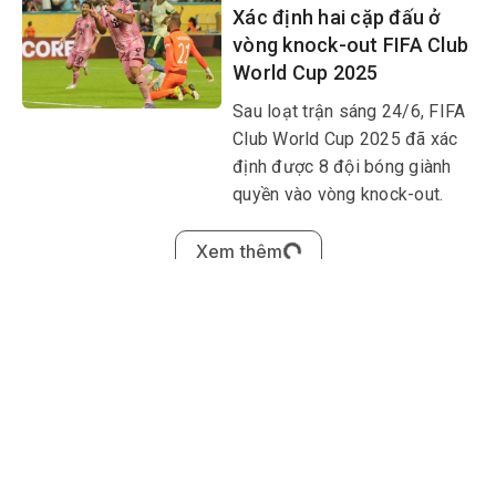
Xác định hai cặp đấu ở
vòng knock-out FIFA Club
World Cup 2025
Sau loạt trận sáng 24/6, FIFA
Club World Cup 2025 đã xác
định được 8 đội bóng giành
quyền vào vòng knock-out.
2025-06-23 17:04:20.0
4 đội đầu tiên vào vòng
1/8 FIFA Club World Cup
2025
Khép lại lượt trận thứ 2 vòng
bảng, FIFA Club World Cup
2025 đã chính thức xác định
được 4 câu lạc bộ góp mặt ở
vòng 1/8, gồm Bayern Munich,