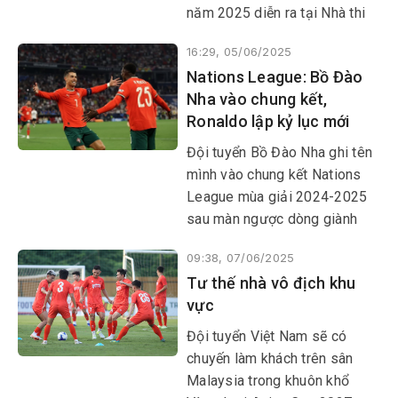
toàn cho trẻ em, góp phần
năm 2025 diễn ra tại Nhà thi
phòng chống đuối nước hiệu
đấu tỉnh Đắk Lắk.
quả.
16:29, 05/06/2025
Nations League: Bồ Đào
Nha vào chung kết,
Ronaldo lập kỷ lục mới
Đội tuyển Bồ Đào Nha ghi tên
mình vào chung kết Nations
League mùa giải 2024-2025
sau màn ngược dòng giành
chiến thắng 2-1 trước đội
09:38, 07/06/2025
tuyển Đức.
Tư thế nhà vô địch khu
vực
Đội tuyển Việt Nam sẽ có
chuyến làm khách trên sân
Malaysia trong khuôn khổ