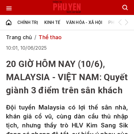
CHÍNH TRỊ
KINH TẾ
VĂN HÓA - XÃ HỘI
PHÚ YÊN - Đ
Trang chủ
Thể thao
10:01, 10/06/2025
20 GIỜ HÔM NAY (10/6),
MALAYSIA - VIỆT NAM: Quyết
giành 3 điểm trên sân khách
Đội tuyển Malaysia có lợi thế sân nhà,
khán giả cổ vũ, cùng dàn cầu thủ nhập
tịch, nhưng thầy trò HLV Kim Sang Sik