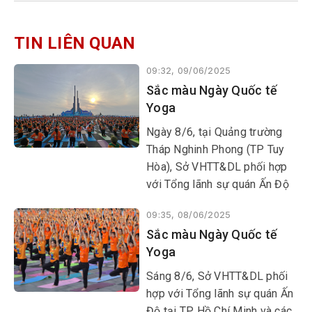
TIN LIÊN QUAN
09:32, 09/06/2025
Sắc màu Ngày Quốc tế
Yoga
​​​​​​​Ngày 8/6, tại Quảng trường
Tháp Nghinh Phong (TP Tuy
Hòa), Sở VHTT&DL phối hợp
với Tổng lãnh sự quán Ấn Độ
tại TP Hồ Chí Minh và các đơn
09:35, 08/06/2025
vị liên quan tổ chức Ngày
Sắc màu Ngày Quốc tế
Quốc tế Yoga lần thứ XI - năm
Yoga
2025.
Sáng 8/6, Sở VHTT&DL phối
hợp với Tổng lãnh sự quán Ấn
Độ tại TP Hồ Chí Minh và các