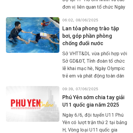
đơn vị liên quan tổ chức Ngày
Quốc tế Yoga lần thứ XI - năm
06:02, 08/06/2025
2025 tại Quảng trường Nghinh
Lan tỏa phong trào tập
Phong (Nguyễn Hữu Thọ - Độc
bơi, góp phần phòng
Lập, phường 9, TP Tuy Hòa).
chống đuối nước
Sở VHTT&DL vừa phối hợp với
Sở GD&ĐT, Tỉnh đoàn tổ chức
lễ khai mạc hè, Ngày Olympic
trẻ em và phát động toàn dân
tập luyện môn bơi, phòng
09:39, 07/06/2025
chống đuối nước năm 2025.
Phú Yên sớm chia tay giải
Thông qua chương trình, các
U11 quốc gia năm 2025
ngành, địa phương, đoàn thể
và từng cá nhân sẽ cùng
Ngày 6/6, đội tuyển U11 Phú
chung tay lan tỏa phong trào
Yên có lượt trận thứ 2 tại bảng
tập bơi, tạo môi trường an
H, Vòng loại U11 quốc gia