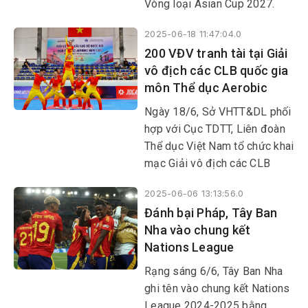
Vòng loại Asian Cup 2027.
Đây là trận đấu khó khăn với
2025-06-18 11:47:04.0
thầy trò HLV Kim Sang Sik.
200 VĐV tranh tài tại Giải
Tuy nhiên, với vị thế “ông vua”
vô địch các CLB quốc gia
khu vực, đội bóng áo đỏ phải
môn Thể dục Aerobic
thể hiện được bản lĩnh và
đẳng cấp của mình, qua đó
Ngày 18/6, Sở VHTT&DL phối
chinh phục Malaysia, hoàn
hợp với Cục TDTT, Liên đoàn
thành mục tiêu đề ra.
Thể dục Việt Nam tổ chức khai
mạc Giải vô địch các CLB
quốc gia môn Thể dục Aerobic
2025-06-06 13:13:56.0
năm 2025 tại Nhà thi đấu Lê
Đánh bại Pháp, Tây Ban
Trung Kiên (TP Tuy Hòa).
Nha vào chung kết
Nations League
Rạng sáng 6/6, Tây Ban Nha
ghi tên vào chung kết Nations
League 2024-2025 bằng