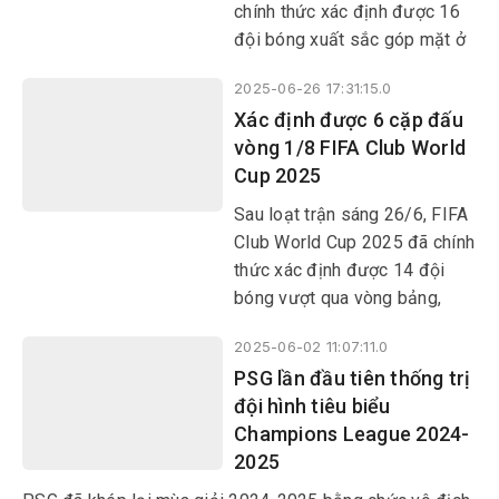
chính thức xác định được 16
đội bóng xuất sắc góp mặt ở
vòng knock-out.
2025-06-26 17:31:15.0
Xác định được 6 cặp đấu
vòng 1/8 FIFA Club World
Cup 2025
Sau loạt trận sáng 26/6, FIFA
Club World Cup 2025 đã chính
thức xác định được 14 đội
bóng vượt qua vòng bảng,
cũng như 6 cặp đấu tại vòng
2025-06-02 11:07:11.0
1/8. Borussia Dortmund,
PSG lần đầu tiên thống trị
Fluminense, Monterrey và
đội hình tiêu biểu
Inter Milan là những cái tên
Champions League 2024-
tiếp theo góp mặt ở vòng
2025
knock-out.