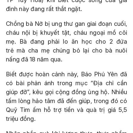
TP Tuy Hòa) khi biết cuộc sống của gia
đình này đang rất thắt ngặt.
Chồng bà Nở bị ung thư gan giai đoạn cuối,
cháu nội bị khuyết tật, cháu ngoại mồ côi
mẹ. Bà đang phải lo ăn học cho 2 đứa
trẻ mà cha mẹ chúng bỏ lại cho bà nuôi
nấng đã 18 năm qua.
Biết được hoàn cảnh này, Báo Phú Yên đã
có bài phản ánh trong mục “Địa chỉ cần
giúp đỡ”, kêu gọi cộng đồng ủng hộ. Nhiều
tấm lòng hảo tâm đã đến giúp, trong đó có
Quỹ Tim ấm hỗ trợ tiền và quà trị giá 5,5
triệu đồng.