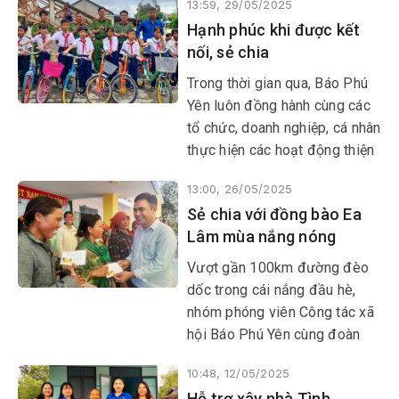
13:59, 29/05/2025
học. Đây là những phần
Hạnh phúc khi được kết
thưởng ý nghĩa dành cho sự
nối, sẻ chia
chăm chỉ, nỗ lực học tập của
các em trong suốt năm học
​​​​​​​Trong thời gian qua, Báo Phú
vừa qua.
Yên luôn đồng hành cùng các
tổ chức, doanh nghiệp, cá nhân
thực hiện các hoạt động thiện
nguyện, nhất là những địa bàn
13:00, 26/05/2025
vùng sâu, vùng xa trong tỉnh.
Sẻ chia với đồng bào Ea
Thật hạnh phúc khi được kết
Lâm mùa nắng nóng
nối, sẻ chia, mang niềm vui
đến với đồng bào nghèo,
​​​​​​​Vượt gần 100km đường đèo
những hoàn cảnh khó khăn,
dốc trong cái nắng đầu hè,
giúp họ vươn lên trong cuộc
nhóm phóng viên Công tác xã
sống, không để ai bị bỏ lại
hội Báo Phú Yên cùng đoàn
phía sau.
công tác của Bệnh viện Công
10:48, 12/05/2025
an tỉnh và các nhóm thiện
Hỗ trợ xây nhà Tình