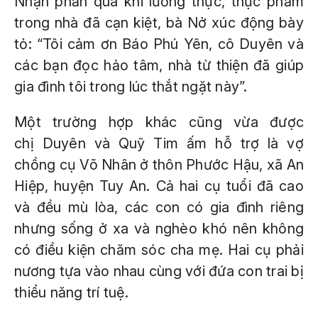
Nhận phần quà khi lương thực, thực phẩm
trong nhà đã cạn kiệt, bà Nở xúc động bày
tỏ: “Tôi cảm ơn Báo Phú Yên, cô Duyên và
các bạn đọc hảo tâm, nhà từ thiện đã giúp
gia đình tôi trong lúc thắt ngặt này”.
Một trường hợp khác cũng vừa được
chị Duyên và Quỹ Tim ấm hỗ trợ là vợ
chồng cụ Võ Nhân ở thôn Phước Hậu, xã An
Hiệp, huyện Tuy An. Cả hai cụ tuổi đã cao
và đều mù lòa, các con có gia đình riêng
nhưng sống ở xa và nghèo khó nên không
có điều kiện chăm sóc cha mẹ. Hai cụ phải
nương tựa vào nhau cùng với đứa con trai bị
thiểu năng trí tuệ.