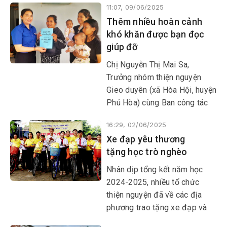
11:07, 09/06/2025
sự sẻ chia với những người
Thêm nhiều hoàn cảnh
nghèo khó chạm tới giấc mơ
khó khăn được bạn đọc
an cư.
giúp đỡ
Chị Nguyễn Thị Mai Sa,
Trưởng nhóm thiện nguyện
Gieo duyên (xã Hòa Hội, huyện
Phú Hòa) cùng Ban công tác
Xã hội - Từ thiện Báo Phú Yên
16:29, 02/06/2025
phối hợp với Ủy ban MTTQ xã
Xe đạp yêu thương
Sơn Phước (huyện Sơn Hòa)
tặng học trò nghèo
trao 20 triệu đồng, giúp chị Sô
Thị Yên (thôn Tân Hiên, xã Sơn
Nhân dịp tổng kết năm học
Phước).
2024-2025, nhiều tổ chức
thiện nguyện đã về các địa
phương trao tặng xe đạp và
quà cho học sinh mồ côi hiếu