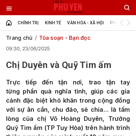
CHÍNH TRỊ
KINH TẾ
VĂN HÓA - XÃ HỘI
PHÚ YÊN - Đ
Trang chủ
Tòa soạn - Bạn đọc
09:30, 23/06/2025
Chị Duyên và Quỹ Tim ấm
Trực tiếp đến tận nơi, trao tận tay
từng phần quà nghĩa tình, giúp các gia
cảnh đặc biệt khó khăn trong cộng đồng
với sự ân cần, chu đáo, sẻ chia… là tấm
lòng của chị Võ Hoàng Duyên, Trưởng
Quỹ Tim ấm (TP Tuy Hòa) trên hành trình