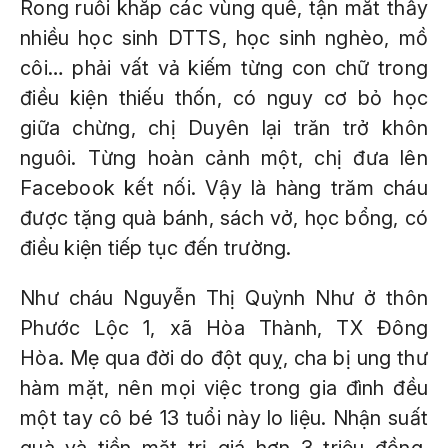
Rong ruổi khắp các vùng quê, tận mắt thấy
nhiều học sinh DTTS, học sinh nghèo, mồ
côi… phải vất vả kiếm từng con chữ trong
điều kiện thiếu thốn, có nguy cơ bỏ học
giữa chừng, chị Duyên lại trăn trở khôn
nguôi. Từng hoàn cảnh một, chị đưa lên
Facebook kết nối. Vậy là hàng trăm cháu
được tặng quà bánh, sách vở, học bổng, có
điều kiện tiếp tục đến trường.
Như cháu Nguyễn Thị Quỳnh Như ở thôn
Phước Lộc 1, xã Hòa Thành, TX Đông
Hòa. Mẹ qua đời do đột quỵ, cha bị ung thư
hàm mặt, nên mọi việc trong gia đình đều
một tay cô bé 13 tuổi này lo liệu. Nhận suất