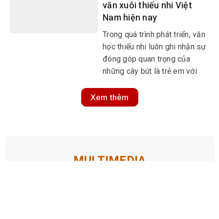
văn xuôi thiếu nhi Việt
chức, diễn ra từ ngày 8-10/7
Nam hiện nay
tại tỉnh Thanh Hóa.
​​​​​​​Trong quá trình phát triển, văn
học thiếu nhi luôn ghi nhận sự
đóng góp quan trọng của
những cây bút là trẻ em với
những sáng tác mang đậm
dấu ấn của lứa tuổi, làm cho
Xem thêm
đời sống văn học thiếu nhi
thêm sôi động và đa dạng
màu sắc.
MULTIMEDIA
Multimedia
Video
Infographic
Podcast