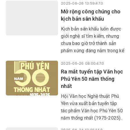
2025-06-26 13:59:47.0
tháng 8/2023-8/2024.
Mở rộng công chúng cho
kịch bản sân khấu
Kịch bản sân khấu luôn được
giới nghệ sĩ tìm kiếm, nhưng
chưa bao giờ trở thành sản
phẩm xứng đáng nằm trong kế
hoạch của những người làm
2025-06-26 08:00:47.0
sách ở nước ta. Vì sao các
Ra mắt tuyển tập Văn học
đơn vị làm sách không đưa
Phú Yên 50 năm thống
kịch bản sân khấu tham gia
nhất
vào thị trường xuất bản để mở
rộng công chúng cho thể loại
Hội Văn học Nghệ thuật Phú
này?
Yên vừa xuất bản tuyển tập
tác phẩm Văn học Phú Yên 50
năm thống nhất (1975-2025).