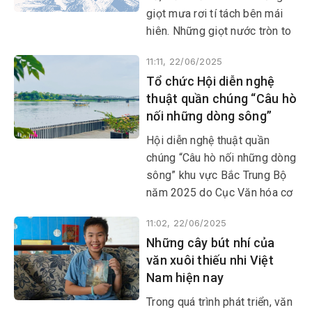
giọt mưa rơi tí tách bên mái
hiên. Những giọt nước tròn to
long lanh thi nhau rơi đều
11:11, 22/06/2025
xuống rãnh nước tạo thành
Tổ chức Hội diễn nghệ
những chiếc bong bóng trôi
thuật quần chúng “Câu hò
dập dềnh rồi vỡ tan.
nối những dòng sông”
Hội diễn nghệ thuật quần
chúng “Câu hò nối những dòng
sông” khu vực Bắc Trung Bộ
năm 2025 do Cục Văn hóa cơ
sở, Gia đình và Thư viện (Bộ
11:02, 22/06/2025
VHTT&DL) phối hợp với Sở
Những cây bút nhí của
VHTT&DL tỉnh Thanh Hóa tổ
văn xuôi thiếu nhi Việt
chức, diễn ra từ ngày 8-10/7
Nam hiện nay
tại tỉnh Thanh Hóa.
​​​​​​​Trong quá trình phát triển, văn