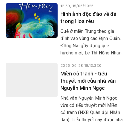
Xen kẽ giữa bắp, đậu đen,
12:59, 15/06/2025
đậu xanh, đậu phộng. Nhà tôi
Hình ảnh độc đáo về đá
có hai đám, một đậu đen, một
trong Hoa rêu
đậu phộng.
Quê ở miền Trung theo gia
đình vào vùng cao Định Quán,
Đồng Nai gầy dựng quê
hương mới, Lê Thị Hồng Nhạn
vượt qua rất nhiều khó khăn
2025-06-28 16:13:37.0
để học tập, làm việc và sáng
Miền cỏ tranh - tiểu
tác. Cô tốt nghiệp thạc sĩ văn
thuyết mới của nhà văn
học, dạy THPT và xuất bản
Nguyễn Minh Ngọc
tập truyện ngắn Đời cỏ lau
(2023), mới đây nhất là tập
Nhà văn Nguyễn Minh Ngọc
thơ Hoa rêu do NXB Hội Nhà
vừa có tiểu thuyết mới Miền
văn ấn hành cuối tháng
cỏ tranh (NXB Quân đội Nhân
5/2025.
dân). Tiểu thuyết này được nhà
văn viết trong vòng 1 năm, từ