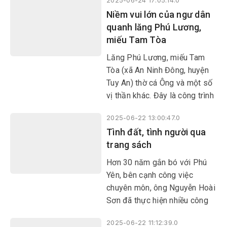
2025-06-24 17:05:14.0
Niềm vui lớn của ngư dân
quanh lăng Phú Lương,
miếu Tam Tòa
​​​​​​​Lăng Phú Lương, miếu Tam
Tòa (xã An Ninh Đông, huyện
Tuy An) thờ cá Ông và một số
vị thần khác. Đây là công trình
tín ngưỡng ra đời cùng với quá
2025-06-22 13:00:47.0
trình hình thành làng xã, có vai
Tình đất, tình người qua
trò quan trọng trong đời sống
trang sách
tín ngưỡng, tâm linh, mang
đậm bản sắc văn hóa của cư
​​​​​​​Hơn 30 năm gắn bó với Phú
dân vùng biển.
Yên, bên cạnh công việc
chuyên môn, ông Nguyễn Hoài
Sơn đã thực hiện nhiều công
trình nghiên cứu chứa đựng
2025-06-22 11:12:39.0
tình cảm sâu nặng dành cho