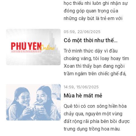
học thiếu nhi luôn ghi nhận sự
đóng góp quan trọng của
những cây bút là trẻ em với
những sáng tác mang đậm
05:59, 22/06/2025
dấu ấn của lứa tuổi, làm cho
Có một thời như thế…
đời sống văn học thiếu nhi
thêm sôi động và đa dạng
Trở mình thức dậy vì đầu
màu sắc.
choáng váng, tôi loay hoay tìm
Xoan thì thấy bạn đang ngồi
trầm ngâm trên chiếc ghế đá,
dưới một cây mít ở sân Bệnh
14:59, 15/06/2025
viện Quân y 13. Lúc ấy, trời đã
Mùa hè mát mẻ
gần sáng.
Quê tôi có con sông hiền hòa
chảy qua, nguyên một vùng
đất rộng rãi phía bên bồi được
trưng dụng trồng hoa màu.