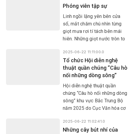
Phóng viên tập sự
quê hương thứ hai. Với cuốn
sách mới nhất - Sản vật Phú
Linh ngồi lặng yên bên cửa
Yên trong ca dao dân gian, tác
sổ, mắt chăm chú nhìn từng
giả Nguyễn Hoài Sơn đã “vẽ
giọt mưa rơi tí tách bên mái
bản đồ sản vật”, để người
hiên. Những giọt nước tròn to
đọc càng thêm mến thêm
long lanh thi nhau rơi đều
thương vùng đất Phú trời Yên.
2025-06-22 11:11:00.0
xuống rãnh nước tạo thành
Tổ chức Hội diễn nghệ
những chiếc bong bóng trôi
thuật quần chúng “Câu hò
dập dềnh rồi vỡ tan.
nối những dòng sông”
Hội diễn nghệ thuật quần
chúng “Câu hò nối những dòng
sông” khu vực Bắc Trung Bộ
năm 2025 do Cục Văn hóa cơ
sở, Gia đình và Thư viện (Bộ
2025-06-22 11:02:41.0
VHTT&DL) phối hợp với Sở
Những cây bút nhí của
VHTT&DL tỉnh Thanh Hóa tổ