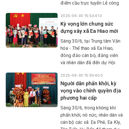
điểm cầu trực tuyến Lễ công
bố Nghị quyết, Quyết định của
2025-06-30 15:53:41.0
Trung ương và địa phương về
Kỳ vọng lớn chung sức
sáp nhập đơn vị hành chính
dựng xây xã Ea Hiao mới
cấp tỉnh, cấp xã, kết thúc hoạt
động đơn vị hành chính cấp
Sáng 30/6, tại Trung tâm Văn
huyện, thành lập tổ chức đảng,
hóa - Thể thao xã Ea Hiao,
chỉ định cấp ủy, HĐND, UBND,
đông đảo cán bộ, đảng viên
Ủy ban MTTQ Việt Nam tỉnh,
và nhân dân đã đến dự Hội
xã, phường.
nghị trực tuyến công bố Nghị
2025-06-30 15:50:40.0
quyết, Quyết định của Trung
Người dân phấn khởi, kỳ
ương và tỉnh Đắk Lắk về việc
vọng vào chính quyền địa
sáp nhập đơn vị hành chính,
phương hai cấp
thành lập tổ chức đảng, chỉ
định cấp ủy, HĐND, UBND, Ủy
Sáng 30/6, trong không khí
ban MTTQ Việt Nam cấp tỉnh
phấn khởi, nô nức, nhân dân và
và cấp xã, phường; đồng thời
cán bộ các xã: Ea Phê, Ea Kly,
trao các quyết định về công