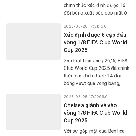
chính thức xác định được 16
đội bóng xuất sắc góp mặt ở
vòng knock-out.
2025-06-26 17:31:15.0
Xác định được 6 cặp đấu
vòng 1/8 FIFA Club World
Cup 2025
Sau loạt trận sáng 26/6, FIFA
Club World Cup 2025 đã chính
thức xác định được 14 đội
bóng vượt qua vòng bảng,
cũng như 6 cặp đấu tại vòng
2025-06-25 17:22:18.0
1/8. Borussia Dortmund,
Chelsea giành vé vào
Fluminense, Monterrey và
vòng 1/8 FIFA Club World
Inter Milan là những cái tên
Cup 2025
tiếp theo góp mặt ở vòng
knock-out.
Với sự góp mặt của Benfica