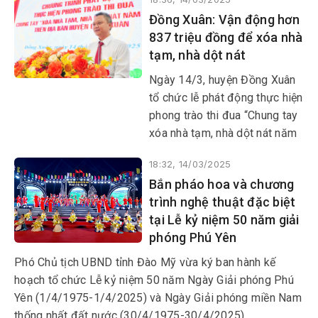
bảo vệ chủ quyền của Tổ quốc
Đồng Xuân: Vận động hơn
trên biển Đông, tưởng niệm 64
837 triệu đồng để xóa nhà
đồng đội đã anh dũng hy sinh
tạm, nhà dột nát
trong trận Gạc Ma ngày
14/3/1988. Gần 600 CCB
Ngày 14/3, huyện Đồng Xuân
Trường Sa, CCB Hải quân
tổ chức lễ phát động thực hiện
thuộc 25 đoàn đến từ gần 20
phong trào thi đua “Chung tay
tỉnh, thành phố trong cả nước
xóa nhà tạm, nhà dột nát năm
tham dự.
2025” trên địa bàn huyện với
18:32, 14/03/2025
sự tham dự của lãnh đạo
Bắn pháo hoa và chương
huyện, đại diện các cơ quan,
trình nghệ thuật đặc biệt
đơn vị đóng trên địa bàn
tại Lễ kỷ niệm 50 năm giải
huyện cùng các tổ chức, cá
phóng Phú Yên
nhân và doanh nghiệp.
Phó Chủ tịch UBND tỉnh Đào Mỹ vừa ký ban hành kế
hoạch tổ chức Lễ kỷ niệm 50 năm Ngày Giải phóng Phú
Yên (1/4/1975-1/4/2025) và Ngày Giải phóng miền Nam
thống nhất đất nước (30/4/1975-30/4/2025).