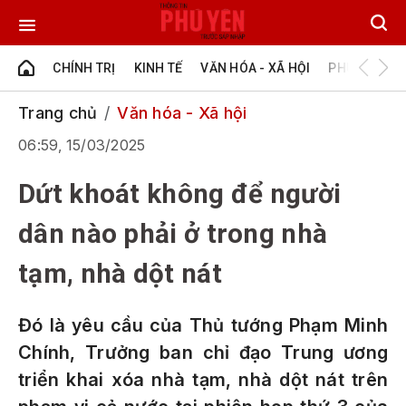
CHÍNH TRỊ
KINH TẾ
VĂN HÓA - XÃ HỘI
PHÚ YÊN - Đ
Trang chủ
Văn hóa - Xã hội
06:59, 15/03/2025
Dứt khoát không để người
dân nào phải ở trong nhà
tạm, nhà dột nát
Đó là yêu cầu của Thủ tướng Phạm Minh
Chính, Trưởng ban chỉ đạo Trung ương
triển khai xóa nhà tạm, nhà dột nát trên