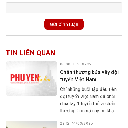
Gửi bình luận
TIN LIÊN QUAN
06:00, 15/03/2025
Chấn thương bủa vây đội
tuyển Việt Nam
Chỉ những buổi tập đầu tiên,
đội tuyển Việt Nam đã phải
chia tay 1 tuyển thủ vì chấn
thương. Con số này có khả
năng vẫn còn tăng trong
22:12, 14/03/2025
những ngày tới...