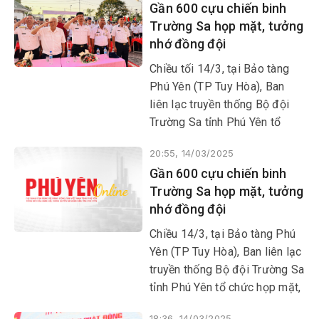
Gần 600 cựu chiến binh
Trường Sa họp mặt, tưởng
nhớ đồng đội
Chiều tối 14/3, tại Bảo tàng
Phú Yên (TP Tuy Hòa), Ban
liên lạc truyền thống Bộ đội
Trường Sa tỉnh Phú Yên tổ
chức họp mặt, ôn lại truyền
20:55, 14/03/2025
thống đấu tranh bảo vệ chủ
Gần 600 cựu chiến binh
quyền của Tổ quốc trên biển
Trường Sa họp mặt, tưởng
Đông, tưởng niệm 64 đồng đội
nhớ đồng đội
đã anh dũng hy sinh trong trận
Gạc Ma ngày 14/3/1988.
Chiều 14/3, tại Bảo tàng Phú
Yên (TP Tuy Hòa), Ban liên lạc
truyền thống Bộ đội Trường Sa
tỉnh Phú Yên tổ chức họp mặt,
ôn lại truyền thống đấu tranh
18:36, 14/03/2025