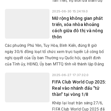
Tân Tiến, Vụ Bổn đã tham dự
tác cán bộ tại địa bàn xã Ea
Lễ công bố nghị quyết, quyết
Hiao.
2025-06-30 15:24:19.0
định của Trung ương và địa
Mở rộng không gian phát
phương về sáp nhập đơn vị
triển, xóa nhòa khoảng
hành chính cấp tỉnh, cấp xã,
cách giữa đô thị và nông
kết thúc hoạt động đơn vị
thôn
hành chính cấp huyện, thành
lập tổ chức đảng, chỉ định cấp
Các phường Phú Yên, Tuy Hòa, Bình Kiến, đúng 8 giờ
ủy, HĐND, UBND, Ủy ban
ngày 30/6 đồng loạt tổ chức xem trực tuyến Lễ công bố
MTTQ Việt Nam tỉnh, xã,
nghị quyết của Ủy ban Thường vụ Quốc hội, quyết định
phường.
của Tỉnh ủy, HĐND, Ủy ban MTTQ tỉnh về thành lập Đảng
bộ, chỉ định nhân sự cấp ủy, lãnh đạo HĐND, UBND, Ủy
2025-06-27 17:37:32.0
ban MTTQ các phường. Sự kiện lịch sử này được cả hệ
FIFA Club World Cup 2025:
thống chính trị và các tầng lớp nhân dân đồng tình hưởng
Real vào nhánh đấu "tử
ứng.
thần" tại vòng 1/8
Khép lại loạt trận sáng 27/6,
FIFA Club World Cup 2025 đã