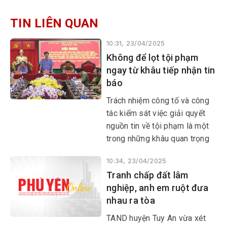
TIN LIÊN QUAN
10:31, 23/04/2025
Không để lọt tội phạm
ngay từ khâu tiếp nhận tin
báo
​​​​​​​Trách nhiệm công tố và công
tác kiểm sát việc giải quyết
nguồn tin về tội phạm là một
trong những khâu quan trọng
đầu tiên trong chuỗi hoạt
10:34, 23/04/2025
động tố tụng hình sự, quyết
Tranh chấp đất lâm
định đến chất lượng của cả
nghiệp, anh em ruột đưa
quá trình xử lý tội phạm.
nhau ra tòa
TAND huyện Tuy An vừa xét