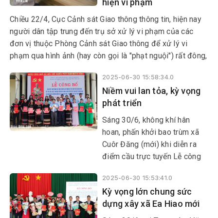
hiện vi phạm
không bị gián đoạn.
Chiều 22/4, Cục Cảnh sát Giao thông thông tin, hiện nay
người dân tập trung đến trụ sở xử lý vi phạm của các
đơn vị thuộc Phòng Cảnh sát Giao thông để xử lý vi
phạm qua hình ảnh (hay còn gọi là "phạt nguội") rất đông,
có những nơi quá tải và người dân phải chờ đợi lâu.
2025-06-30 15:58:34.0
Niềm vui lan tỏa, kỳ vọng
phát triển
Sáng 30/6, không khí hân
hoan, phấn khởi bao trùm xã
Cuôr Đăng (mới) khi diễn ra
điểm cầu trực tuyến Lễ công
bố Nghị quyết, Quyết định của
2025-06-30 15:53:41.0
Trung ương và địa phương về
Kỳ vọng lớn chung sức
sáp nhập đơn vị hành chính
dựng xây xã Ea Hiao mới
cấp tỉnh, cấp xã, kết thúc hoạt
động đơn vị hành chính cấp