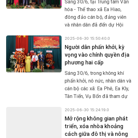
Sáng 30/6, tại Trung tâm Văn
huyện, thành lập tổ chức đảng,
hóa - Thể thao xã Ea Hiao,
chỉ định cấp ủy, HĐND, UBND,
đông đảo cán bộ, đảng viên
Ủy ban MTTQ Việt Nam tỉnh,
và nhân dân đã đến dự Hội
xã, phường.
nghị trực tuyến công bố Nghị
2025-06-30 15:50:40.0
quyết, Quyết định của Trung
Người dân phấn khởi, kỳ
ương và tỉnh Đắk Lắk về việc
vọng vào chính quyền địa
sáp nhập đơn vị hành chính,
phương hai cấp
thành lập tổ chức đảng, chỉ
định cấp ủy, HĐND, UBND, Ủy
Sáng 30/6, trong không khí
ban MTTQ Việt Nam cấp tỉnh
phấn khởi, nô nức, nhân dân và
và cấp xã, phường; đồng thời
cán bộ các xã: Ea Phê, Ea Kly,
trao các quyết định về công
Tân Tiến, Vụ Bổn đã tham dự
tác cán bộ tại địa bàn xã Ea
Lễ công bố nghị quyết, quyết
Hiao.
2025-06-30 15:24:19.0
định của Trung ương và địa
Mở rộng không gian phát
phương về sáp nhập đơn vị
triển, xóa nhòa khoảng
hành chính cấp tỉnh, cấp xã,
cách giữa đô thị và nông
kết thúc hoạt động đơn vị