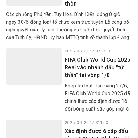
thôn
hành chính cấp huyện, thành
lập tổ chức đảng, chỉ định cấp
Các phường Phú Yên, Tuy Hòa, Bình Kiến, đúng 8 giờ
ủy, HĐND, UBND, Ủy ban
ngày 30/6 đồng loạt tổ chức xem trực tuyến Lễ công bố
MTTQ Việt Nam tỉnh, xã,
nghị quyết của Ủy ban Thường vụ Quốc hội, quyết định
phường.
của Tỉnh ủy, HĐND, Ủy ban MTTQ tỉnh về thành lập Đảng
bộ, chỉ định nhân sự cấp ủy, lãnh đạo HĐND, UBND, Ủy
2025-06-27 17:37:32.0
ban MTTQ các phường. Sự kiện lịch sử này được cả hệ
FIFA Club World Cup 2025:
thống chính trị và các tầng lớp nhân dân đồng tình hưởng
Real vào nhánh đấu "tử
ứng.
thần" tại vòng 1/8
Khép lại loạt trận sáng 27/6,
FIFA Club World Cup 2025 đã
chính thức xác định được 16
đội bóng xuất sắc góp mặt ở
vòng knock-out.
2025-06-26 17:31:15.0
Xác định được 6 cặp đấu