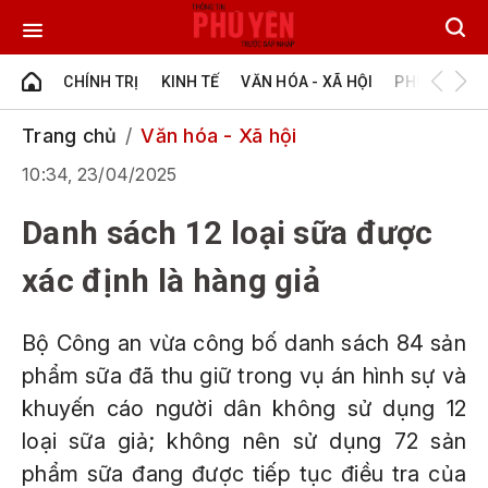
CHÍNH TRỊ
KINH TẾ
VĂN HÓA - XÃ HỘI
PHÚ YÊN - Đ
Trang chủ
Văn hóa - Xã hội
10:34, 23/04/2025
Danh sách 12 loại sữa được
xác định là hàng giả
Bộ Công an vừa công bố danh sách 84 sản
phẩm sữa đã thu giữ trong vụ án hình sự và
khuyến cáo người dân không sử dụng 12
loại sữa giả; không nên sử dụng 72 sản
phẩm sữa đang được tiếp tục điều tra của