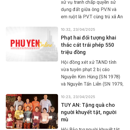
xử vụ tranh chấp quyền sử
dụng đất giữa ông P.V.N và
em ruột là P.V.T cùng trú xã An
Hiệp (huyện Tuy An).
10:32, 23/04/2025
Phạt hai đối tượng khai
thác cát trái phép 550
triệu đồng
Hội đồng xét xử TAND tỉnh
vừa tuyên phạt 2 bị cáo
Nguyễn Kim Hùng (SN 1978)
và Nguyễn Tấn Liễn (SN 1979,
cùng trú xã Hòa Định Tây,
10:23, 23/04/2025
huyện Phú Hòa) 550 triệu
TUY AN: Tặng quà cho
đồng về tội vi phạm quy định
người khuyết tật, người
về khai thác tài nguyên.
mù
Hội Bảo trợ người khuyết tật