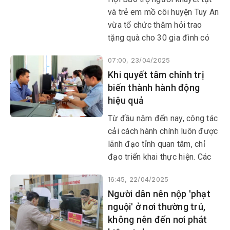
và trẻ em mồ côi huyện Tuy An
vừa tổ chức thăm hỏi trao
tặng quà cho 30 gia đình có
người bị khuyết tật nặng, hoàn
07:00, 23/04/2025
cảnh khó khăn thuộc các xã
Khi quyết tâm chính trị
An Hòa Hải, An Xuân và An
biến thành hành động
Lĩnh. Mỗi suất quà 300.000
hiệu quả
đồng tiền mặt. Đây là nguồn
kinh phí của hội và vận động
Từ đầu năm đến nay, công tác
từ các tổ chức, cá nhân, nhà
cải cách hành chính luôn được
hảo tâm trong và ngoài huyện
lãnh đạo tỉnh quan tâm, chỉ
hỗ trợ.
đạo triển khai thực hiện. Các
cơ quan, đơn vị cũng đã triển
16:45, 22/04/2025
khai đồng bộ, có hiệu quả
Người dân nên nộp 'phạt
công tác này, đảm bảo việc
nguội' ở nơi thường trú,
cung cấp dịch vụ công đến
không nên đến nơi phát
người dân, doanh nghiệp