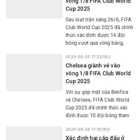
vòng 1/8 FIFA Club World
Cup 2025
Sau loạt trận sáng 26/6, FIFA
Club World Cup 2025 đã chính
thức xác định được 14 đội
bóng vượt qua vòng bảng,
cũng như 6 cặp đấu tại vòng
2025-06-25 17:22:18.0
1/8. Borussia Dortmund,
Chelsea giành vé vào
Fluminense, Monterrey và
vòng 1/8 FIFA Club World
Inter Milan là những cái tên
Cup 2025
tiếp theo góp mặt ở vòng
knock-out.
Với sự góp mặt của Benfica
và Chelsea, FIFA Club World
Cup 2025 đã chính thức xác
định được 10 đội bóng tham
dự vòng knock-out.
2025-06-24 17:15:18.0
Xác định hai cặp đấu ở