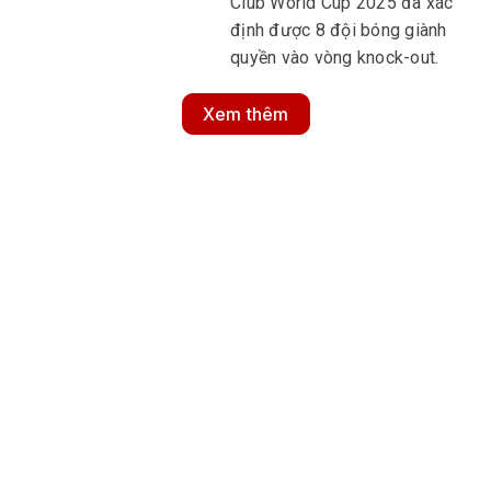
Club World Cup 2025 đã xác
định được 8 đội bóng giành
quyền vào vòng knock-out.
Xem thêm
MULTIMEDIA
Multimedia
Video
Infographic
Podcast
E-Magazine