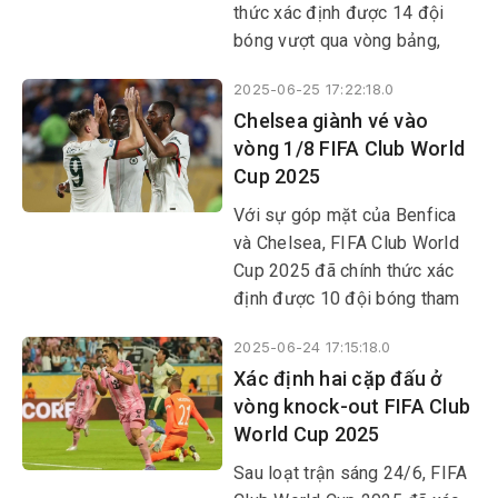
thức xác định được 14 đội
bóng vượt qua vòng bảng,
cũng như 6 cặp đấu tại vòng
2025-06-25 17:22:18.0
1/8. Borussia Dortmund,
Chelsea giành vé vào
Fluminense, Monterrey và
vòng 1/8 FIFA Club World
Inter Milan là những cái tên
Cup 2025
tiếp theo góp mặt ở vòng
knock-out.
Với sự góp mặt của Benfica
và Chelsea, FIFA Club World
Cup 2025 đã chính thức xác
định được 10 đội bóng tham
dự vòng knock-out.
2025-06-24 17:15:18.0
Xác định hai cặp đấu ở
vòng knock-out FIFA Club
World Cup 2025
Sau loạt trận sáng 24/6, FIFA