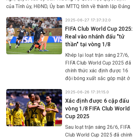
phường.
của Tỉnh ủy, HĐND, Ủy ban MTTQ tỉnh về thành lập Đảng
bộ, chỉ định nhân sự cấp ủy, lãnh đạo HĐND, UBND, Ủy
2025-06-27 17:37:32.0
ban MTTQ các phường. Sự kiện lịch sử này được cả hệ
FIFA Club World Cup 2025:
thống chính trị và các tầng lớp nhân dân đồng tình hưởng
Real vào nhánh đấu "tử
ứng.
thần" tại vòng 1/8
Khép lại loạt trận sáng 27/6,
FIFA Club World Cup 2025 đã
chính thức xác định được 16
đội bóng xuất sắc góp mặt ở
vòng knock-out.
2025-06-26 17:31:15.0
Xác định được 6 cặp đấu
vòng 1/8 FIFA Club World
Cup 2025
Sau loạt trận sáng 26/6, FIFA
Club World Cup 2025 đã chính