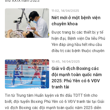
thứ XXIX năm 2025.
11:02, 14/04/2025
Nét mới ở một bệnh viện
chuyên khoa
Được trang bị các thiết bị y tế
hiện đại, Bệnh viện Da liễu Phú
Yên đáp ứng hầu hết nhu cầu
điều trị các bệnh thuộc chuyên
khoa. Bệnh viện đã triển khai
10:45, 14/04/2025
nhiều dịch vụ kỹ thuật mới như
Giải vô địch Boxing các
điều trị nám, giãn mạch máu, u
đội mạnh toàn quốc năm
máu bằng công nghệ Laser
2025: Phú Yên có 6 VĐV
ND YAG, IPL; điều trị sẹo xấu,
tranh tài
soi da, chăm sóc da, điều trị
mụn trứng cá; trẻ hóa da bằng
Tin từ Trung tâm Huấn luyện và thi đấu TDTT tỉnh cho
đèn LED; thành lập Phòng
biết, đội tuyển Boxing Phú Yên có 6 VĐV tranh tài tại Giải
khám chuyên đề bệnh vảy
vô địch Boxing các đội mạnh toàn quốc năm 2025 diễn