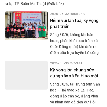
nến...
ra tại TP Buôn Ma Thuột (Đắk Lắk).
2025-06-30 15:58:34.0
Niềm vui lan tỏa, kỳ vọng
phát triển
Sáng 30/6, không khí hân
hoan, phấn khởi bao trùm xã
Cuôr Đăng (mới) khi diễn ra
điểm cầu trực tuyến Lễ công
bố Nghị quyết, Quyết định của
2025-06-30 15:53:41.0
Trung ương và địa phương về
Kỳ vọng lớn chung sức
sáp nhập đơn vị hành chính
dựng xây xã Ea Hiao mới
cấp tỉnh, cấp xã, kết thúc hoạt
động đơn vị hành chính cấp
Sáng 30/6, tại Trung tâm Văn
huyện, thành lập tổ chức đảng,
hóa - Thể thao xã Ea Hiao,
chỉ định cấp ủy, HĐND, UBND,
đông đảo cán bộ, đảng viên
Ủy ban MTTQ Việt Nam tỉnh,
và nhân dân đã đến dự Hội
xã, phường.