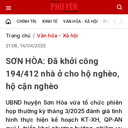
CHÍNH TRỊ
KINH TẾ
VĂN HÓA - XÃ HỘI
PHÚ YÊN - Đ
Trang chủ
Văn hóa - Xã hội
21:08, 14/04/2025
SƠN HÒA: Đã khởi công
194/412 nhà ở cho hộ nghèo,
hộ cận nghèo
UBND huyện Sơn Hòa vừa tổ chức phiên
họp thường kỳ tháng 3/2025 đánh giá tình
hình thực hiện kế hoạch KT-XH, QP-AN