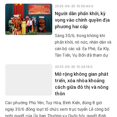
nghị trực tuyến công bố Nghị
2025-06-30 15:50:40.0
quyết, Quyết định của Trung
Người dân phấn khởi, kỳ
ương và tỉnh Đắk Lắk về việc
vọng vào chính quyền địa
sáp nhập đơn vị hành chính,
phương hai cấp
thành lập tổ chức đảng, chỉ
định cấp ủy, HĐND, UBND, Ủy
Sáng 30/6, trong không khí
ban MTTQ Việt Nam cấp tỉnh
phấn khởi, nô nức, nhân dân và
và cấp xã, phường; đồng thời
cán bộ các xã: Ea Phê, Ea Kly,
trao các quyết định về công
Tân Tiến, Vụ Bổn đã tham dự
tác cán bộ tại địa bàn xã Ea
Lễ công bố nghị quyết, quyết
Hiao.
2025-06-30 15:24:19.0
định của Trung ương và địa
Mở rộng không gian phát
phương về sáp nhập đơn vị
triển, xóa nhòa khoảng
hành chính cấp tỉnh, cấp xã,
cách giữa đô thị và nông
kết thúc hoạt động đơn vị
thôn
hành chính cấp huyện, thành
lập tổ chức đảng, chỉ định cấp
Các phường Phú Yên, Tuy Hòa, Bình Kiến, đúng 8 giờ
ủy, HĐND, UBND, Ủy ban
ngày 30/6 đồng loạt tổ chức xem trực tuyến Lễ công bố
MTTQ Việt Nam tỉnh, xã,
nghị quyết của Ủy ban Thường vụ Quốc hội, quyết định