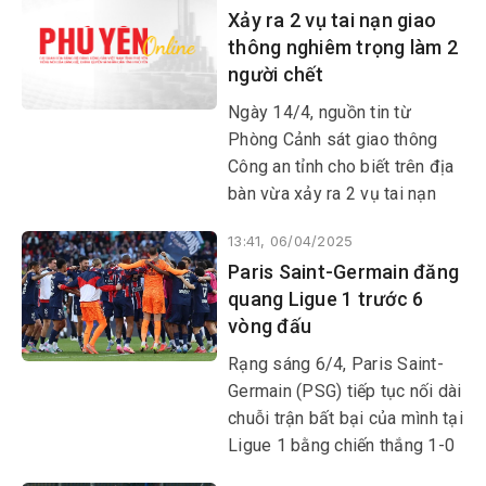
Xảy ra 2 vụ tai nạn giao
thông nghiêm trọng làm 2
người chết
Ngày 14/4, nguồn tin từ
Phòng Cảnh sát giao thông
Công an tỉnh cho biết trên địa
bàn vừa xảy ra 2 vụ tai nạn
giao thông đường bộ nghiêm
13:41, 06/04/2025
trọng, làm 2 người chết.
Paris Saint-Germain đăng
quang Ligue 1 trước 6
vòng đấu
Rạng sáng 6/4, Paris Saint-
Germain (PSG) tiếp tục nối dài
chuỗi trận bất bại của mình tại
Ligue 1 bằng chiến thắng 1-0
trong cuộc đón tiếp Angers tại