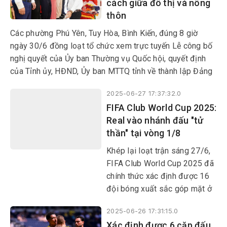
cách giữa đô thị và nông
kết thúc hoạt động đơn vị
thôn
hành chính cấp huyện, thành
lập tổ chức đảng, chỉ định cấp
Các phường Phú Yên, Tuy Hòa, Bình Kiến, đúng 8 giờ
ủy, HĐND, UBND, Ủy ban
ngày 30/6 đồng loạt tổ chức xem trực tuyến Lễ công bố
MTTQ Việt Nam tỉnh, xã,
nghị quyết của Ủy ban Thường vụ Quốc hội, quyết định
phường.
của Tỉnh ủy, HĐND, Ủy ban MTTQ tỉnh về thành lập Đảng
bộ, chỉ định nhân sự cấp ủy, lãnh đạo HĐND, UBND, Ủy
2025-06-27 17:37:32.0
ban MTTQ các phường. Sự kiện lịch sử này được cả hệ
FIFA Club World Cup 2025:
thống chính trị và các tầng lớp nhân dân đồng tình hưởng
Real vào nhánh đấu "tử
ứng.
thần" tại vòng 1/8
Khép lại loạt trận sáng 27/6,
FIFA Club World Cup 2025 đã
chính thức xác định được 16
đội bóng xuất sắc góp mặt ở
vòng knock-out.
2025-06-26 17:31:15.0
Xác định được 6 cặp đấu