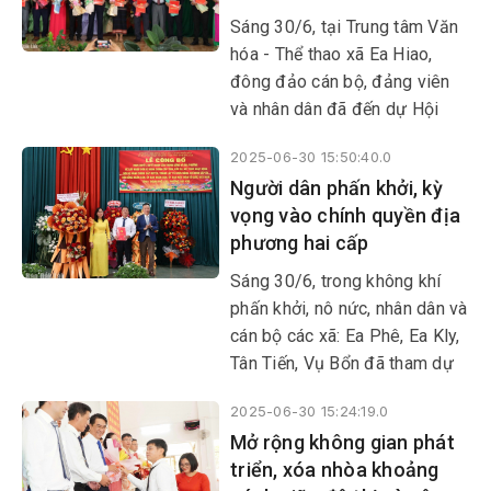
động đơn vị hành chính cấp
Sáng 30/6, tại Trung tâm Văn
huyện, thành lập tổ chức đảng,
hóa - Thể thao xã Ea Hiao,
chỉ định cấp ủy, HĐND, UBND,
đông đảo cán bộ, đảng viên
Ủy ban MTTQ Việt Nam tỉnh,
và nhân dân đã đến dự Hội
xã, phường.
nghị trực tuyến công bố Nghị
2025-06-30 15:50:40.0
quyết, Quyết định của Trung
Người dân phấn khởi, kỳ
ương và tỉnh Đắk Lắk về việc
vọng vào chính quyền địa
sáp nhập đơn vị hành chính,
phương hai cấp
thành lập tổ chức đảng, chỉ
định cấp ủy, HĐND, UBND, Ủy
Sáng 30/6, trong không khí
ban MTTQ Việt Nam cấp tỉnh
phấn khởi, nô nức, nhân dân và
và cấp xã, phường; đồng thời
cán bộ các xã: Ea Phê, Ea Kly,
trao các quyết định về công
Tân Tiến, Vụ Bổn đã tham dự
tác cán bộ tại địa bàn xã Ea
Lễ công bố nghị quyết, quyết
Hiao.
2025-06-30 15:24:19.0
định của Trung ương và địa
Mở rộng không gian phát
phương về sáp nhập đơn vị
triển, xóa nhòa khoảng
hành chính cấp tỉnh, cấp xã,