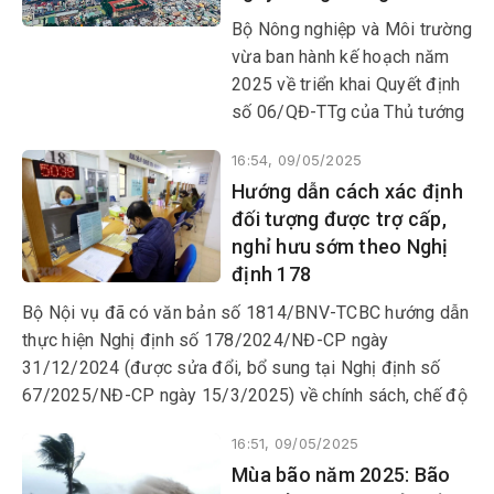
Bộ Nông nghiệp và Môi trường
vừa ban hành kế hoạch năm
2025 về triển khai Quyết định
số 06/QĐ-TTg của Thủ tướng
Chính phủ phê duyệt Đề án
16:54, 09/05/2025
phát triển ứng dụng dữ liệu về
Hướng dẫn cách xác định
dân cư, định danh và xác thực
đối tượng được trợ cấp,
điện tử phục vụ chuyển đổi số
nghỉ hưu sớm theo Nghị
quốc gia giai đoạn 2022 -
định 178
2025, tầm nhìn đến năm 2030.
Bộ Nội vụ đã có văn bản số 1814/BNV-TCBC hướng dẫn
thực hiện Nghị định số 178/2024/NĐ-CP ngày
31/12/2024 (được sửa đổi, bổ sung tại Nghị định số
67/2025/NĐ-CP ngày 15/3/2025) về chính sách, chế độ
đối với cán bộ, công chức, viên chức, người lao động và
16:51, 09/05/2025
lực lượng vũ trang trong thực hiện sắp xếp tổ chức bộ
Mùa bão năm 2025: Bão
máy của hệ thống chính trị.