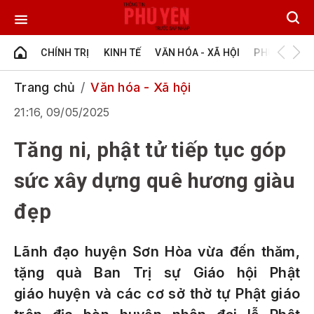
CHÍNH TRỊ
KINH TẾ
VĂN HÓA - XÃ HỘI
PHÚ YÊN - Đ
Trang chủ
Văn hóa - Xã hội
21:16, 09/05/2025
Tăng ni, phật tử tiếp tục góp
sức xây dựng quê hương giàu
đẹp
Lãnh đạo huyện Sơn Hòa vừa đến thăm,
tặng quà Ban Trị sự Giáo hội Phật
giáo huyện và các cơ sở thờ tự Phật giáo