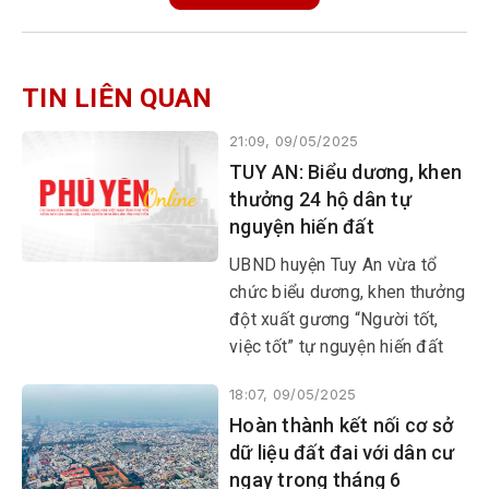
TIN LIÊN QUAN
21:09, 09/05/2025
TUY AN: Biểu dương, khen
thưởng 24 hộ dân tự
nguyện hiến đất
UBND huyện Tuy An vừa tổ
chức biểu dương, khen thưởng
đột xuất gương “Người tốt,
việc tốt” tự nguyện hiến đất
để thực hiện công trình nâng
18:07, 09/05/2025
cấp, mở rộng tuyến giao thông
Hoàn thành kết nối cơ sở
từ ngã ba Cây Duối - Đá Do
dữ liệu đất đai với dân cư
(thôn Mỹ Long, xã An Dân,
ngay trong tháng 6
huyện Tuy An).