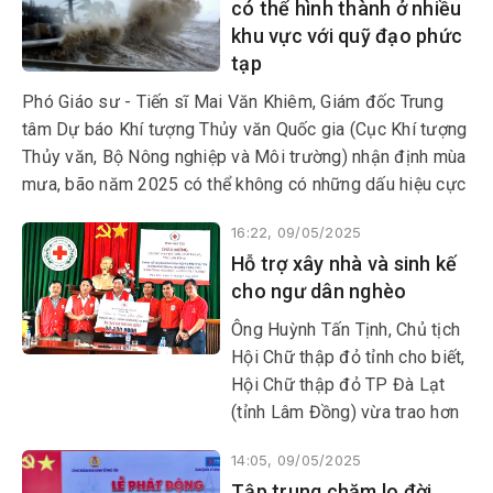
có thể hình thành ở nhiều
khu vực với quỹ đạo phức
tạp
Phó Giáo sư - Tiến sĩ Mai Văn Khiêm, Giám đốc Trung
tâm Dự báo Khí tượng Thủy văn Quốc gia (Cục Khí tượng
Thủy văn, Bộ Nông nghiệp và Môi trường) nhận định mùa
mưa, bão năm 2025 có thể không có những dấu hiệu cực
đoan rõ ràng, nhưng sẽ rất khó lường về quỹ đạo và
16:22, 09/05/2025
cường độ.
Hỗ trợ xây nhà và sinh kế
cho ngư dân nghèo
Ông Huỳnh Tấn Tịnh, Chủ tịch
Hội Chữ thập đỏ tỉnh cho biết,
Hội Chữ thập đỏ TP Đà Lạt
(tỉnh Lâm Đồng) vừa trao hơn
88 triệu đồng từ chương trình
14:05, 09/05/2025
An toàn cho ngư dân nghèo,
Tập trung chăm lo đời