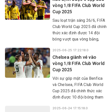
vòng 1/8 FIFA Club World
Cup 2025
Sau loạt trận sáng 26/6, FIFA
Club World Cup 2025 đã chính
thức xác định được 14 đội
bóng vượt qua vòng bảng,
cũng như 6 cặp đấu tại vòng
2025-06-25 17:22:18.0
1/8. Borussia Dortmund,
Chelsea giành vé vào
Fluminense, Monterrey và
vòng 1/8 FIFA Club World
Inter Milan là những cái tên
Cup 2025
tiếp theo góp mặt ở vòng
knock-out.
Với sự góp mặt của Benfica
và Chelsea, FIFA Club World
Cup 2025 đã chính thức xác
định được 10 đội bóng tham
dự vòng knock-out.
2025-06-24 17:15:18.0