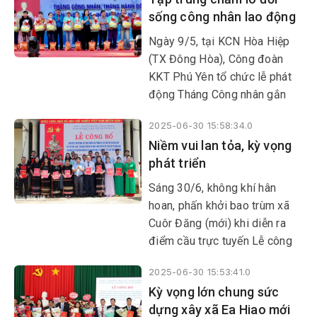
khó khăn cho Hội Chữ thập đỏ
sống công nhân lao động
tỉnh.
Ngày 9/5, tại KCN Hòa Hiệp
(TX Đông Hòa), Công đoàn
KKT Phú Yên tổ chức lễ phát
động Tháng Công nhân gắn
với Tháng Hành động về vệ
2025-06-30 15:58:34.0
sinh An toàn lao động năm
Niềm vui lan tỏa, kỳ vọng
2025. Ông Đặng Ngọc Anh,
phát triển
Chủ tịch LĐLĐ tỉnh; lãnh đạo
Sở Nội vụ cùng 250 đoàn
Sáng 30/6, không khí hân
viên, công nhân lao động về
hoan, phấn khởi bao trùm xã
tham dự lễ phát động.
Cuôr Đăng (mới) khi diễn ra
điểm cầu trực tuyến Lễ công
bố Nghị quyết, Quyết định của
2025-06-30 15:53:41.0
Trung ương và địa phương về
Kỳ vọng lớn chung sức
sáp nhập đơn vị hành chính
dựng xây xã Ea Hiao mới
cấp tỉnh, cấp xã, kết thúc hoạt