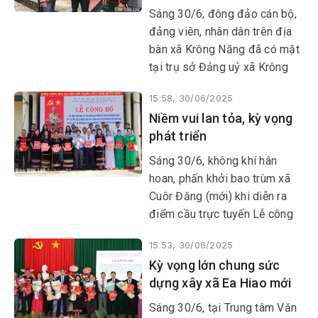
Sáng 30/6, đông đảo cán bộ,
đảng viên, nhân dân trên địa
bàn xã Krông Năng đã có mặt
tại trụ sở Đảng uỷ xã Krông
Năng để đón nhận sự kiện
15:58, 30/06/2025
đặc biệt, chứng kiến bước
Niềm vui lan tỏa, kỳ vọng
ngoặt hành chính mới của địa
phát triển
phương.
Sáng 30/6, không khí hân
hoan, phấn khởi bao trùm xã
Cuôr Đăng (mới) khi diễn ra
điểm cầu trực tuyến Lễ công
bố Nghị quyết, Quyết định của
15:53, 30/06/2025
Trung ương và địa phương về
Kỳ vọng lớn chung sức
sáp nhập đơn vị hành chính
dựng xây xã Ea Hiao mới
cấp tỉnh, cấp xã, kết thúc hoạt
động đơn vị hành chính cấp
Sáng 30/6, tại Trung tâm Văn