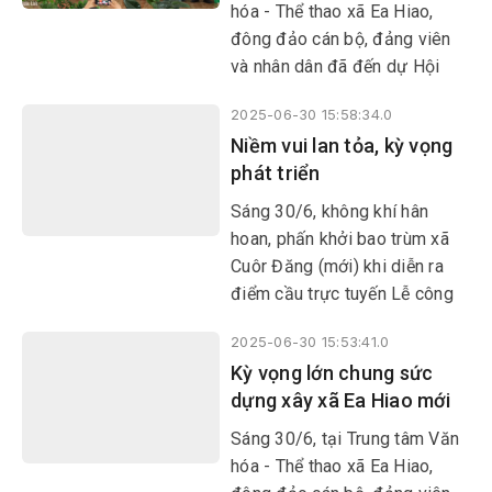
huyện, thành lập tổ chức đảng,
hóa - Thể thao xã Ea Hiao,
chỉ định cấp ủy, HĐND, UBND,
đông đảo cán bộ, đảng viên
Ủy ban MTTQ Việt Nam tỉnh,
và nhân dân đã đến dự Hội
xã, phường.
nghị trực tuyến công bố Nghị
2025-06-30 15:58:34.0
quyết, Quyết định của Trung
Niềm vui lan tỏa, kỳ vọng
ương và tỉnh Đắk Lắk về việc
phát triển
sáp nhập đơn vị hành chính,
thành lập tổ chức đảng, chỉ
Sáng 30/6, không khí hân
định cấp ủy, HĐND, UBND, Ủy
hoan, phấn khởi bao trùm xã
ban MTTQ Việt Nam cấp tỉnh
Cuôr Đăng (mới) khi diễn ra
và cấp xã, phường; đồng thời
điểm cầu trực tuyến Lễ công
trao các quyết định về công
bố Nghị quyết, Quyết định của
tác cán bộ tại địa bàn xã Ea
2025-06-30 15:53:41.0
Trung ương và địa phương về
Hiao.
Kỳ vọng lớn chung sức
sáp nhập đơn vị hành chính
dựng xây xã Ea Hiao mới
cấp tỉnh, cấp xã, kết thúc hoạt
động đơn vị hành chính cấp
Sáng 30/6, tại Trung tâm Văn
huyện, thành lập tổ chức đảng,
hóa - Thể thao xã Ea Hiao,
chỉ định cấp ủy, HĐND, UBND,