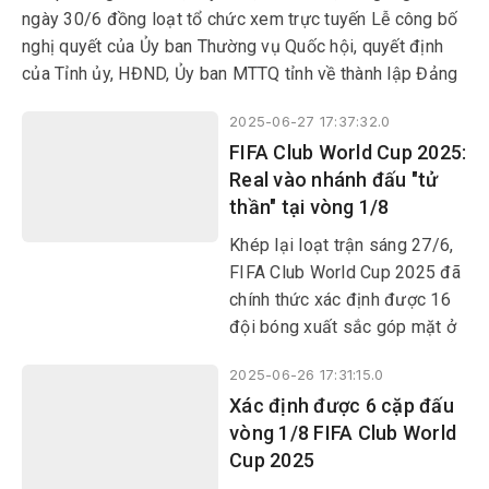
ủy, HĐND, UBND, Ủy ban
ngày 30/6 đồng loạt tổ chức xem trực tuyến Lễ công bố
MTTQ Việt Nam tỉnh, xã,
nghị quyết của Ủy ban Thường vụ Quốc hội, quyết định
phường.
của Tỉnh ủy, HĐND, Ủy ban MTTQ tỉnh về thành lập Đảng
bộ, chỉ định nhân sự cấp ủy, lãnh đạo HĐND, UBND, Ủy
2025-06-27 17:37:32.0
ban MTTQ các phường. Sự kiện lịch sử này được cả hệ
FIFA Club World Cup 2025:
thống chính trị và các tầng lớp nhân dân đồng tình hưởng
Real vào nhánh đấu "tử
ứng.
thần" tại vòng 1/8
Khép lại loạt trận sáng 27/6,
FIFA Club World Cup 2025 đã
chính thức xác định được 16
đội bóng xuất sắc góp mặt ở
vòng knock-out.
2025-06-26 17:31:15.0
Xác định được 6 cặp đấu
vòng 1/8 FIFA Club World
Cup 2025