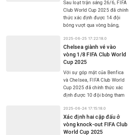
Sau loạt trận sáng 26/6, FIFA
Club World Cup 2025 đã chính
thức xác định được 14 đội
bóng vượt qua vòng bảng,
cũng như 6 cặp đấu tại vòng
2025-06-25 17:22:18.0
1/8. Borussia Dortmund,
Chelsea giành vé vào
Fluminense, Monterrey và
vòng 1/8 FIFA Club World
Inter Milan là những cái tên
Cup 2025
tiếp theo góp mặt ở vòng
knock-out.
Với sự góp mặt của Benfica
và Chelsea, FIFA Club World
Cup 2025 đã chính thức xác
định được 10 đội bóng tham
dự vòng knock-out.
2025-06-24 17:15:18.0
Xác định hai cặp đấu ở
vòng knock-out FIFA Club
World Cup 2025