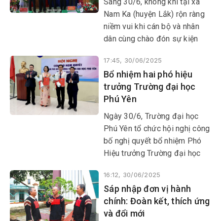
Sáng 30/6, không khí tại xã
phường thuộc tỉnh Đắk Lắk;
Nam Ka (huyện Lắk) rộn ràng
đồng thời tổ chức trao các
niềm vui khi cán bộ và nhân
quyết định về công tác cán bộ
dân cùng chào đón sự kiện
trên địa bàn xã Dray Bhăng
công bố Nghị quyết, Quyết
(mới).
17:45, 30/06/2025
định của Trung ương và địa
Bổ nhiệm hai phó hiệu
phương về việc sáp nhập đơn
trưởng Trường đại học
vị hành chính, chính quyền địa
Phú Yên
phương hai cấp.
Ngày 30/6, Trường đại học
Phú Yên tổ chức hội nghị công
bố nghị quyết bổ nhiệm Phó
Hiệu trưởng Trường đại học
Phú Yên nhiệm kỳ 2020-2025.
16:12, 30/06/2025
Tham dự có ông Lê Tấn Đễ,
Sáp nhập đơn vị hành
Phó Giám đốc Sở Nội vụ Phú
chính: Đoàn kết, thích ứng
Yên.
và đổi mới