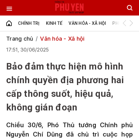
CHÍNH TRỊ
KINH TẾ
VĂN HÓA - XÃ HỘI
PHÚ YÊN - Đ
Trang chủ
Văn hóa - Xã hội
17:51, 30/06/2025
Bảo đảm thực hiện mô hình
chính quyền địa phương hai
cấp thông suốt, hiệu quả,
không gián đoạn
Chiều 30/6, Phó Thủ tướng Chính phủ
Nguyễn Chí Dũng đã chủ trì cuộc họp