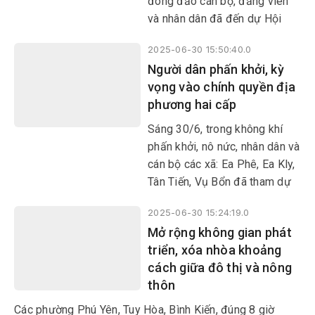
đông đảo cán bộ, đảng viên
Ủy ban MTTQ Việt Nam tỉnh,
và nhân dân đã đến dự Hội
xã, phường.
nghị trực tuyến công bố Nghị
2025-06-30 15:50:40.0
quyết, Quyết định của Trung
Người dân phấn khởi, kỳ
ương và tỉnh Đắk Lắk về việc
vọng vào chính quyền địa
sáp nhập đơn vị hành chính,
phương hai cấp
thành lập tổ chức đảng, chỉ
định cấp ủy, HĐND, UBND, Ủy
Sáng 30/6, trong không khí
ban MTTQ Việt Nam cấp tỉnh
phấn khởi, nô nức, nhân dân và
và cấp xã, phường; đồng thời
cán bộ các xã: Ea Phê, Ea Kly,
trao các quyết định về công
Tân Tiến, Vụ Bổn đã tham dự
tác cán bộ tại địa bàn xã Ea
Lễ công bố nghị quyết, quyết
Hiao.
2025-06-30 15:24:19.0
định của Trung ương và địa
Mở rộng không gian phát
phương về sáp nhập đơn vị
triển, xóa nhòa khoảng
hành chính cấp tỉnh, cấp xã,
cách giữa đô thị và nông
kết thúc hoạt động đơn vị
thôn
hành chính cấp huyện, thành
lập tổ chức đảng, chỉ định cấp
Các phường Phú Yên, Tuy Hòa, Bình Kiến, đúng 8 giờ