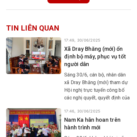
TIN LIÊN QUAN
17:49, 30/06/2025
Xã Dray Bhăng (mới) ổn
định bộ máy, phục vụ tốt
người dân
Sáng 30/6, cán bộ, nhân dân
xã Dray Bhăng (mới) tham dự
Hội nghị trực tuyến công bố
các nghị quyết, quyết định của
Trung ương, địa phương về
17:46, 30/06/2025
sáp nhập đơn vị hành chính,
Nam Ka hân hoan trên
thành lập tổ chức đảng, chỉ
hành trình mới
định cấp ủy, HĐND, UBND, Ủy
ban MTTQ Việt Nam tỉnh và xã