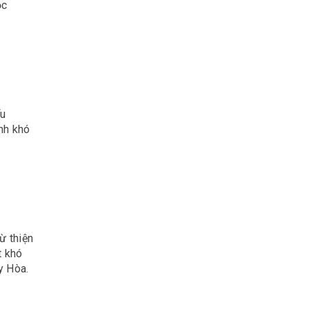
ọc
ểu
nh khó
ừ thiện
t khó
y Hòa.