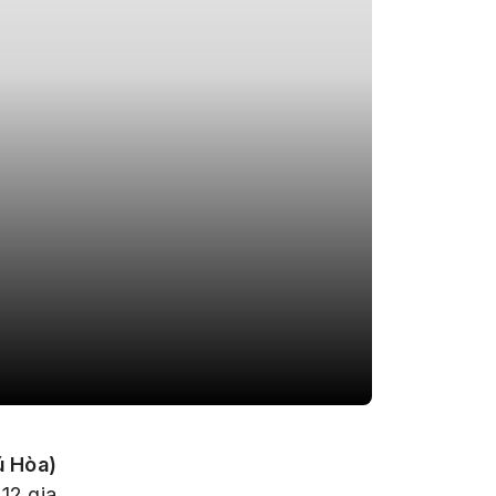
ú Hòa)
12 gia