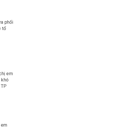
a phối
 tổ
chị em
t khó
à TP
ị em