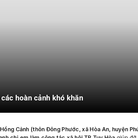
ỡ các hoàn cảnh khó khăn
 Hồng Cảnh (thôn Đông Phước, xã Hòa An, huyện Ph
anh chị em làm công tác xã hội TP Tuy Hòa
giúp đỡ 