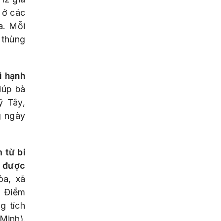
 ở các
a. Mỗi
 thùng
i hạnh
iúp bà
ỹ Tây,
g ngày
 từ bi
g được
òa, xã
n Điềm
g tích
Minh).