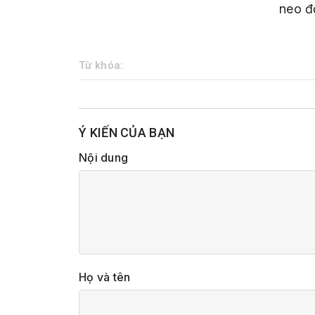
neo đ
Từ khóa:
Ý KIẾN CỦA BẠN
Nội dung
Họ và tên