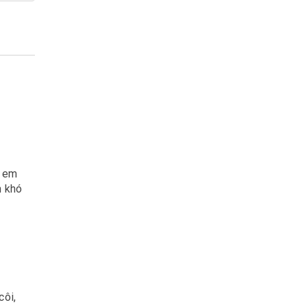
ị em
h khó
côi,