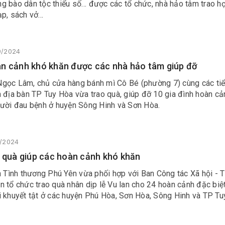
g bào dân tộc thiểu số… được các tổ chức, nhà hảo tâm trao h
ạp, sách vở…
9/2024
n cảnh khó khăn được các nhà hảo tâm giúp đỡ
gọc Lâm, chủ cửa hàng bánh mì Cô Bé (phường 7) cùng các ti
 địa bàn TP Tuy Hòa vừa trao quà, giúp đỡ 10 gia đình hoàn cả
gười đau bệnh ở huyện Sông Hinh và Sơn Hòa.
8/2024
, quà giúp các hoàn cảnh khó khăn
n Tình thương Phú Yên vừa phối hợp với Ban Công tác Xã hội - T
 tổ chức trao quà nhân dịp lễ Vu lan cho 24 hoàn cảnh đặc biệ
i khuyết tật ở các huyện Phú Hòa, Sơn Hòa, Sông Hinh và TP Tu