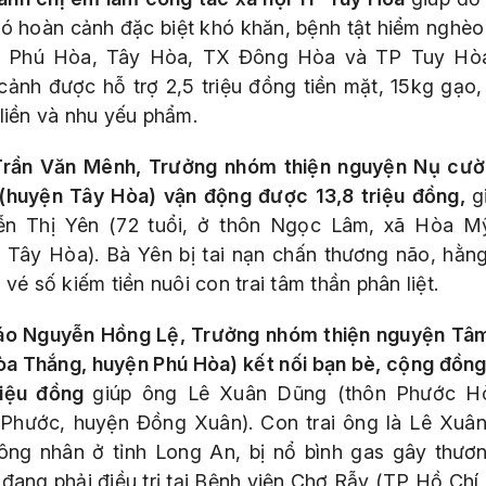
có hoàn cảnh đặc biệt khó khăn, bệnh tật hiểm nghèo
 Phú Hòa, Tây Hòa, TX Đông Hòa và TP Tuy Hò
cảnh được hỗ trợ 2,5 triệu đồng tiền mặt, 15kg gạo,
 liền và nhu yếu phẩm.
rần Văn Mênh, Trưởng nhóm thiện nguyện Nụ cườ
(huyện Tây Hòa) vận động được 13,8 triệu đồng,
g
n Thị Yên (72 tuổi, ở thôn Ngọc Lâm, xã Hòa M
 Tây Hòa). Bà Yên bị tai nạn chấn thương não, hằn
 vé số kiếm tiền nuôi con trai tâm thần phân liệt.
áo Nguyễn Hồng Lệ, Trưởng nhóm thiện nguyện Tâm
òa Thắng, huyện Phú Hòa) kết nối bạn bè, cộng đồn
riệu đồng
giúp ông Lê Xuân Dũng (thôn Phước H
Phước, huyện Đồng Xuân). Con trai ông là Lê Xuâ
ông nhân ở tỉnh Long An, bị nổ bình gas gây thươn
 đang phải điều trị tại Bệnh viện Chợ Rẫy (TP Hồ Chí 