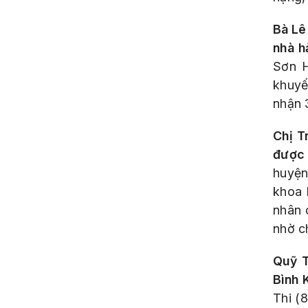
Bà Lê
nhà 
Sơn H
khuyế
nhận 
Chị T
được 
huyện
khoa 
nhân 
nhờ c
Quỹ T
Bình 
Thi (8