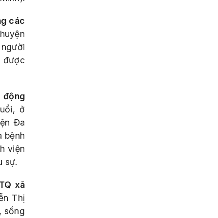
ng các
 huyện
 người
ộ được
n động
uổi, ở
iện Đa
à bệnh
h viện
u sự.
TTQ xã
ễn Thị
i, sống