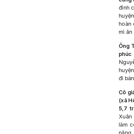
đình 
huyện
hoàn 
mì ăn
Ông T
phúc 
Nguyễ
huyện
đi bán
Cô gi
(xã H
5,7 t
Xuân 
làm c
nặng,