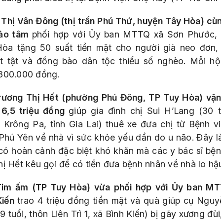
 Thị Vân Đông (thị trấn Phú Thứ, huyện Tây Hòa) cù
hảo tâm
phối hợp với Ủy ban MTTQ xã Sơn Phước,
òa tặng 50 suất tiền mặt cho người già neo đơn,
t tật và đồng bào dân tộc thiểu số nghèo. Mỗi h
300.000 đồng.
rương Thị Hết (phường Phú Đông, TP Tuy Hòa) vậ
6,5 triệu đồng
giúp gia đình chị Sui H’Lang (30 t
 Krông Pa, tỉnh Gia Lai) thuê xe đưa chị từ Bệnh v
Phú Yên về nhà vì sức khỏe yếu dần do u não. Đây l
có hoàn cảnh đặc biệt khó khăn mà các y bác sĩ bện
hị Hết kêu gọi để có tiền đưa bệnh nhân về nhà lo hậ
im ấm (TP Tuy Hòa) vừa phối hợp với Ủy ban M
Kiến
trao 4 triệu đồng tiền mặt và quà giúp cụ Nguy
9 tuổi, thôn Liên Trì 1, xã Bình Kiến) bị gãy xương đù