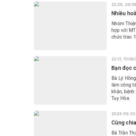
22:29, 24/0
Nhiều hoà
Nhóm Thiện
hợp với MT
chức trao 1
22:17, 11/08
Bạn đọc c
Bà Lý Hồng
làm công tá
khăn, bệnh
Tuy Hòa.
2024-09-23 
Cùng chia
Bà Trần Thị