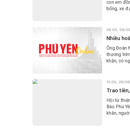
con em đồn
bổng, xe đ
06:00, 09/0
Nhiều hoà
Ông Đoàn N
thương trên
khăn, có n
10:09, 26/0
Trao tiền
Hội từ thiệ
Báo Phú Yên
khăn, ngườ