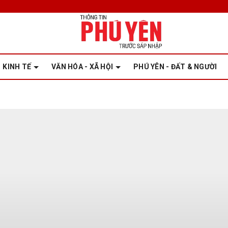
KINH TẾ
VĂN HÓA - XÃ HỘI
PHÚ YÊN - ĐẤT & NGƯỜI