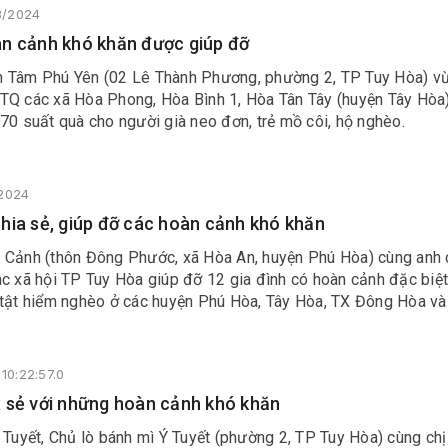
8/2024
n cảnh khó khăn được giúp đỡ
 Tâm Phú Yên (02 Lê Thành Phương, phường 2, TP Tuy Hòa) vừ
TQ các xã Hòa Phong, Hòa Bình 1, Hòa Tân Tây (huyện Tây Hòa)
70 suất quà cho người già neo đơn, trẻ mồ côi, hộ nghèo.
/2024
hia sẻ, giúp đỡ các hoàn cảnh khó khăn
 Cảnh (thôn Đông Phước, xã Hòa An, huyện Phú Hòa) cùng anh 
c xã hội TP Tuy Hòa giúp đỡ 12 gia đình có hoàn cảnh đặc biệ
 tật hiểm nghèo ở các huyện Phú Hòa, Tây Hòa, TX Đông Hòa v
10:22:57.0
 sẻ với những hoàn cảnh khó khăn
 Tuyết, Chủ lò bánh mì Ý Tuyết (phường 2, TP Tuy Hòa) cùng ch