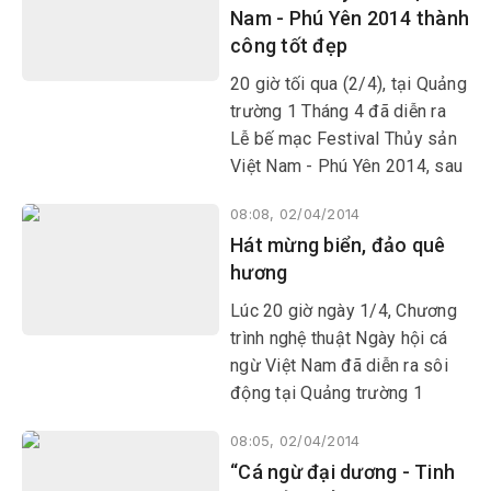
Nam - Phú Yên 2014 thành
doanh nghiệp đến từ 35 tỉnh,
công tốt đẹp
thành phố trong nước.
20 giờ tối qua (2/4), tại Quảng
trường 1 Tháng 4 đã diễn ra
Lễ bế mạc Festival Thủy sản
Việt Nam - Phú Yên 2014, sau
một tuần liên tục diễn ra 18
08:08, 02/04/2014
sự kiện quy mô lớn.
Hát mừng biển, đảo quê
hương
Lúc 20 giờ ngày 1/4, Chương
trình nghệ thuật Ngày hội cá
ngừ Việt Nam đã diễn ra sôi
động tại Quảng trường 1
Tháng 4 (TP Tuy Hòa) thu hút
08:05, 02/04/2014
đông đảo nhân dân và du
“Cá ngừ đại dương - Tinh
khách.