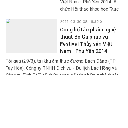
Việt Nam - Phú Yên 2014 tổ
chức Hội thảo khoa học “Xúc
tiến thương mại nhằm phát
2014-03-30 08:46:32.0
triển thủy sản bền vững vùng
Công bố tác phẩm nghệ
Duyên hải miền Trung”.
thuật Bò Gù phục vụ
Festival Thủy sản Việt
Nam - Phú Yên 2014
Tối qua (29/3), tại khu ẩm thực đường Bạch Đằng (TP
Tuy Hòa), Công ty TNHH Dịch vụ - Du lịch Lạc Hồng và
Công ty Bình SVC tổ chức công bố tác phẩm nghệ thuật
Bò Gù, chế tác con cá ngừ đại dương bằng vỏ gáo dừa
tham gia phục vụ Festival Thủy sản Việt Nam - Phú Yên
2014-03-30 08:41:25.0
2014.
Phú Yên đã sẵn sàng chào
đón đồng bào, đồng chí
và du khách đến với
Festival (*)