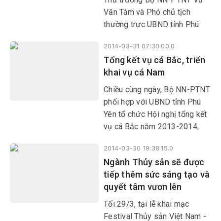
Văn Tám và Phó chủ tịch
thường trực UBND tỉnh Phú
Yên Lê Văn Trúc chủ trì Hội
2014-03-31 07:30:00.0
nghị sơ kết 3 năm thực hiện
Tổng kết vụ cá Bắc, triển
Chiến lược Phát triển thủy sản
khai vụ cá Nam
Việt Nam đến năm 2020
Chiều cùng ngày, Bộ NN-PTNT
phối hợp với UBND tỉnh Phú
Yên tổ chức Hội nghị tổng kết
vụ cá Bắc năm 2013-2014,
triển khai kế hoạch vụ cá Nam
2014-03-30 19:38:15.0
năm 2014 dưới sự chủ trì của
Ngành Thủy sản sẽ được
Thứ trưởng Bộ NN-PTNT Vũ
tiếp thêm sức sáng tạo và
Văn Tám và Phó chủ tịch
quyết tâm vươn lên
thường trực UBND tỉnh Lê Văn
Trúc.
Tối 29/3, tại lễ khai mạc
Festival Thủy sản Việt Nam -