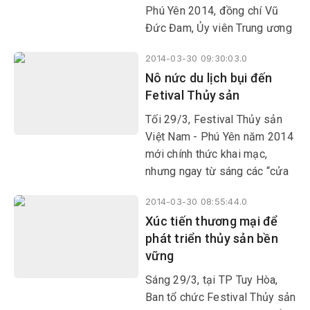
Phú Yên 2014, đồng chí Vũ
Đức Đam, Ủy viên Trung ương
Đảng, Phó Thủ tướng Chính
2014-03-30 09:30:03.0
phủ đã có bài phát biểu. Báo
Nô nức du lịch bụi đến
Phú Yên trân trọng giới thiệu
Fetival Thủy sản
cùng bạn đọc
Tối 29/3, Festival Thủy sản
Việt Nam - Phú Yên năm 2014
mới chính thức khai mạc,
nhưng ngay từ sáng các “cửa
ngõ” vào TP Tuy Hòa như
2014-03-30 08:55:44.0
đường Trần Hưng Đạo,
Xúc tiến thương mại để
Nguyễn Huệ, Lê Lợi... đã dập
phát triển thủy sản bền
dìu du khách các nơi đổ về
vững
đây để xem lễ hội.
Sáng 29/3, tại TP Tuy Hòa,
Ban tổ chức Festival Thủy sản