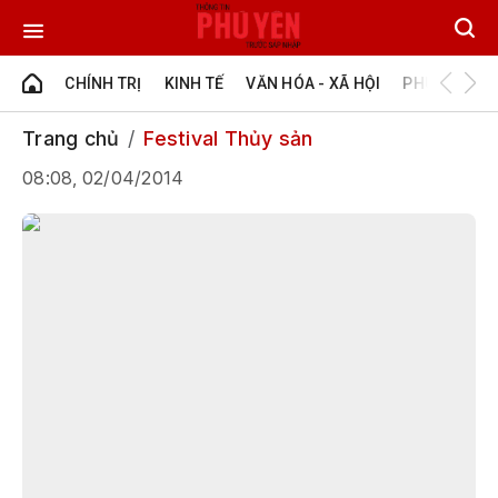
CHÍNH TRỊ
KINH TẾ
VĂN HÓA - XÃ HỘI
PHÚ YÊN - Đ
Trang chủ
Festival Thủy sản
08:08, 02/04/2014