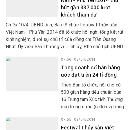
Nam - Phú Yên 2014 thu
hút gần 337.000 lượt
khách tham dự
Chiều 10/4, UBND tỉnh, Ban tổ chức Festival Thủy sản
Việt Nam - Phú Yên 2014 đã tổ chức hội nghị tổng kết rút
kinh nghiệm, dưới sự chủ trì của đồng chí Trần Quang
Nhất, Ủy viên Ban Thường vụ Tỉnh ủy, Phó chủ tịch UBND
tỉnh, Trưởng ban Tổ chức Festival.
07:56, 03/04/2014
Tổng doanh số bán hàng
ước đạt trên 24 tỉ đồng
Theo Ban tổ chức, hội chợ có
500 gian hàng tiêu chuẩn của
16 Trung tâm Xúc tiến Thương
mại trong nước (6 đơn vị trong
khu vực và 10 đơn vị các tỉnh,
07:55, 03/04/2014
thành phố khu vực duyên hải
Festival Thủy sản Việt
Nam Trung Bộ) và trên 200