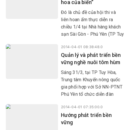
hoa của biển”
Đó là chủ đề của hội thi và
liên hoan ẩm thực diễn ra
chiều 1/4 tại Nhà hàng khách
sạn Sài Gòn - Phú Yên (TP Tuy
Hòa), một trong những hoạt
2014-04-01 08:38:48.0
động đặc sắc trong khuôn khổ
Quản lý và phát triển bền
Festival Thủy sản Việt Nam -
vững nghề nuôi tôm hùm
Phú Yên 2014.
Sáng 31/3, tại TP Tuy Hòa,
Trung tâm Khuyến nông quốc
gia phối hợp với Sở NN-PTNT
Phú Yên tổ chức diễn đàn
Khuyến nông @ nông nghiệp
2014-04-01 07:35:00.0
với chuyên đề Quản lý và phát
Hướng phát triển bền
triển bền vững nghề nuôi tôm
vững
hùm tại các tỉnh Duyên hải