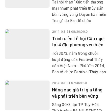
miền Trung.
Tại hội thảo “Xúc tiến thương
mại nhằm phát triển thủy sản
bền vững vùng Duyên hải miền
Trung” do Ban tổ chức
Festival Thủy sản Việt Nam -
2014-03-31 08:30:00.0
Phú Yên 2014 vừa tổ chức,
Trình diễn Lễ hội Cầu ngư
nhiều chuyên gia đã đưa ra
tại 4 địa phương ven biển
những giải pháp giúp ngành
Thủy sản trong khu vực phát
Tối 30/3, nằm trong chuỗi
triển bền vững, đem lại lợi ích
hoạt động của Festival Thủy
lâu dài cho đất nước và ngư
sản Việt Nam - Phú Yên 2014,
dân.
Ban tổ chức Festival Thủy sản
Việt Nam - Phú Yên tổ chức
2014-03-31 07:46:12.0
trình diễn Lễ hội Cầu ngư
Nâng cao giá trị gia tăng
nhằm tôn vinh nét đẹp văn
và phát triển bền vững
hóa truyền thống của cư dân
miền biển tại 4 địa phương
Sáng 30/3, tại TP Tuy Hòa,
ven biển trong tỉnh.
Thứ trưởng Bộ NN-PTNT Vũ