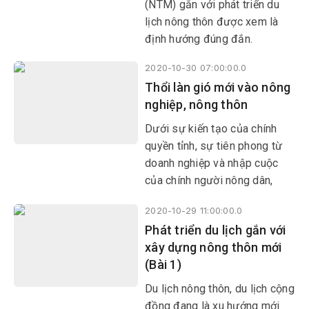
(NTM) gắn với phát triển du
lịch nông thôn được xem là
định hướng đúng đắn.
2020-10-30 07:00:00.0
Thổi làn gió mới vào nông
nghiệp, nông thôn
Dưới sự kiến tạo của chính
quyền tỉnh, sự tiên phong từ
doanh nghiệp và nhập cuộc
của chính người nông dân,
việc ứng dụng những thành
2020-10-29 11:00:00.0
quả khoa học và công nghệ
Phát triển du lịch gắn với
(KH-CN) vào lĩnh vực nông
xây dựng nông thôn mới
nghiệp trên địa bàn tỉnh những
(Bài 1)
năm qua đã đạt được nhiều
thành tựu quan trọng.
Du lịch nông thôn, du lịch cộng
đồng đang là xu hướng mới