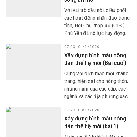
động
Với vai trò cầu nối, điều phối
các hoạt động nhân đạo trong
tỉnh, Hội Chữ thập đỏ (CTĐ)
Phú Yên đã nỗ lực huy động,
kết nối cộng đồng và các hội
07:00, 04/11/2020
quốc gia, tổ chức quốc tế triển
Xây dựng hình mẫu nông
khai nhiều chương trình an
dân thế hệ mới (Bài cuối)
sinh xã hội, hỗ trợ người
nghèo vươn lên tạo lập cuộc
Cùng với diện mạo mới khang
sống mới.
trang, hiện đại cho nông thôn,
những năm qua các cấp, các
ngành và các địa phương xác
định việc nâng cao đời sống
07:23, 03/11/2020
vật chất, tinh thần cho người
Xây dựng hình mẫu nông
nông dân là nhiệm vụ quan
dân thế hệ mới (bài 1)
trọng.
Nghị quyết 26/NQ-TW ngày