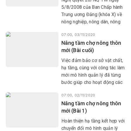
5/8/2008 của Ban Chấp hành
Trung ương Đảng (khóa X) về
nông nghiệp, nông dân, nông
thôn đã khẳng định: “Trong
07:00, 03/11/2020
mối quan hệ mật thiết giữa
Nâng tầm chợ nông thôn
nông nghiệp, nông dân và
mới (Bài cuối)
nông thôn, nông dân là chủ thể
của quá trình phát triển, xây
Việc đảm bảo cơ sở vật chất,
dựng nông thôn mới (NTM)”.
hạ tầng, cùng với công tác làm
mới mô hình quản lý đã từng
bước giúp cho hoạt động các
chợ truyền thống đi vào nền
07:00, 02/11/2020
nếp, phát huy hiệu quả và dần
Nâng tầm chợ nông thôn
tiến đến chợ nông thôn mới
mới (Bài 1)
(NTM) ngày càng văn minh,
hiện đại.
Hoàn thiện hạ tầng kết hợp với
chuyển đổi mô hình quản lý