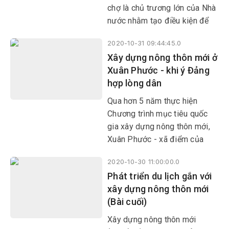
chợ là chủ trương lớn của Nhà
nước nhằm tạo điều kiện để
các chợ truyền thống từng
2020-10-31 09:44:45.0
bước văn minh thương mại,
Xây dựng nông thôn mới ở
phù hợp với xu thế phát triển
Xuân Phước - khi ý Đảng
hiện nay.
hợp lòng dân
Qua hơn 5 năm thực hiện
Chương trình mục tiêu quốc
gia xây dựng nông thôn mới,
Xuân Phước - xã điểm của
huyện Đồng Xuân về triển khai
2020-10-30 11:00:00.0
chương trình này đã có nhiều
Phát triển du lịch gắn với
đổi thay.
xây dựng nông thôn mới
(Bài cuối)
Xây dựng nông thôn mới