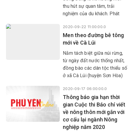
thu hút sự quan tâm, trải
nghiệm của du khách. Phát
triển du lịch nông thôn hiệu
2020-09-22 11:00:00.0
quả sẽ góp phần đạt được
Men theo đường bê tông
mục tiêu kép là phát triển du
mới về Cà Lúi
lịch trở thành ngành kinh tế
mũi nhọn và xây dựng nông
Nằm tách biệt giữa núi rừng,
thôn mới bền vững.
từ ngày đất nước thống nhất,
đồng bào các dân tộc thiểu số
ở xã Cà Lúi (huyện Sơn Hòa)
mong ước có được con đường
2020-09-17 06:00:00.0
để thuận tiện cho đi lại…
Thông báo gia hạn thời
gian Cuộc thi Báo chí viết
về nông thôn mới gắn với
cơ cấu lại ngành Nông
nghiệp năm 2020