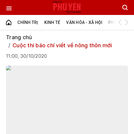
CHÍNH TRỊ
KINH TẾ
VĂN HÓA - XÃ HỘI
PHÚ YÊN - Đ
Trang chủ
Cuộc thi báo chí viết về nông thôn mới
11:00, 30/10/2020