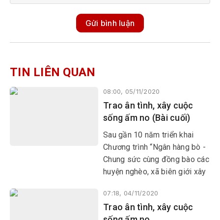
Gửi bình luận
TIN LIÊN QUAN
08:00, 05/11/2020
Trao ân tình, xây cuộc
sống ấm no (Bài cuối)
Sau gần 10 năm triển khai
Chương trình “Ngân hàng bò -
Chung sức cùng đồng bào các
huyện nghèo, xã biên giới xây
dựng nông thôn mới” (viết tắt
07:18, 04/11/2020
là Ngân hàng bò) do Trung
Trao ân tình, xây cuộc
ương Hội CTĐ Việt Nam phát
sống ấm no