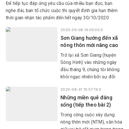
Để tiếp tục đáp ứng yêu cầu của nhiều bạn đọc, bạn
nghe đài, ban tổ chức cuộc thi quyết định gia hạn thêm
thời gian nhận tác phẩm đến hết ngày 30/10/2020
2020-09-08 14:00:00.0
Sơn Giang hướng đến xã
nông thôn mới nâng cao
Trở lại xã Sơn Giang (huyện
Sông Hinh) vào những ngày
đầu tháng 9, chúng tôi không
khỏi ngạc nhiên bởi sự đổi
thay của vùng đất này. Nhiều
2020-08-31 15:57:19.0
tuyến đường giao thông được
Những miền quê đáng
bê tông mở rộng; trường học,
sống (tiếp theo bài 2)
trạm y tế, nhà văn hóa, khu dân
cư đều khá khang trang.
Trong công cuộc xây dựng
nông thôn mới (NTM), văn hóa