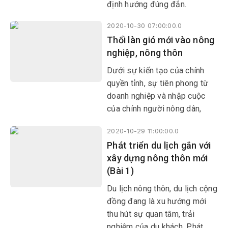
định hướng đúng đắn.
2020-10-30 07:00:00.0
Thổi làn gió mới vào nông
nghiệp, nông thôn
Dưới sự kiến tạo của chính
quyền tỉnh, sự tiên phong từ
doanh nghiệp và nhập cuộc
của chính người nông dân,
việc ứng dụng những thành
2020-10-29 11:00:00.0
quả khoa học và công nghệ
Phát triển du lịch gắn với
(KH-CN) vào lĩnh vực nông
xây dựng nông thôn mới
nghiệp trên địa bàn tỉnh những
(Bài 1)
năm qua đã đạt được nhiều
thành tựu quan trọng.
Du lịch nông thôn, du lịch cộng
đồng đang là xu hướng mới
thu hút sự quan tâm, trải
nghiệm của du khách. Phát