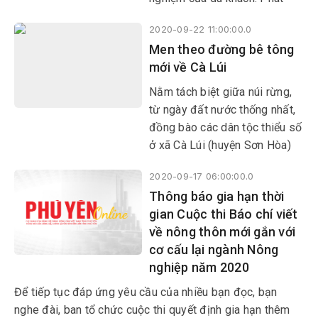
triển du lịch nông thôn hiệu
2020-09-22 11:00:00.0
quả sẽ góp phần đạt được
Men theo đường bê tông
mục tiêu kép là phát triển du
mới về Cà Lúi
lịch trở thành ngành kinh tế
mũi nhọn và xây dựng nông
Nằm tách biệt giữa núi rừng,
thôn mới bền vững.
từ ngày đất nước thống nhất,
đồng bào các dân tộc thiểu số
ở xã Cà Lúi (huyện Sơn Hòa)
mong ước có được con đường
2020-09-17 06:00:00.0
để thuận tiện cho đi lại…
Thông báo gia hạn thời
gian Cuộc thi Báo chí viết
về nông thôn mới gắn với
cơ cấu lại ngành Nông
nghiệp năm 2020
Để tiếp tục đáp ứng yêu cầu của nhiều bạn đọc, bạn
nghe đài, ban tổ chức cuộc thi quyết định gia hạn thêm