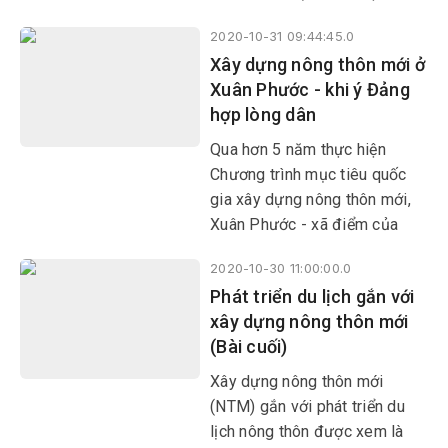
các chợ truyền thống từng
2020-10-31 09:44:45.0
bước văn minh thương mại,
Xây dựng nông thôn mới ở
phù hợp với xu thế phát triển
Xuân Phước - khi ý Đảng
hiện nay.
hợp lòng dân
Qua hơn 5 năm thực hiện
Chương trình mục tiêu quốc
gia xây dựng nông thôn mới,
Xuân Phước - xã điểm của
huyện Đồng Xuân về triển khai
2020-10-30 11:00:00.0
chương trình này đã có nhiều
Phát triển du lịch gắn với
đổi thay.
xây dựng nông thôn mới
(Bài cuối)
Xây dựng nông thôn mới
(NTM) gắn với phát triển du
lịch nông thôn được xem là