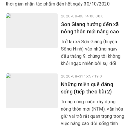
thời gian nhận tác phẩm đến hết ngày 30/10/2020
2020-09-08 14:00:00.0
Sơn Giang hướng đến xã
nông thôn mới nâng cao
Trở lại xã Sơn Giang (huyện
Sông Hinh) vào những ngày
đầu tháng 9, chúng tôi không
khỏi ngạc nhiên bởi sự đổi
thay của vùng đất này. Nhiều
2020-08-31 15:57:19.0
tuyến đường giao thông được
Những miền quê đáng
bê tông mở rộng; trường học,
sống (tiếp theo bài 2)
trạm y tế, nhà văn hóa, khu dân
cư đều khá khang trang.
Trong công cuộc xây dựng
nông thôn mới (NTM), văn hóa
giữ vai trò rất quan trọng trong
việc nâng cao đời sống tinh