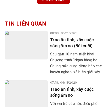
TIN LIÊN QUAN
08:00, 05/11/2020
Trao ân tình, xây cuộc
sống ấm no (Bài cuối)
Sau gần 10 năm triển khai
Chương trình “Ngân hàng bò -
Chung sức cùng đồng bào các
huyện nghèo, xã biên giới xây
dựng nông thôn mới” (viết tắt
07:18, 04/11/2020
là Ngân hàng bò) do Trung
Trao ân tình, xây cuộc
ương Hội CTĐ Việt Nam phát
sống ấm no
động
Với vai trò cầu nối, điều phối