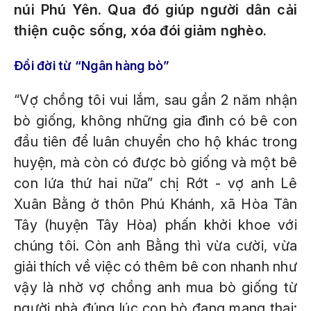
núi Phú Yên. Qua đó giúp người dân cải
thiện cuộc sống, xóa đói giảm nghèo.
Đổi đời từ “Ngân hàng bò”
“Vợ chồng tôi vui lắm, sau gần 2 năm nhận
bò giống, không những gia đình có bê con
đầu tiên để luân chuyển cho hộ khác trong
huyện, mà còn có được bò giống và một bê
con lứa thứ hai nữa” chị Rớt - vợ anh Lê
Xuân Bằng ở thôn Phú Khánh, xã Hòa Tân
Tây (huyện Tây Hòa) phấn khởi khoe với
chúng tôi. Còn anh Bằng thì vừa cười, vừa
giải thích về việc có thêm bê con nhanh như
vậy là nhờ vợ chồng anh mua bò giống từ
người nhà đúng lúc con bò đang mang thai: