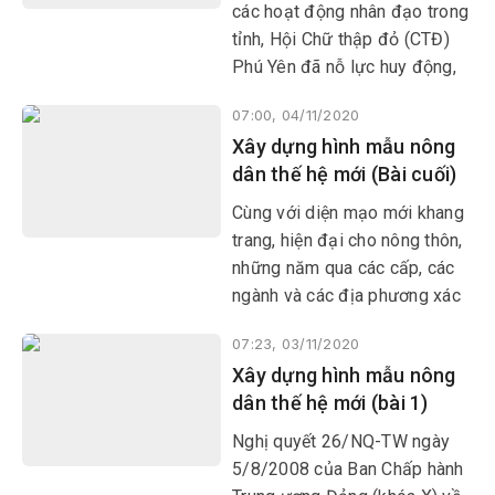
các hoạt động nhân đạo trong
tỉnh, Hội Chữ thập đỏ (CTĐ)
Phú Yên đã nỗ lực huy động,
kết nối cộng đồng và các hội
07:00, 04/11/2020
quốc gia, tổ chức quốc tế triển
Xây dựng hình mẫu nông
khai nhiều chương trình an
dân thế hệ mới (Bài cuối)
sinh xã hội, hỗ trợ người
nghèo vươn lên tạo lập cuộc
Cùng với diện mạo mới khang
sống mới.
trang, hiện đại cho nông thôn,
những năm qua các cấp, các
ngành và các địa phương xác
định việc nâng cao đời sống
07:23, 03/11/2020
vật chất, tinh thần cho người
Xây dựng hình mẫu nông
nông dân là nhiệm vụ quan
dân thế hệ mới (bài 1)
trọng.
Nghị quyết 26/NQ-TW ngày
5/8/2008 của Ban Chấp hành