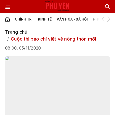
CHÍNH TRỊ
KINH TẾ
VĂN HÓA - XÃ HỘI
PHÚ YÊN - Đ
Trang chủ
Cuộc thi báo chí viết về nông thôn mới
08:00, 05/11/2020