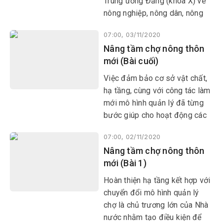
Trung ương Đảng (khóa X) về
nông nghiệp, nông dân, nông
thôn đã khẳng định: “Trong
07:00, 03/11/2020
mối quan hệ mật thiết giữa
Nâng tầm chợ nông thôn
nông nghiệp, nông dân và
mới (Bài cuối)
nông thôn, nông dân là chủ thể
của quá trình phát triển, xây
Việc đảm bảo cơ sở vật chất,
dựng nông thôn mới (NTM)”.
hạ tầng, cùng với công tác làm
mới mô hình quản lý đã từng
bước giúp cho hoạt động các
chợ truyền thống đi vào nền
07:00, 02/11/2020
nếp, phát huy hiệu quả và dần
Nâng tầm chợ nông thôn
tiến đến chợ nông thôn mới
mới (Bài 1)
(NTM) ngày càng văn minh,
hiện đại.
Hoàn thiện hạ tầng kết hợp với
chuyển đổi mô hình quản lý
chợ là chủ trương lớn của Nhà
nước nhằm tạo điều kiện để