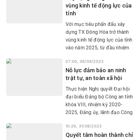
vùng kinh tế động lực của
tỉnh
Với mục tiêu phấn đấu xây
dựng TX Đông Hòa trở thành
vùng kinh tế động lực của tỉnh
vào năm 2025, từ đầu nhiệm
kỳ 2020-2025 đến nay, cấp
07:00, 06/09/2023
ủy, chính quyền các cấp trên
Nỗ lực đảm bảo an ninh
địa bàn thị xã đã tập trung
trật tự, an toàn xã hội
lãnh đạo, chỉ đạo, triển khai
nhiều biện pháp đồng bộ, hiệu
Thực hiện Nghị quyết Đại hội
quả
đại biểu Đảng bộ Công an tỉnh
khóa VIII, nhiệm kỳ 2020-
2025, Đảng ủy, lãnh đạo Công
an tỉnh đã tập trung lãnh đạo,
10:29, 31/08/2023
chỉ đạo toàn Đảng bộ, lực
Quyết tâm hoàn thành chỉ
lượng Công an Phú Yên nỗ lực