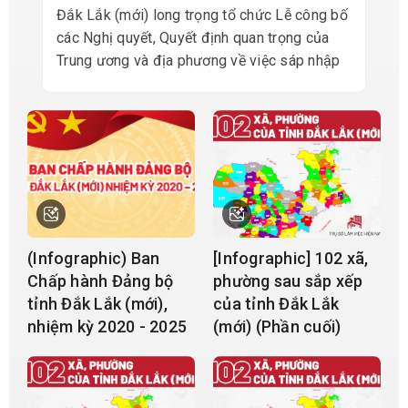
Đắk Lắk (mới) long trọng tổ chức Lễ công bố
các Nghị quyết, Quyết định quan trọng của
Trung ương và địa phương về việc sáp nhập
đơn vị hành chính cấp tỉnh, cấp xã; kết thúc
hoạt động đơn vị hành chính cấp huyện; đồng
thời thành lập tổ chức đảng, chính quyền và
Mặt trận Tổ quốc tại các đơn vị mới.
(Infographic) Ban
[Infographic] 102 xã,
Chấp hành Đảng bộ
phường sau sắp xếp
tỉnh Đắk Lắk (mới),
của tỉnh Đắk Lắk
nhiệm kỳ 2020 - 2025
(mới) (Phần cuối)