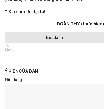
* Xin cảm ơn đại tá!
ĐOÀN THY
(thực hiện)
Bút danh
Từ
khóa:
Ý KIẾN CỦA BẠN
Nội dung