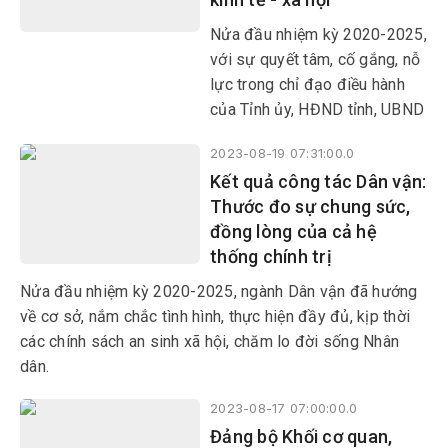
vực.
Nửa đầu nhiệm kỳ 2020-2025,
với sự quyết tâm, cố gắng, nỗ
lực trong chỉ đạo điều hành
của Tỉnh ủy, HĐND tỉnh, UBND
tỉnh, sự vào cuộc của các cấp,
2023-08-19 07:31:00.0
ngành, địa phương, cộng đồng
Kết quả công tác Dân vận:
doanh nghiệp và Nhân dân
Thước đo sự chung sức,
toàn tỉnh, tình hình kinh tế - xã
đồng lòng của cả hệ
hội, quốc phòng - an ninh trên
thống chính trị
địa bàn tỉnh đạt được một số
kết quả tích cực
Nửa đầu nhiệm kỳ 2020-2025, ngành Dân vận đã hướng
về cơ sở, nắm chắc tình hình, thực hiện đầy đủ, kịp thời
các chính sách an sinh xã hội, chăm lo đời sống Nhân
dân.
2023-08-17 07:00:00.0
Đảng bộ Khối cơ quan,