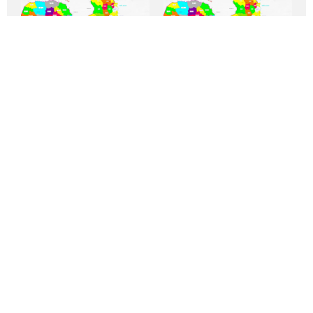
[Infographic] 102 xã,
[Infographic] 102 xã,
phường sau sắp xếp
phường của tỉnh Đắk
của tỉnh Đắk Lắk
Lắk (mới) (Phần 3)
(mới) (Phần 4)
Xem thêm
Thông tin quảng cáo
Đặt báo