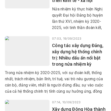
triển kinh tế - xã hội
Nửa nhiệm kỳ thực hiện Nghị
quyết Đại hội Đảng bộ huyện
lần thứ XVI, nhiệm kỳ 2020-
2025, với tinh thần đoàn kết,
quyết tâm cao, Đảng bộ, chính
07:03, 19/09/2023
quyền và Nhân dân huyện Phú
Công tác xây dựng Đảng,
Hòa đã vượt qua nhiều khó
xây dựng hệ thống chính
khăn, thách thức, đạt được kết
trị: Nhiều dấu ấn nổi bật
quả khá toàn diện trên các lĩnh
trong nửa nhiệm kỳ
vực
Trong nửa nhiệm kỳ 2020-2025, với sự đoàn kết, thống
nhất, trách nhiệm, bản lĩnh, trí tuệ, vai trò nêu gương của
cán bộ, đảng viên, nhất là người đứng đầu; sự vào cuộc
của cả hệ thống chính trị tỉnh cùng sự hưởng ứng, đồng
thuận của Nhân dân, Đảng bộ tỉnh đã thực hiện công tác
07:14, 10/09/2023
xây dựng Đảng
Xây dựng Đông Hòa thành