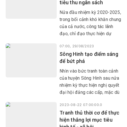
tiêu thu ngân sách
phấn đấu, khắc phục khó
khăn, hoàn thành xuất sắc
Nửa đầu nhiệm kỳ 2020-2025,
nhiệm vụ
trong bối cảnh khó khăn chung
của cả nước, công tác lãnh
đạo, chỉ đạo thực hiện dự
toán thu ngân sách nhà nước
07:00, 29/08/2023
(NSNN) của ngành Thuế Phú
Sông Hinh tạo điểm sáng
Yên gặp không ít khó khăn.
để bứt phá
Nhìn vào bức tranh toàn cảnh
của huyện Sông Hinh sau nửa
nhiệm kỳ thực hiện nghị quyết
đại hội đảng các cấp, mặc dù
còn những khó khăn, hạn chế
2023-08-22 07:00:00.0
nhưng đã nổi lên những gam
Tranh thủ thời cơ để thực
màu tươi sáng với nhiều kết
hiện thắng lợi mục tiêu
quả quan trọng trên các lĩnh
kinh tế - xã hội