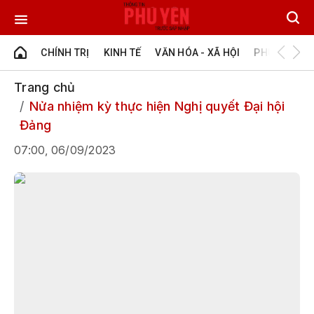
CHÍNH TRỊ
KINH TẾ
VĂN HÓA - XÃ HỘI
PHÚ YÊN - Đ
Trang chủ
Nửa nhiệm kỳ thực hiện Nghị quyết Đại hội
Đảng
07:00, 06/09/2023