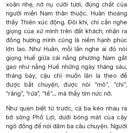
xoăn nhẹ, nở nụ cười tươi, đúng chất của
người miền Nam thân thuộc. Huân thoáng
thấy Thiên xúc động. Đôi khi, chỉ cần nghe
giọng của xứ mình trên đất khách, nhận ra
đồng hương mình cũng là niềm hạnh phúc
lớn lao. Như Huân, mỗi lần nghe ai đó nói
giọng Huế giữa cái nắng phương Nam gắt
gao như nắng Huế những ngày tháng sáu,
tháng bảy, cậu chỉ muốn lân la theo để
được bắt chuyện, được nói “mô”, “chi”,
“răng”, “rứa”, “tề”... mà thấy tim nức nở.
Như quen biết từ trước, cả ba kéo nhau ra
bờ sông Phổ Lợi, dưới bóng mát của cây
ngô đồng để nói dăm ba câu chuyện. Người