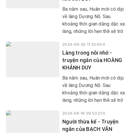
Ba năm sau, Huân mới có dịp
về làng Dương Nỗ. Sau
khoảng thời gian dằng dặc xa
làng, những lời hẹn thề sẽ trở
về làng trong một ngày không
2024-06-30 11:32:40.0
xa tưởng chừng đã quên lãng.
Làng trong nỗi nhớ -
truyện ngắn của HOÀNG
KHÁNH DUY
Ba năm sau, Huân mới có dịp
về làng Dương Nỗ. Sau
khoảng thời gian dằng dặc xa
làng, những lời hẹn thề sẽ trở
về làng trong một ngày không
2024-06-16 09:53:21.0
xa tưởng chừng đã quên lãng.
Người thừa kế - Truyện
ngắn của BẠCH VÂN