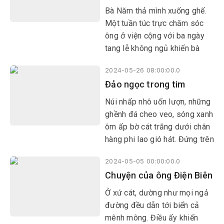
Bà Năm thả mình xuống ghế.
Một tuần túc trực chăm sóc
ông ở viện cộng với ba ngày
tang lễ không ngủ khiến bà
mệt rã rời. Vết thương cũ tái
2024-05-26 08:00:00.0
phát, tinh thần xuống dốc
Đảo ngọc trong tim
khiến bà xanh xao, gầy gò
Núi nhấp nhô uốn lượn, những
ghềnh đá cheo veo, sóng xanh
ôm ấp bờ cát trắng dưới chân
hàng phi lao gió hát. Đứng trên
boong tàu, tôi đã thấy đảo xa
2024-05-05 00:00:00.0
hiện ra như một “viên ngọc
Chuyện của ông Điện Biên
xanh” giữa biển trời đông nam
của đất nước.
Ở xứ cát, dường như mọi ngả
đường đều dẫn tới biển cả
mênh mông. Điều ấy khiến