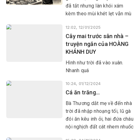
đã tắt nhưng làn khói xám
kèm theo mùi khét lẹt vẫn mù
mịt. Người giao hàng lớn tiếng
12:02, 12/01/2025
hỏi phải nhà Ngọc đây không?
Cây mai trước sân nhà –
truyện ngắn của HOÀNG
KHÁNH DUY
Hình như trời đã vào xuân.
Nhanh quá
10:24, 01/12/2024
Cá ăn trăng…
Bà Thương dắt mẹ về đến nhà
trời đã nhập nhoạng tối, lũ gà
đói ăn kêu inh ỏi, hai đứa cháu
nội nghịch đất cát nhem nhuốc
hết chân tay mặt mũi. Mệt thở