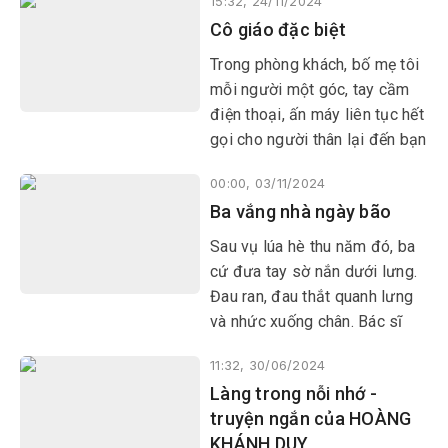
15:32, 24/11/2024
không nổi nhưng bà chẳng có
Cô giáo đặc biệt
thời gian
Trong phòng khách, bố mẹ tôi
mỗi người một góc, tay cầm
điện thoại, ấn máy liên tục hết
gọi cho người thân lại đến bạn
bè kèm lời dặn dò: “8 giờ tối
00:00, 03/11/2024
nay, bác nhớ mở tivi xem
Ba vắng nhà ngày bão
chương trình
Sau vụ lúa hè thu năm đó, ba
cứ đưa tay sờ nắn dưới lưng.
Đau ran, đau thắt quanh lưng
và nhức xuống chân. Bác sĩ
khám và kết luận thoát vị đĩa
11:32, 30/06/2024
đệm dạng nặng. Mang cả túi
Làng trong nỗi nhớ -
thuốc về
truyện ngắn của HOÀNG
KHÁNH DUY