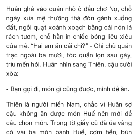
Huân ghé vào quán nhỏ ở đầu chợ Nọ, chỗ
ngày xưa mệ thường thả đòn gánh xuống
đất, ngồi quạt xoành xoạch bằng cái nón lá
rách tươm, chỗ hằn in chiếc bóng liêu xiêu
của mệ. “Hai em ăn cái chi?” - Chị chủ quán
trạc ngoài ba mươi, tóc quấn lọn sau gáy,
trìu mến hỏi. Huân nhìn sang Thiên, cậu cười
xòa:
- Bạn gọi đi, món gì cũng được, mình dễ ăn.
Thiên là người miền Nam, chắc vì Huân sợ
cậu không ăn được món Huế nên mới để
cậu chọn món. Trong tờ giấy cũ đã úa vàng
có vài ba món bánh Huế, cơm hến, bún