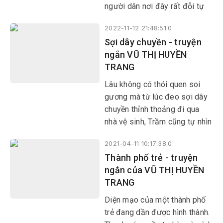
người dân nơi đây rất đỗi tự
hào và lấy làm hãnh diện.
2022-11-12 21:48:51.0
Sợi dây chuyền - truyện
ngắn VŨ THỊ HUYỀN
TRANG
Lâu không có thói quen soi
gương mà từ lúc đeo sợi dây
chuyền thỉnh thoảng đi qua
nhà vệ sinh, Trầm cũng tự nhìn
mình trong gương tủm tỉm
2021-04-11 10:17:38.0
cười.
Thành phố trẻ - truyện
ngắn của VŨ THỊ HUYỀN
TRANG
Diện mạo của một thành phố
trẻ đang dần được hình thành.