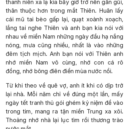
thanh niên xa lạ kia bấy giờ trở nên gần gũi,
thân thuộc hơn trong mắt Thiên. Huân lấy
cái mũ tai bèo gấp lại, quạt xoành xoạch,
lắng tai nghe Thiên và anh bạn kia nói với
nhau về miền Nam những ngày đầu hạ nắng
nóng, mưa cũng nhiều, nhất là vào những
đêm tịch mịch. Anh bạn nói với Thiên anh
nhớ miền Nam vô cùng, nhớ con cá rô
đồng, nhớ bông điên điển mùa nước nổi.
Từ khi theo về quê vợ, anh ít khi có dịp trở
lại nhà. Mỗi năm chỉ về đúng một lần, mấy
ngày tết tranh thủ gói ghém kỷ niệm để vào
trong tim, mang ra tận miền Trung xa xôi.
Thoảng nhớ nhà lại lục tìm rồi thương trào
nước mắt.