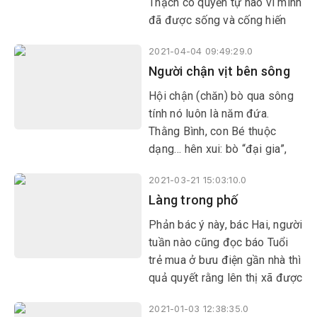
Thạch có quyền tự hào vì mình
đã được sống và cống hiến
những tháng năm tuổi trẻ đầy
2021-04-04 09:49:29.0
nhiệt huyết cho mảnh đất này…
Người chận vịt bên sông
Hội chận (chăn) bò qua sông
tính nó luôn là năm đứa.
Thằng Bình, con Bé thuộc
dạng… hên xui: bò “đại gia”,
thích thì chận, không thích cứ
2021-03-21 15:03:10.0
nhốt chuồng nấu cháo cho ăn.
Làng trong phố
Sướng ghê, con Linh lầm bầm.
Phản bác ý này, bác Hai, người
tuần nào cũng đọc báo Tuổi
trẻ mua ở bưu điện gần nhà thì
quả quyết rằng lên thị xã được
nhiều cái lắm, trước mắt thì
2021-01-03 12:38:35.0
nước sạch sẽ về, đường sá sẽ