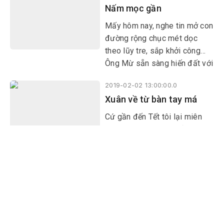
Nấm mọc gần
đẹp hơn và rồi đất đai cũng
lên giá, làm ăn cũng dễ hơn…
Mấy hôm nay, nghe tin mở con
đường rộng chục mét dọc
theo lũy tre, sắp khởi công…
Ông Mừ sẵn sàng hiến đất với
tre nhưng ông lại tiếc cái
2019-02-02 13:00:00.0
phang nấm, ông bảo: Tốn bao
Xuân về từ bàn tay má
nhiêu đất cũng được, miễn có
đường sá rộng rãi đi cho
Cứ gần đến Tết tôi lại miên
sướng
man nhớ những cái Tết ngày
cũ. Chao ôi cái thuở con nít
đầu trần chân đất ngày ấy,
tầm 20 tháng Chạp trở đi lại
2017-07-09 12:53:59.0
nhộn nhạo bấm đốt ngón tay
Biệt thự rắn
mong Tết từng ngày.
Đặt ly nước trà xuống bàn, bật
laptop, tôi vừa gõ được ba