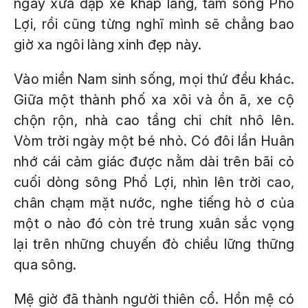
ngày xưa đạp xe khắp làng, tắm sông Phổ
Lợi, rồi cũng từng nghĩ mình sẽ chẳng bao
giờ xa ngôi làng xinh đẹp này.
Vào miền Nam sinh sống, mọi thứ đều khác.
Giữa một thành phố xa xôi và ồn ã, xe cộ
chộn rộn, nhà cao tầng chi chít nhô lên.
Vòm trời ngày một bé nhỏ. Có đôi lần Huân
nhớ cái cảm giác được nằm dài trên bãi cỏ
cuối dòng sông Phổ Lợi, nhìn lên trời cao,
chân chạm mặt nước, nghe tiếng hò ơ của
một o nào đó còn trẻ trung xuân sắc vọng
lại trên những chuyến đò chiều lững thững
qua sông.
Mệ giờ đã thành người thiên cổ. Hồn mệ có