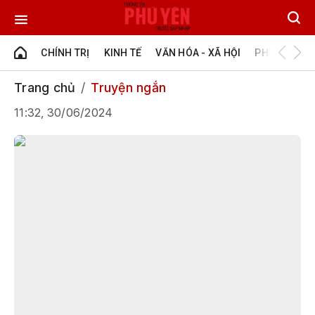
CHÍNH TRỊ
KINH TẾ
VĂN HÓA - XÃ HỘI
PHÚ YÊN - Đ
Trang chủ
Truyện ngắn
11:32, 30/06/2024