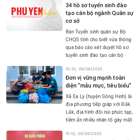
34 hồ sơ tuyển sinh đào
tạo cán bộ ngành Quân sự
cơ sở
Ban Tuyển sinh quân sự Bộ
CHQS tỉnh cho biết vừa thông
qua báo cáo xét duyệt hồ sơ
tuyển sinh đào tạo cán bộ
ngành Quân sự cơ sở năm
10:35, 06/06/2025
2025.
Đơn vị vững mạnh toàn
diện “mẫu mực, tiêu biểu”
Xã Ea Ly (huyện Sông Hinh) là
địa phương tiếp giáp với Đắk
Lắk, địa hình đồi núi phức tạp,
tiềm ẩn nhiều nhân tố gây mất
ANTT, nhất là tội phạm về ma
15:12, 05/06/2025
túy, trộm cắp, cướp giật tài