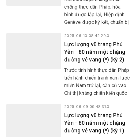
vang của Nhân dân và LLVT
chống thực dân Pháp, hòa
Phú Yên. Từ đó, ngày 12/6
bình được lập lại, Hiệp định
hằng năm trở thành Ngày
Genève được ký kết, chuẩn bị
truyền thống của LLVT tỉnh
tổng tuyển cử thống nhất đất
nhà.
2025-06-10 08:42:29.0
nước. Song đế quốc Mỹ với
Lực lượng vũ trang Phú
sự câu kết của thực dân Pháp
Yên - 80 năm một chặng
đã ngang nhiên phá hoại hiệp
đường vẻ vang (*) (kỳ 2)
định này, thực hiện âm mưu
biến miền Nam Việt Nam thành
Trước tình hình thực dân Pháp
thuộc địa kiểu mới, “tiền đồn
tiến hành chiến tranh xâm lược
chống cộng” ở Đông Nam
miền Nam trở lại, căn cứ vào
châu Á.
Chỉ thị kháng chiến kiến quốc
của Trung ương Đảng, Xứ ủy
2025-06-09 09:48:31.0
và UBND cách mạng lâm thời
​​​​​​​Lực lượng vũ trang Phú
Trung Bộ đã đề ra chủ trương:
Yên - 80 năm một chặng
“Tích cực đánh tiêu hao ngăn
đường vẻ vang (*) (kỳ 1)
chặn địch từng bước, bảo tồn