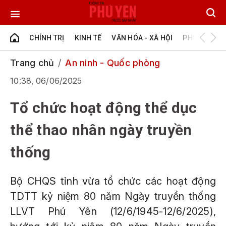
CHÍNH TRỊ
KINH TẾ
VĂN HÓA - XÃ HỘI
PHÚ YÊN - Đ
Trang chủ
An ninh - Quốc phòng
10:38, 06/06/2025
Tổ chức hoạt động thể dục
thể thao nhân ngày truyền
thống
Bộ CHQS tỉnh vừa tổ chức các hoạt động
TDTT kỷ niệm 80 năm Ngày truyền thống
LLVT Phú Yên (12/6/1945-12/6/2025),