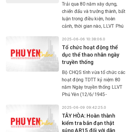
lực lượng ta, cố giữ cho được
Trải qua 80 năm xây dựng,
một vùng tự do để làm căn cứ
chiến đấu và trưởng thành, bất
kháng chiến lâu dài”…
luận trong điều kiện, hoàn
cảnh, thời gian nào, LLVT Phú
Yên luôn tự khẳng định vai trò
2025-06-06 10:38:06.0
xung kích, góp phần xứng
Tổ chức hoạt động thể
đáng vào sự nghiệp đấu tranh,
dục thể thao nhân ngày
xây dựng và bảo vệ Tổ quốc
truyền thống
trên quê hương thân yêu, góp
phần tô thắm truyền thống lịch
Bộ CHQS tỉnh vừa tổ chức các
sử vẻ vang của quân đội ta:
hoạt động TDTT kỷ niệm 80
Trung với nước, hiếu với dân,
năm Ngày truyền thống LLVT
sẵn sàng chiến đấu hy sinh vì
Phú Yên (12/6/1945-
độc lập tự do của Tổ quốc;
12/6/2025), hướng tới kỷ
nhiệm vụ nào cũng hoàn thành,
2025-06-09 09:42:25.0
niệm 80 năm Ngày truyền
khó khăn nào cũng vượt qua,
TÂY HÒA: Hoàn thành
thống LLVT Quân khu 5
kẻ thù nào cũng đánh thắng.
kiểm tra bắn đạn thật
(16/10/1945-16/10/2025).
súng AR15 đối với dân