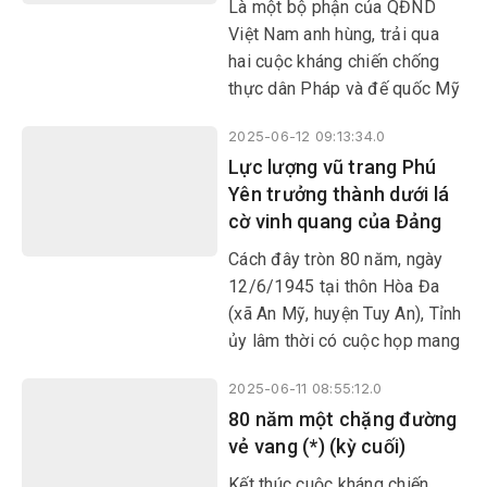
Là một bộ phận của QĐND
Việt Nam anh hùng, trải qua
hai cuộc kháng chiến chống
thực dân Pháp và đế quốc Mỹ
xâm lược, LLVT Phú Yên
2025-06-12 09:13:34.0
không ngừng phát triển, ngày
Lực lượng vũ trang Phú
càng lớn mạnh và trưởng
Yên trưởng thành dưới lá
thành.
cờ vinh quang của Đảng
Cách đây tròn 80 năm, ngày
12/6/1945 tại thôn Hòa Đa
(xã An Mỹ, huyện Tuy An), Tỉnh
ủy lâm thời có cuộc họp mang
ý nghĩa lịch sử để chuẩn bị
2025-06-11 08:55:12.0
cho tổng khởi nghĩa giành
​​​​​​​80 năm một chặng đường
chính quyền và thống nhất tổ
vẻ vang (*) (kỳ cuối)
chức lãnh đạo LLVT tỉnh; mở
ra một trang sử hào hùng, vẻ
Kết thúc cuộc kháng chiến