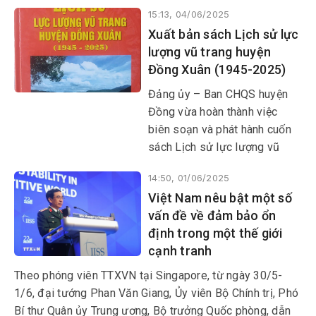
thủ khu vực (PTKH) trên địa
15:13, 04/06/2025
bàn tỉnh.
Xuất bản sách Lịch sử lực
lượng vũ trang huyện
Đồng Xuân (1945-2025)
Đảng ủy – Ban CHQS huyện
Đồng vừa hoàn thành việc
biên soạn và phát hành cuốn
sách Lịch sử lực lượng vũ
trang huyện Đồng Xuân (1945-
14:50, 01/06/2025
2025). Công trình do ThS
Việt Nam nêu bật một số
Nguyễn Hoài Sơn làm chủ
vấn đề về đảm bảo ổn
biên; đại tá- TS Nguyễn Văn
định trong một thế giới
Quang đồng chủ biên cùng
cạnh tranh
nhiều cộng sự thực hiện.
Theo phóng viên TTXVN tại Singapore, từ ngày 30/5-
1/6, đại tướng Phan Văn Giang, Ủy viên Bộ Chính trị, Phó
Bí thư Quân ủy Trung ương, Bộ trưởng Quốc phòng, dẫn