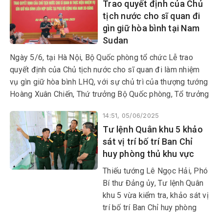
Trao quyết định của Chủ
sản… trực tiếp tác động đến
tịch nước cho sĩ quan đi
nhiệm vụ quốc phòng, quân sự
gìn giữ hòa bình tại Nam
địa phương. Tuy nhiên, với sự
Sudan
nỗ lực vượt bậc, nhiệm vụ
quốc phòng, quân sự địa
Ngày 5/6, tại Hà Nội, Bộ Quốc phòng tổ chức Lễ trao
phương của xã miền núi có
quyết định của Chủ tịch nước cho sĩ quan đi làm nhiệm
hơn 59% đồng bào DTTS này
vụ gìn giữ hòa bình LHQ, với sự chủ trì của thượng tướng
đạt được nhiều kết quả tích
Hoàng Xuân Chiến, Thứ trưởng Bộ Quốc phòng, Tổ trưởng
cực.
Tổ Công tác liên ngành, Trưởng ban Chỉ đạo Bộ Quốc
14:51, 05/06/2025
phòng về tham gia hoạt động gìn giữ hòa bình LHQ.
Tư lệnh Quân khu 5 khảo
sát vị trí bố trí Ban Chỉ
huy phòng thủ khu vực
Thiếu tướng Lê Ngọc Hải, Phó
Bí thư Đảng ủy, Tư lệnh Quân
khu 5 vừa kiểm tra, khảo sát vị
trí bố trí Ban Chỉ huy phòng