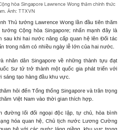
 Cộng hòa Singapore Lawrence Wong thăm chính thức
am. Ảnh: TTXVN
nh Thủ tướng Lawrence Wong lần đầu tiên thăm
ủ tướng Cộng hòa Singapore; nhấn mạnh đây là
n sau khi hai nước nâng cấp quan hệ lên Đối tác
ấn trong năm có nhiều ngày lễ lớn của hai nước.
à nhân dân Singapore về những thành tựu đạt
c Sư tử trở thành một quốc gia phát triển với
ới sáng tạo hàng đầu khu vực.
thăm hỏi đến Tổng thống Singapore và trân trọng
hăm Việt Nam vào thời gian thích hợp.
n đường lối đối ngoại độc lập, tự chủ, hòa bình
 dạng hóa quan hệ, Chủ tịch nước Lương Cường
quan hệ với các nước láng giềng, khu vực trong