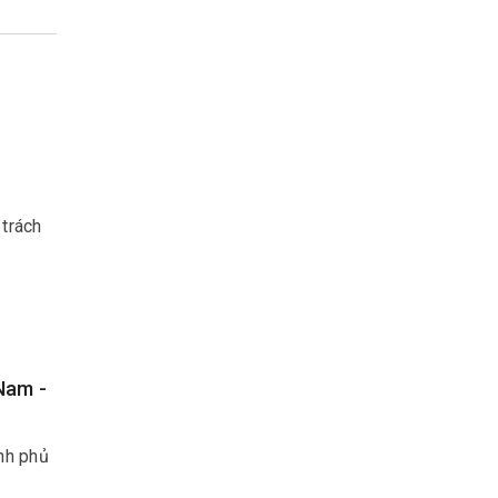
 trách
Nam -
ính phủ