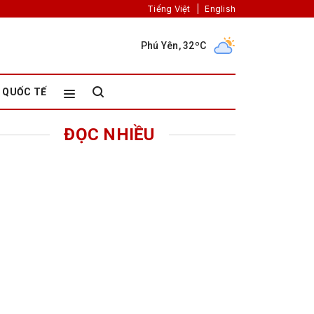
Tiếng Việt
|
English
Phú Yên, 32ºC
QUỐC TẾ
ĐỌC NHIỀU