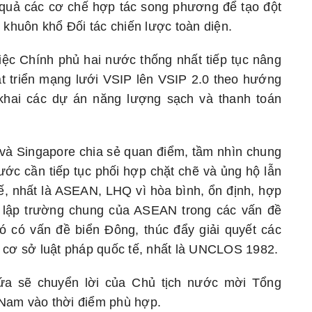
u quả các cơ chế hợp tác song phương để tạo đột
 khuôn khổ Đối tác chiến lược toàn diện.
ệc Chính phủ hai nước thống nhất tiếp tục nâng
át triển mạng lưới VSIP lên VSIP 2.0 theo hướng
 khai các dự án năng lượng sạch và thanh toán
 và Singapore chia sẻ quan điểm, tầm nhìn chung
nước cần tiếp tục phối hợp chặt chẽ và ủng hộ lẫn
ế, nhất là ASEAN, LHQ vì hòa bình, ổn định, hợp
và lập trường chung của ASEAN trong các vấn đề
ó có vấn đề biển Đông, thúc đẩy giải quyết các
n cơ sở luật pháp quốc tế, nhất là UNCLOS 1982.
ứa sẽ chuyển lời của Chủ tịch nước mời Tổng
 Nam vào thời điểm phù hợp.