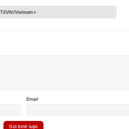
TTXVN/Vietnam+
Email
Gửi bình luận