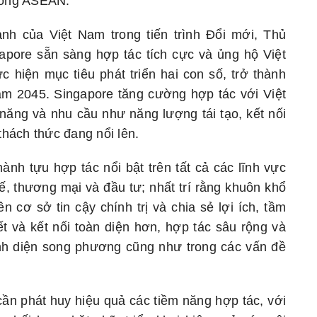
trong ASEAN.
h của Việt Nam trong tiến trình Đổi mới, Thủ
pore sẵn sàng hợp tác tích cực và ủng hộ Việt
ực hiện mục tiêu phát triển hai con số, trở thành
ăm 2045. Singapore tăng cường hợp tác với Việt
năng và nhu cầu như năng lượng tái tạo, kết nối
thách thức đang nổi lên.
nh tựu hợp tác nổi bật trên tất cả các lĩnh vực
h tế, thương mại và đầu tư; nhất trí rằng khuôn khổ
n cơ sở tin cậy chính trị và chia sẻ lợi ích, tầm
ết và kết nối toàn diện hơn, hợp tác sâu rộng và
ình diện song phương cũng như trong các vấn đề
cần phát huy hiệu quả các tiềm năng hợp tác, với