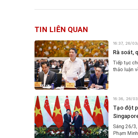
TIN LIÊN QUAN
16:37, 26/0
Rà soát, 
Tiếp tục ch
thảo luận v
16:36, 26/0
Tạo đột p
Singapor
Sáng 26/3, 
Phạm Minh 