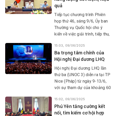
quả
Tiếp tục chương trình Phiên
họp thứ 46, sáng 9/6, Ủy ban
Thường vụ Quốc hội cho ý
kiến về việc giải trình, tiếp thu,
chỉnh lý dự thảo Luật sửa đổi,
15:03, 09/06/2025
bổ sung một số điều của Luật
Ba trọng tâm chính của
Sử dụng năng lượng tiết kiệm
Hội nghị Đại dương LHQ
và hiệu quả.
Hội nghị Đại dương LHQ lần
thứ ba (UNOC 3) diễn ra tại TP
Nice (Pháp) từ ngày 9-13/6,
với sự tham dự của khoảng 60
nguyên thủ quốc gia và người
15:02, 09/06/2025
đứng đầu chính phủ, cùng
Phú Yên tăng cường kết
hàng nghìn đại biểu đến từ
nối, tìm kiếm cơ hội hợp
các tổ chức tài chính quốc tế,