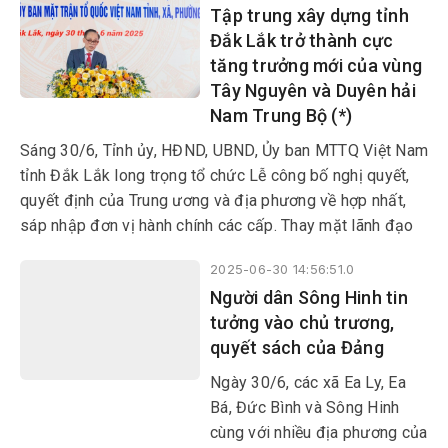
Tập trung xây dựng tỉnh
xúc động, đánh dấu một bước
Đắk Lắk trở thành cực
ngoặt lớn trong tiến trình phát
tăng trưởng mới của vùng
triển của địa phương.
Tây Nguyên và Duyên hải
Nam Trung Bộ (*)
Sáng 30/6, Tỉnh ủy, HĐND, UBND, Ủy ban MTTQ Việt Nam
tỉnh Đắk Lắk long trọng tổ chức Lễ công bố nghị quyết,
quyết định của Trung ương và địa phương về hợp nhất,
sáp nhập đơn vị hành chính các cấp. Thay mặt lãnh đạo
Đảng và Nhà nước, Bí thư Trung ương Đảng, Chánh Văn
2025-06-30 14:56:51.0
phòng Trung ương Đảng Lê Hoài Trung đã về dự và phát
Người dân Sông Hinh tin
biểu chỉ đạo.
tưởng vào chủ trương,
quyết sách của Đảng
Ngày 30/6, các xã Ea Ly, Ea
Bá, Đức Bình và Sông Hinh
cùng với nhiều địa phương của