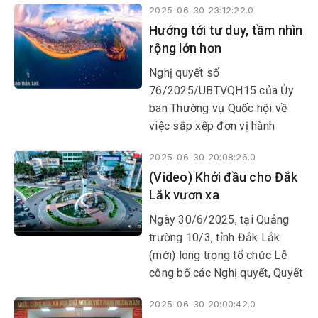
2025-06-30 23:12:22.0
đã tham dự Diễn đàn Kinh tế và Tài chính xanh tại Công
Hướng tới tư duy, tầm nhìn
quốc Monaco.
rộng lớn hơn
Nghị quyết số
76/2025/UBTVQH15 của Ủy
ban Thường vụ Quốc hội về
việc sắp xếp đơn vị hành
chính năm 2025 là một minh
2025-06-30 20:08:26.0
chứng rõ nét cho tầm nhìn xa
(Video) Khởi đầu cho Đắk
và quyết tâm đổi mới mạnh
Lắk vươn xa
mẽ của Đảng và Nhà nước.
Ngày 30/6/2025, tại Quảng
trường 10/3, tỉnh Đắk Lắk
(mới) long trọng tổ chức Lễ
công bố các Nghị quyết, Quyết
định quan trọng của Trung
2025-06-30 20:00:42.0
ương và địa phương về việc