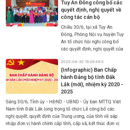
Tuy An Đông công bố các
sáp nhập đơn vị hành chính
quyết định, nghị quyết về
cấp tỉnh, cấp xã; kết thúc hoạt
công tác cán bộ
động đơn vị hành chính cấp
huyện; đồng thời thành lập tổ
Chiều 30/6, tại xã Tuy An
chức đảng, chính quyền và
Đông, Phòng Nội vụ huyện Tuy
Mặt trận Tổ quốc tại các đơn
An tổ chức hội nghị công bố
vị mới.
các quyết định, nghị quyết của
Tỉnh ủy, HĐND tỉnh về công
2025-06-30 19:09:49.0
tác cán bộ ở địa phương này.
(Infographic) Ban Chấp
hành Đảng bộ tỉnh Đắk
Lắk (mới), nhiệm kỳ 2020 -
2025
Sáng 30/6, Tỉnh ủy - HĐND - UBND - Ủy ban MTTQ Việt
Nam tỉnh Đắk Lắk long trọng tổ chức Lễ công bố các
nghị quyết, quyết định của Trung ương, của tỉnh về sáp
nhập đơn vị hành chính cấp tỉnh, cấp xã, kết thúc đơn vị