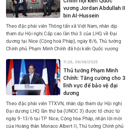
Chính hội kiến Quốc
vương Jordan Abdullah II
bin Al-Hussein
Theo đặc phái viên Thông tấn xã Việt Nam, nhân dịp
tham dự Hội nghị Cấp cao lần thứ 3 của LHQ về Đại
dương tại Nice (Cộng hoà Pháp), ngày 8/6, Thủ tướng
Chính phủ Phạm Minh Chính đã hội kiến Quốc vương
Jordan Abdullah II bin Al-Hussein.
11:26, 09/06/2025
Thủ tướng Phạm Minh
Chính: Tăng cường cho 3
lĩnh vực để bảo vệ đại
dương
Theo đặc phái viên TTXVN, nhân dịp tham dự Hội nghị
Đại dương LHQ lần thứ ba (UNOC 3) được tổ chức từ
ngày 9-13/6 tại TP Nice, Cộng hòa Pháp, nhận lời mời
của Hoàng thân Monaco Albert II, Thủ tướng Chính phủ
Phạm Minh Chính cùng đoàn đại biểu cấp cao Việt Nam