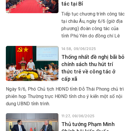
tác tại Bỉ
tổ chức phi chính phủ, cộng
đồng khoa học và khu vực tư
Tiếp tục chương trình công tác
nhân.
tại châu Âu, ngày 6/6 (giờ địa
phương) đoàn công tác của
tỉnh Phú Yên do đồng chí Lê
Tấn Hổ, Ủy viên Ban Thường
14:58, 09/06/2025
vụ Tỉnh ủy, Phó Chủ tịch
Thống nhất đề nghị bãi bỏ
thường trực UBND tỉnh làm
chính sách thu hút trí
trưởng đoàn có buổi làm việc
thức trẻ về công tác ở
với Đại sứ đặc mệnh toàn
cấp xã
quyền Việt Nam tại Vương
quốc Bỉ Nguyễn Văn Thảo
Ngày 9/6, Phó Chủ tịch HĐND tỉnh Đỗ Thái Phong chủ trì
cùng cán bộ, nhân viên đại sứ
phiên họp Thường trực HĐND tỉnh cho ý kiến một số nội
quán.
dung UBND tỉnh trình.
11:27, 09/06/2025
Thủ tướng Phạm Minh