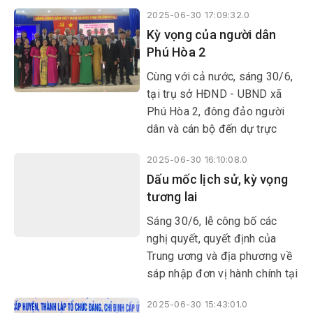
hành chính cấp huyện, thành lập tổ chức Đảng, chỉ định
2025-06-30 17:09:32.0
cấp ủy, HĐND, UBND, Ủy ban MTTQ Việt Nam tỉnh, xã,
Kỳ vọng của người dân
phường.
Phú Hòa 2
Cùng với cả nước, sáng 30/6,
tại trụ sở HĐND - UBND xã
Phú Hòa 2, đông đảo người
dân và cán bộ đến dự trực
tuyến lễ công bố các nghị
2025-06-30 16:10:08.0
quyết, quyết định của Trung
Dấu mốc lịch sử, kỳ vọng
ương và địa phương về sáp
tương lai
nhập đơn vị hành chính, thành
lập các tổ chức đảng, chỉ định
Sáng 30/6, lễ công bố các
cấp ủy, HĐND, UBND, Ủy ban
nghị quyết, quyết định của
MTTQ...
Trung ương và địa phương về
sáp nhập đơn vị hành chính tại
các xã, phường đã diễn ra
2025-06-30 15:43:01.0
trong không khí trang trọng và