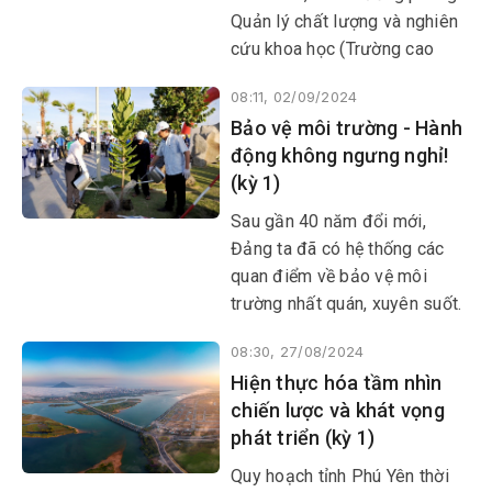
nhất.
Quản lý chất lượng và nghiên
cứu khoa học (Trường cao
đẳng Công Thương miền
08:11, 02/09/2024
Trung) cho ra đời nhiều đề tài
Bảo vệ môi trường - Hành
gắn với rác thải và công tác
động không ngưng nghỉ!
bảo vệ môi trường. Từ đây,
(kỳ 1)
một số đơn vị, địa phương áp
dụng hiệu quả và lan tỏa
Sau gần 40 năm đổi mới,
những giá trị tốt đẹp ra cộng
Đảng ta đã có hệ thống các
đồng.
quan điểm về bảo vệ môi
trường nhất quán, xuyên suốt.
Đặc biệt, Nghị quyết Đại hội
08:30, 27/08/2024
Đảng toàn quốc lần thứ XIII
Hiện thực hóa tầm nhìn
đã thể hiện tính chiến lược và
chiến lược và khát vọng
quyết tâm chính trị cao của
phát triển (kỳ 1)
Đảng: “…Lấy bảo vệ môi
trường sống và sức khỏe của
Quy hoạch tỉnh Phú Yên thời