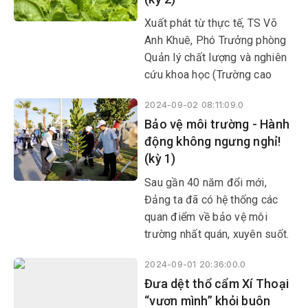
người trong việc này đóng vai
trò cốt lõi.
Xuất phát từ thực tế, TS Võ
Anh Khuê, Phó Trưởng phòng
Quản lý chất lượng và nghiên
cứu khoa học (Trường cao
đẳng Công Thương miền
2024-09-02 08:11:09.0
Trung) cho ra đời nhiều đề tài
Bảo vệ môi trường - Hành
gắn với rác thải và công tác
động không ngưng nghỉ!
bảo vệ môi trường. Từ đây,
(kỳ 1)
một số đơn vị, địa phương áp
dụng hiệu quả và lan tỏa
Sau gần 40 năm đổi mới,
những giá trị tốt đẹp ra cộng
Đảng ta đã có hệ thống các
đồng.
quan điểm về bảo vệ môi
trường nhất quán, xuyên suốt.
Đặc biệt, Nghị quyết Đại hội
2024-09-01 20:36:00.0
Đảng toàn quốc lần thứ XIII
Đưa dệt thổ cẩm Xí Thoại
đã thể hiện tính chiến lược và
“vươn mình” khỏi buôn
quyết tâm chính trị cao của