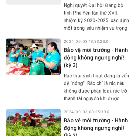
phận người dân chưa cao.
Nghị quyết Đại hội Đảng bộ
tỉnh Phú Yên lần thứ XVII,
nhiệm kỳ 2020-2025, xác định
một trong sáu nhiệm vụ trọng
tâm, đột phá là: Đẩy mạnh cải
2024-09-03 13:33:26.0
cách hành chính, nâng cao các
Bảo vệ môi trường - Hành
chỉ số liên quan đến cải cách
động không ngưng nghỉ!
hành chính; cải thiện môi
(kỳ 3)
trường đầu tư kinh doanh, hỗ
trợ doanh nghiệp phát triển
Rác thải sinh hoạt đang là vấn
trong bối cảnh hội nhập quốc
đề “nóng”. Rác chỉ là rác nếu
tế và cuộc cách mạng công
không được phân loại, rác trở
nghiệp lần thứ tư.
thành tài nguyên khi được
phân loại, xử lý hiệu quả. Điều
2024-09-03 08:25:39.0
này cho thấy, việc phân loại,
Bảo vệ môi trường - Hành
xử lý rác từ nguồn là vô cùng
động không ngưng nghỉ!
quan trọng và ý thức của mỗi
(kỳ 2)