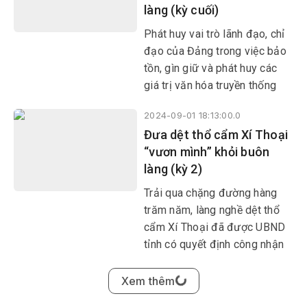
làng (kỳ cuối)
Đảng: “…Lấy bảo vệ môi
trường sống và sức khỏe của
Phát huy vai trò lãnh đạo, chỉ
Nhân dân là mục tiêu hàng
đạo của Đảng trong việc bảo
đầu; kiên quyết loại bỏ những
tồn, gìn giữ và phát huy các
dự án gây ô nhiễm môi trường,
giá trị văn hóa truyền thống
bảo đảm chất lượng môi
của đồng bào các dân tộc
trường sống, bảo vệ đa dạng
2024-09-01 18:13:00.0
thiểu số, Đảng bộ huyện Đồng
sinh học và hệ sinh thái; xây
Đưa dệt thổ cẩm Xí Thoại
Xuân đã cụ thể hóa thành các
dựng nền kinh tế xanh, kinh tế
“vươn mình” khỏi buôn
chương trình, chính sách cụ
tuần hoàn, thân thiện với môi
làng (kỳ 2)
thể, hướng tới khai thác nguồn
trường…”.
lực văn hóa theo hướng bền
Trải qua chặng đường hàng
vững.
trăm năm, làng nghề dệt thổ
cẩm Xí Thoại đã được UBND
tỉnh có quyết định công nhận
vào cuối năm 2023. Đây
2024-09-01 16:20:00.0
không chỉ là sự tôn vinh và
Đưa dệt thổ cẩm Xí Thoại
khẳng định những giá trị lịch