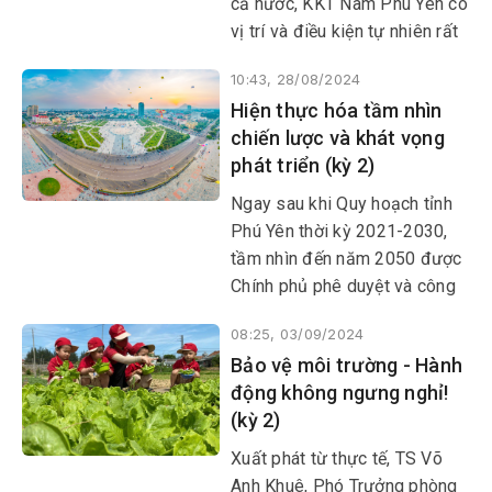
cả nước, KKT Nam Phú Yên có
vị trí và điều kiện tự nhiên rất
thuận lợi để trở thành một
10:43, 28/08/2024
trung tâm công nghiệp, cảng
Hiện thực hóa tầm nhìn
biển quan trọng của vùng
chiến lược và khát vọng
duyên hải Nam Trung Bộ và
phát triển (kỳ 2)
Tây Nguyên. Theo quy hoạch
tỉnh Quy hoạch tỉnh Phú Yên
Ngay sau khi Quy hoạch tỉnh
thời kỳ 2021-2030, tầm nhìn
Phú Yên thời kỳ 2021-2030,
đến năm 2050 KKT Nam Phú
tầm nhìn đến năm 2050 được
Yên sẽ trở thành KKT tổng hợp
Chính phủ phê duyệt và công
đa ngành, đa chức năng, tạo
bố rộng rãi, các cấp ủy đảng,
động lực thúc đẩy phát triển
08:25, 03/09/2024
chính quyền, địa phương, đơn
KT-XH của tỉnh.
Bảo vệ môi trường - Hành
vị đã chủ động thực hiện các
động không ngưng nghỉ!
nội dung, định hướng có liên
(kỳ 2)
quan nhằm đảm bảo việc triển
khai quy hoạch có trọng tâm,
Xuất phát từ thực tế, TS Võ
trọng điểm và đạt kết quả cao
Anh Khuê, Phó Trưởng phòng