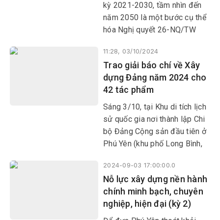
Nhân dân là mục tiêu hàng
kỳ 2021-2030, tầm nhìn đến
đầu; kiên quyết loại bỏ những
năm 2050 là một bước cụ thể
dự án gây ô nhiễm môi trường,
hóa Nghị quyết 26-NQ/TW
bảo đảm chất lượng môi
của Bộ Chính trị về “Phát triển
trường sống, bảo vệ đa dạng
11:28, 03/10/2024
KT-XH và bảo đảm QP-AN
sinh học và hệ sinh thái; xây
Trao giải báo chí về Xây
vùng Bắc Trung Bộ và duyên
dựng nền kinh tế xanh, kinh tế
dựng Đảng năm 2024 cho
hải Trung Bộ đến năm 2030,
tuần hoàn, thân thiện với môi
42 tác phẩm
tầm nhìn đến năm 2045”.
trường…”.
Được kỳ vọng tạo ra xung lực
Sáng 3/10, tại Khu di tích lịch
mới để Phú Yên tăng tốc phát
sử quốc gia nơi thành lập Chi
triển trong giai đoạn tới, Quy
bộ Đảng Cộng sản đầu tiên ở
hoạch tỉnh đang từng bước
Phú Yên (khu phố Long Bình,
được các cấp ủy đảng, chính
thị trấn La Hai, huyện Đồng
quyền và cả hệ thống chính trị
2024-09-03 17:00:00.0
Xuân), Ban tổ chức Giải báo
hiện thực hóa.
Nỗ lực xây dựng nền hành
chí về xây dựng Đảng tỉnh Phú
chính minh bạch, chuyên
Yên năm 2024 (Giải Búa Liềm
nghiệp, hiện đại (kỳ 2)
vàng) đã tổng kết và trao giải.