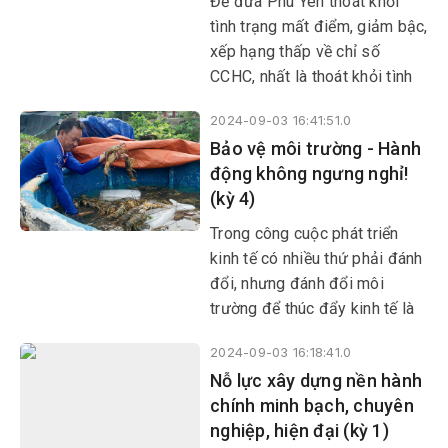
Để đưa Phú Yên thoát khỏi
tình trạng mất điểm, giảm bậc,
xếp hạng thấp về chỉ số
CCHC, nhất là thoát khỏi tình
trạng thụt lùi, vấn đề có ý
2024-09-03 16:41:51.0
nghĩa quyết định là phải đổi
Bảo vệ môi trường - Hành
mới mạnh mẽ, thay đổi tư duy,
động không ngưng nghỉ!
cách nghĩ, cách làm.
(kỳ 4)
Trong công cuộc phát triển
kinh tế có nhiều thứ phải đánh
đổi, nhưng đánh đổi môi
trường để thúc đẩy kinh tế là
điều Phú Yên không chọn lựa.
2024-09-03 16:18:41.0
Mặc dù vậy, vẫn còn đó những
Nỗ lực xây dựng nền hành
tiêu cực, vấn đề bức xúc trong
chính minh bạch, chuyên
đời sống xã hội khi ý thức bảo
nghiệp, hiện đại (kỳ 1)
vệ môi trường của một bộ