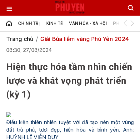
CHÍNH TRỊ
KINH TẾ
VĂN HÓA - XÃ HỘI
PHÚ YÊN - Đ
Trang chủ
Giải Búa liềm vàng Phú Yên 2024
08:30, 27/08/2024
Hiện thực hóa tầm nhìn chiến
lược và khát vọng phát triển
(kỳ 1)
Điều kiện thiên nhiên tuyệt vời đã tạo nên một vùng
đất trù phú, tươi đẹp, hiền hòa và bình yên. Ảnh:
HUỲNH LÊ VIỄN DUY