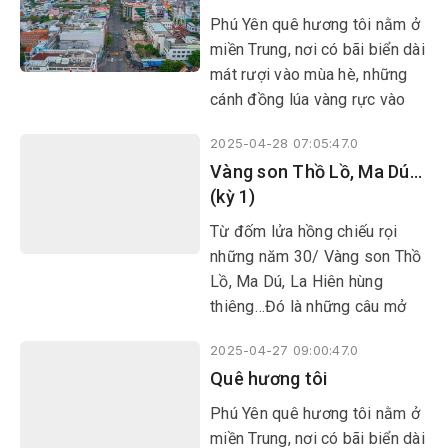
Phú Yên tái lập. Bài hát vô
Phú Yên quê hương tôi nằm ở
cùng sống động với những địa
miền Trung, nơi có bãi biển dài
danh là căn cứ cách mạng của
mát rượi vào mùa hè, những
quê hương Phú Yên trong suốt
cánh đồng lúa vàng rực vào
hai cuộc kháng chiến vệ quốc
mùa thu, nơi có nhiều danh
vĩ đại.
2025-04-28 07:05:47.0
thắng đi vào lịch sử, thơ ca…
Vàng son Thồ Lồ, Ma Dú…
được mọi người biết đến. Và
(kỳ 1)
quê hương tôi đang vươn mình
phát triển sau 50 năm đất
Từ đốm lửa hồng chiếu rọi
nước hòa bình.
những năm 30/ Vàng son Thồ
Lồ, Ma Dú, La Hiên hùng
thiêng…Đó là những câu mở
đầu của bài hát “Bài ca Phú
2025-04-27 09:00:47.0
Yên” được nhạc sĩ Văn Chừng
Quê hương tôi
sáng tác năm 1989, khi tỉnh
Phú Yên tái lập. Bài hát vô
Phú Yên quê hương tôi nằm ở
cùng sống động với những địa
miền Trung, nơi có bãi biển dài