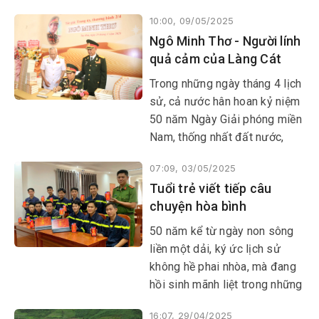
vừa công bố giải thưởng Nhà
10:00, 09/05/2025
nghiên cứu trẻ xuất sắc.
Ngô Minh Thơ - Người lính
PGS.TS Phạm Minh Thông,
quả cảm của Làng Cát
quê xã Hòa Trị, huyện Phú
Hòa, hiện là giảng viên khoa
Trong những ngày tháng 4 lịch
STEM (Khoa học, công nghệ,
sử, cả nước hân hoan kỷ niệm
kỹ thuật và toán), Đại học Nam
50 năm Ngày Giải phóng miền
Australia (Úc) đã được vinh
Nam, thống nhất đất nước,
danh.
chúng tôi, những người đồng
07:09, 03/05/2025
đội thuyền và bến năm xưa,
Tuổi trẻ viết tiếp câu
Ban liên lạc Bến tàu Không số
chuyện hòa bình
Vũng Rô và Hội Văn học Nghệ
thuật Phú Yên trang trọng tổ
50 năm kể từ ngày non sông
chức buổi gặp mặt giới thiệu
liền một dải, ký ức lịch sử
tập hồi ký “Người lính ra đi từ
không hề phai nhòa, mà đang
Làng Cát” của trung úy, thương
hồi sinh mãnh liệt trong những
binh 2/4 Ngô Minh Thơ.
trái tim của người trẻ. Với lòng
16:07, 29/04/2025