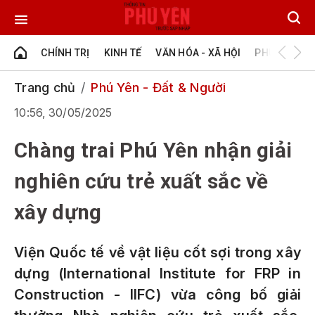
CHÍNH TRỊ
KINH TẾ
VĂN HÓA - XÃ HỘI
PHÚ YÊN - Đ
Trang chủ
Phú Yên - Đất & Người
10:56, 30/05/2025
Chàng trai Phú Yên nhận giải
nghiên cứu trẻ xuất sắc về
xây dựng
Viện Quốc tế về vật liệu cốt sợi trong xây
dựng (International Institute for FRP in
Construction - IIFC) vừa công bố giải