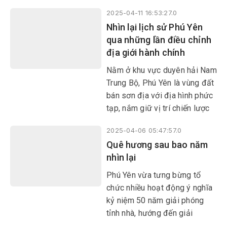
“địa ngục trần gian” Phú Quốc,
2025-04-11 16:53:27.0
Côn Đảo, Phú Tài... về lại bên
Nhìn lại lịch sử Phú Yên
nhau. Sau hơn nửa thế kỷ rời
qua những lần điều chỉnh
chốn lao tù, dù mái tóc đã bạc
địa giới hành chính
màu thời gian, dáng đi không
còn nhanh nhẹn, song ánh mắt
Nằm ở khu vực duyên hải Nam
họ vẫn ánh lên niềm vui rạng
Trung Bộ, Phú Yên là vùng đất
rỡ khi nhận ra những gương
bán sơn địa với địa hình phức
mặt thân quen của một thời
tạp, nắm giữ vị trí chiến lược
khói lửa.
của Việt Nam, một vùng đất
2025-04-06 05:47:57.0
giàu truyền thống yêu nước.
Quê hương sau bao năm
Quá trình mở đất Phú Yên
nhìn lại
được thực hiện bằng nỗ lực
không ngừng nghỉ của những
Phú Yên vừa tưng bừng tổ
cư dân người Việt đầu tiên khi
chức nhiều hoạt động ý nghĩa
đặt chân đến đây.
kỷ niệm 50 năm giải phóng
tỉnh nhà, hướng đến giải
phóng miền Nam, thống nhất