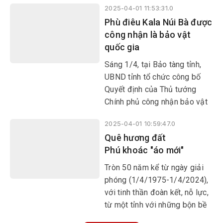
2025-04-01 11:53:31.0
đất nước. Trong niềm vui
Phù điêu Kala Núi Bà được
chung của dân tộc, tôi bồi hồi
công nhận là bảo vật
nhớ lại hình ảnh Phú Yên quê
quốc gia
hương mình sau bao nhiêu
năm xây dựng và phát triển để
Sáng 1/4, tại Bảo tàng tỉnh,
càng thêm yêu mến, tự hào.
UBND tỉnh tổ chức công bố
Quyết định của Thủ tướng
Chính phủ công nhận bảo vật
quốc gia phù điêu Kala Núi Bà.
2025-04-01 10:59:47.0
Quê hương đất
Phú khoác "áo mới"
Tròn 50 năm kể từ ngày giải
phóng (1/4/1975-1/4/2024),
với tinh thần đoàn kết, nỗ lực,
từ một tỉnh với những bộn bề
khó khăn, Phú Yên đã có sự