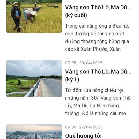
tri ân sâu sắc, niềm tự hào dân
Vàng son Thồ Lồ, Ma Dú...
tộc, tuổi trẻ đang viết tiếp câu
(kỳ cuối)
chuyện hòa bình, biến lòng biết
ơn thành hành động, sống có
​​​​​​​Trong cái nắng óng ả đầu hè,
trách nhiệm với quê hương,
con đường bê tông có mặt
đất nước.
đường thoáng rộng băng qua
các xã Xuân Phước, Xuân
Quang 1 hướng về Phú Mỡ cứ
07:05, 28/04/2025
băng băng. Hai bên đường là
Vàng son Thồ Lồ, Ma Dú…
những khu dân cư khá sầm
(kỳ 1)
uất, thỉnh thoảng qua những
đoạn rẫy keo xanh mướt,
Từ đốm lửa hồng chiếu rọi
những ruộng mía đang cuối
những năm 30/ Vàng son Thồ
mùa thu hoạch, qua cánh đồng
Lồ, Ma Dú, La Hiên hùng
ruộng lúa nước thôn Phú
thiêng…Đó là những câu mở
Giang, Phú Tiến… rộn ràng
đầu của bài hát “Bài ca Phú
không khí lao động hăng say.
09:00, 27/04/2025
Yên” được nhạc sĩ Văn Chừng
Quê hương tôi
sáng tác năm 1989, khi tỉnh