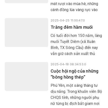
danh là căn cứ cách mạng của
mát rượi vào mùa hè, những
quê hương Phú Yên trong suốt
cánh đồng lúa vàng rực vào
hai cuộc kháng chiến vệ quốc
mùa thu, nơi có nhiều danh
vĩ đại.
2025-04-25 11:00:47.0
thắng đi vào lịch sử, thơ ca…
Trắng đêm hầm muối
được mọi người biết đến. Và
quê hương tôi đang vươn mình
Có tuổi đời hơn 150 năm, làng
phát triển sau 50 năm đất
muối Tuyết Diêm (xã Xuân
nước hòa bình.
Bình, TX Sông Cầu) đến nay
vẫn giữ cách sản xuất thủ
công truyền thống. Để tránh
2025-04-18 08:34:53.0
cái nóng ban ngày, diêm dân
Cuộc hội ngộ của những
phải thức trắng đêm để hầm
“bông hồng thép”
muối. Muối trải qua quá trình
hầm sẽ trở nên tinh khiết, mặn
​​​​​​​Phú Yên, một sáng tháng tư
mà không chát.
dịu nắng. Trong khuôn viên Bộ
CHQS tỉnh, những người phụ
nữ từng bị địch bắt giam nơi