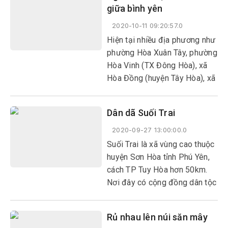
giữa bình yên
2020 vừa diễn ra tại Trung tâm
Văn hóa, thể thao và Truyền
2020-10-11 09:20:57.0
thanh truyền hình huyện Sơn
Hiện tại nhiều địa phương như
Hòa.
phường Hòa Xuân Tây, phường
Hòa Vinh (TX Đông Hòa), xã
Hòa Đồng (huyện Tây Hòa), xã
An Phú (TP Tuy Hòa)..., người
dân trồng sen ngày càng
Dân dã Suối Trai
nhiều, vừa góp phần xây dựng
nông thôn mới xanh - sạch -
2020-09-27 13:00:00.0
đẹp, vừa có thêm thu nhập từ
Suối Trai là xã vùng cao thuộc
loại cây này.
huyện Sơn Hòa tỉnh Phú Yên,
cách TP Tuy Hòa hơn 50km.
Nơi đây có cộng đồng dân tộc
Ê Đê sinh sống với các giá trị
văn hóa, lễ hội truyền thống
Rủ nhau lên núi săn mây
giàu bản sắc, con người chân