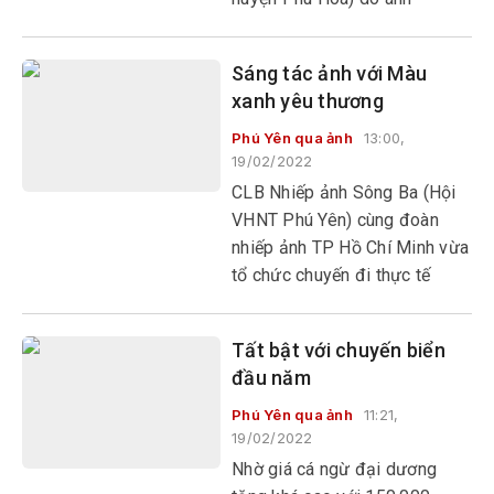
Nguyễn Hoàng Chương làm
giám đốc.
Sáng tác ảnh với Màu
xanh yêu thương
Phú Yên qua ảnh
13:00,
19/02/2022
CLB Nhiếp ảnh Sông Ba (Hội
VHNT Phú Yên) cùng đoàn
nhiếp ảnh TP Hồ Chí Minh vừa
tổ chức chuyến đi thực tế
sáng tác ảnh nghệ thuật với
chủ đề Màu xanh yêu thương
Tất bật với chuyến biển
tại thác A Tế, H’Két ở suối
đầu năm
Lạnh thuộc buôn Đá Bàn (xã
Phước Tân, huyện Sơn Hòa).
Phú Yên qua ảnh
11:21,
19/02/2022
Nhờ giá cá ngừ đại dương