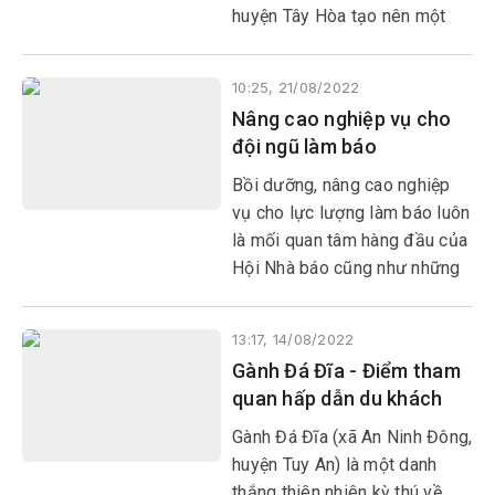
huyện Tây Hòa tạo nên một
khung cảnh đẹp khi mùa lúa
chín vàng.
10:25, 21/08/2022
Nâng cao nghiệp vụ cho
đội ngũ làm báo
Bồi dưỡng, nâng cao nghiệp
vụ cho lực lượng làm báo luôn
là mối quan tâm hàng đầu của
Hội Nhà báo cũng như những
cơ quan báo chí ở Phú Yên.
Các lớp học về lĩnh vực này
13:17, 14/08/2022
vừa kết thúc, học viên có thêm
Gành Đá Đĩa - Điểm tham
nhiều kiến thức cũng như kỹ
quan hấp dẫn du khách
năng thực hành nhằm đáp ứng
yêu cầu làm báo trong xu thế
Gành Đá Đĩa (xã An Ninh Đông,
hội nhập.
huyện Tuy An) là một danh
thắng thiên nhiên kỳ thú về