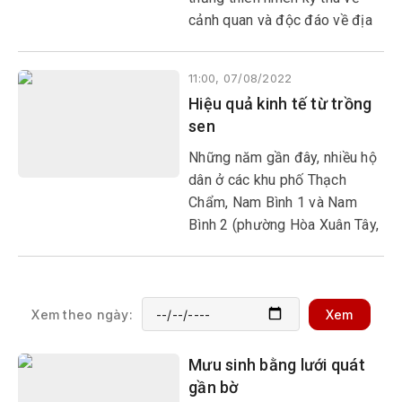
cảnh quan và độc đáo về địa
chất. Nơi đây có vô số cột đá
hình lăng trụ xếp liền nhau, hòn
11:00, 07/08/2022
nọ nối hòn kia kề bên sóng
Hiệu quả kinh tế từ trồng
nước.
sen
Những năm gần đây, nhiều hộ
dân ở các khu phố Thạch
Chẩm, Nam Bình 1 và Nam
Bình 2 (phường Hòa Xuân Tây,
TX Đông Hòa) đã chuyển diện
tích trồng lúa luôn bị úng nước
sang trồng sen. Việc trồng
sen đã mang lại thu nhập gấp
Xem theo ngày:
Xem
đôi, gấp ba so với trồng lúa.
Mưu sinh bằng lưới quát
gần bờ