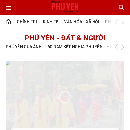
CHÍNH TRỊ
KINH TẾ
VĂN HÓA - XÃ HỘI
PHÚ YÊN - Đ
PHÚ YÊN - ĐẤT & NGƯỜI
PHÚ YÊN QUA ẢNH
60 NĂM KẾT NGHĨA PHÚ YÊN - HẢI DƯƠNG