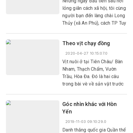
Những ngày đầu tiên sau nới
được xếp bằng đá.
lỏng giãn cách xã hội, tôi cùng
người bạn đến làng chài Long
Thủy (xã An Phú), cách TP Tuy
Hòa khoảng 7km để cảm nhận
một buổi sáng ở biển thật bình
Theo vịt chạy đồng
yên nhưng cũng rộn rã niềm
vui.
2020-04-27 10:15:07.0
Vịt nuôi ở tại Tiên Châu/ Bàn
Nham, Thạch Chẩm, Vườn
Trầu, Hòa Đa. Đó là hai câu
trong bài vè về sản vật trước
đây ở Phú Yên.
Góc nhìn khác với Hòn
Yến
2019-11-03 09:10:29.0
Danh thắng quốc gia Quần thể