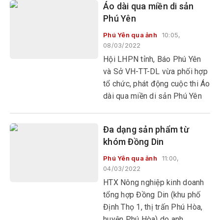
Áo dài qua miền di sản
chuyện thật thảm khốc.
Phú Yên
Phú Yên qua ảnh
10:05,
08/03/2022
Hội LHPN tỉnh, Báo Phú Yên
và Sở VH-TT-DL vừa phối hợp
tổ chức, phát động cuộc thi Áo
dài qua miền di sản Phú Yên
chào mừng Ngày Quốc tế phụ
nữ 8/3, qua đó ca ngợi vẻ đẹp
Đa dạng sản phẩm từ
áo dài của người phụ nữ Việt
khóm Đồng Din
Nam nói chung và Phú Yên nói
riêng.
Phú Yên qua ảnh
11:00,
04/03/2022
HTX Nông nghiệp kinh doanh
tổng hợp Đồng Din (khu phố
Định Thọ 1, thị trấn Phú Hòa,
huyện Phú Hòa) do anh