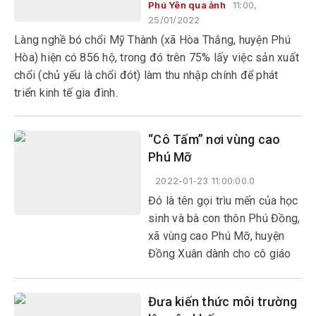
Phú Yên qua ảnh
11:00,
25/01/2022
Làng nghề bó chổi Mỹ Thành (xã Hòa Thắng, huyện Phú
Hòa) hiện có 856 hộ, trong đó trên 75% lấy việc sản xuất
chổi (chủ yếu là chổi đót) làm thu nhập chính để phát
triển kinh tế gia đình.
“Cô Tấm” nơi vùng cao
Phú Mỡ
2022-01-23 11:00:00.0
Đó là tên gọi trìu mến của học
sinh và bà con thôn Phú Đồng,
xã vùng cao Phú Mỡ, huyện
Đồng Xuân dành cho cô giáo
mầm non Phạm Thị Tâm. Cô
giáo sinh năm 1981 này nhà ở
Đưa kiến thức môi trường
thị trấn La Hai, cách trung tâm