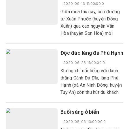
thành và mến khách.
2020-09-13 11:00:00.0
Giữa mùa thu này, con đường
từ Xuân Phước (huyện Đồng
Xuân) qua cao nguyên Vân
Hòa (huyện Sơn Hòa) mỗi
sáng sớm đều ngập chìm
trong sương trắng.
Độc đáo làng đá Phú Hạnh
2020-06-28 11:00:00.0
Không chỉ nổi tiếng với danh
thắng Gành Đá Đĩa, làng Phú
Hạnh (xã An Ninh Đông, huyện
Tuy An) còn thu hút du khách
bởi vẻ đẹp độc đáo của những
công trình kiến trúc bằng đá
Buổi sáng ở biển
vừa gần gũi, vừa lạ lẫm.
Những con đường, bờ rào,
2020-05-03 13:00:00.0
giếng nước, mộ… nơi đây đều