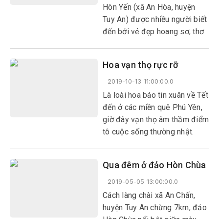
Hòn Yến (xã An Hòa, huyện
Tuy An) được nhiều người biết
đến bởi vẻ đẹp hoang sơ, thơ
mộng. Ở đó có những gành đá
lộ thiên, những rạn san hô
Hoa vạn thọ rực rỡ
phong phú về chủng loại.
2019-10-13 11:00:00.0
Là loài hoa báo tin xuân về Tết
đến ở các miền quê Phú Yên,
giờ đây vạn thọ âm thầm điểm
tô cuộc sống thường nhật.
Ngoài vụ chính đón Tết
Nguyên đán, tại các làng hoa
Qua đêm ở đảo Hòn Chùa
ở TP Tuy Hòa, loài hoa tượng
trưng cho sự trường tồn được
2019-05-05 13:00:00.0
trồng quanh năm.
Cách làng chài xã An Chấn,
huyện Tuy An chừng 7km, đảo