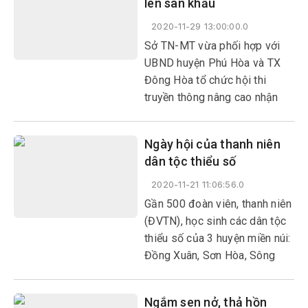
lên sân khấu
xã Phú Mỡ 50km đường đèo
dốc, lội suối.
2020-11-29 13:00:00.0
Sở TN-MT vừa phối hợp với
UBND huyện Phú Hòa và TX
Đông Hòa tổ chức hội thi
truyền thông nâng cao nhận
thức về khí tượng thủy văn,
biến đổi khí hậu và bảo vệ môi
Ngày hội của thanh niên
trường với chủ đề “Biến đổi
dân tộc thiểu số
khí hậu, hiểu biết để ứng phó,
sáng tạo để thích ứng” bằng
2020-11-21 11:06:56.0
hình thức sân khấu hóa.
Gần 500 đoàn viên, thanh niên
(ĐVTN), học sinh các dân tộc
thiểu số của 3 huyện miền núi:
Đồng Xuân, Sơn Hòa, Sông
Hinh vừa tham gia Ngày hội
Thanh niên dân tộc thiểu số
Ngắm sen nở, thả hồn
tỉnh Phú Yên lần thứ III năm