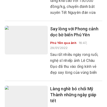
tăng khá cao với 150.000
đồng/kg, chuyến đánh bắt
xuyên Tết Nguyên đán vừa
qua nhiều ngư dân có lãi cao,
có chủ tàu lãi hơn 100 triệu
Say lòng với Phong cảnh
đồng.
dọc bờ biển Phú Yên
Phú Yên qua ảnh
16:47,
29/01/2022
Sau rất nhiều ngày rong ruổi,
nghệ sĩ nhiếp ảnh Lê Châu
Ðạo đã thu vào ống kính vẻ
đẹp say lòng của vùng biển
Phú Yên, nơi trời - nước như
hòa vào nhau, nơi những hòn
Làng nghề bó chổi Mỹ
đảo, gành đá với hình thù kỳ lạ
Thành những ngày giáp
kiêu hãnh bên chân sóng…
tết