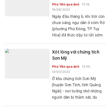
Phú Yên qua ảnh
13:14,
19/06/2022
Ngày đầu tháng 6, khi trời còn
chưa sáng, ngư dân ở xóm Rớ
(phường Phú Đông, TP Tuy
Hòa) đã thức dậy từ rất sớm
để đi ghe ra biển, rải lưới cách
bờ gần 1km theo vòng cánh
Xót lòng với chứng tích
cung.
Sơn Mỹ
Phú Yên qua ảnh
13:00,
13/03/2022
Ở khu chứng tích Sơn Mỹ
(huyện Sơn Tịnh, tỉnh Quảng
Ngãi) - nơi tưởng nhớ những
người dân bị thảm sát, du
khách choáng váng, sốc và xót
lòng khi được nghe câu