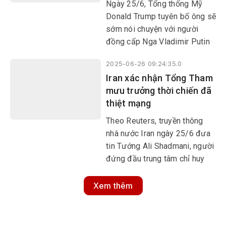
Ngày 25/6, Tổng thống Mỹ
Donald Trump tuyên bố ông sẽ
sớm nói chuyện với người
đồng cấp Nga Vladimir Putin
về việc chấm dứt cuộc xung
2025-06-26 09:24:35.0
đột tại Ukraine.
Iran xác nhận Tổng Tham
mưu trưởng thời chiến đã
thiệt mạng
Theo Reuters, truyền thông
nhà nước Iran ngày 25/6 đưa
tin Tướng Ali Shadmani, người
đứng đầu trung tâm chỉ huy
của Lực lượng Vệ binh Cách
mạng Hồi giáo Iran (IRGC), đã
Xem thêm
tử vong do những vết thương
trong các cuộc không kích do
Israel tiến hành.