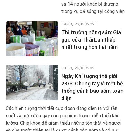
và 14 người khác bị thương
trong vụ xả súng tại công viên
Tuổi trẻ ở thành phố sa mạc
09:48, 23/03/2025
Las Cruces, bang New
Thị trường nông sản: Giá
Mexico của Mỹ vào khoảng
gạo của Thái Lan thấp
22 giờ tối 21/3 (giờ địa
nhất trong hơn hai năm
phương).
08:59, 23/03/2025
Ngày Khí tượng thế giới
23/3: Chung tay vì một hệ
thống cảnh báo sớm toàn
diện
Các hiện tượng thời tiết cực đoan đang diễn ra với tần
suất và mức độ ngày càng nghiêm trọng, diễn biến khó
lường. Chìa khóa để giảm thiểu những tổn thất về người
và của trước thiên tai là được cảnh báo sớm và có sự