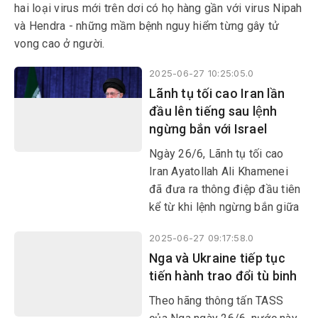
hai loại virus mới trên dơi có họ hàng gần với virus Nipah
và Hendra - những mầm bệnh nguy hiểm từng gây tử
vong cao ở người.
2025-06-27 10:25:05.0
Lãnh tụ tối cao Iran lần
đầu lên tiếng sau lệnh
ngừng bắn với Israel
Ngày 26/6, Lãnh tụ tối cao
Iran Ayatollah Ali Khamenei
đã đưa ra thông điệp đầu tiên
kể từ khi lệnh ngừng bắn giữa
Israel và Iran có hiệu lực,
2025-06-27 09:17:58.0
trong đó khẳng định lập
Nga và Ukraine tiếp tục
trường của Tehran liên quan
tiến hành trao đổi tù binh
đến hoạt động làm giàu urani
của nước này.
Theo hãng thông tấn TASS