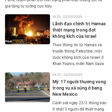
gia tăng tư tưởng cực hữu.
10:25, 23/03/2025
Lãnh đạo chính trị Hamas
thiệt mạng trong đợt
không kích của Israel
Theo thông tin từ Hamas và
truyền thông Palestine, một
cuộc không kích của Israel ở
Khan Younis, miền Nam Gaza
đã tiêu diệt thủ lĩnh chính trị
09:57, 23/03/2025
Hamas Salah al-Bardaweel
Mỹ: 17 người thương vong
rạng sáng 23/3 (giờ địa
trong vụ xả súng ở bang
phương).
New Mexico
Cảnh sát ngày 23/3 thông báo
ít nhất 3 người đã thiệt mạng