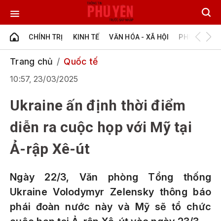
CHÍNH TRỊ
KINH TẾ
VĂN HÓA - XÃ HỘI
PHÚ YÊN - Đ
Trang chủ
Quốc tế
10:57, 23/03/2025
Ukraine ấn định thời điểm
diễn ra cuộc họp với Mỹ tại
Ả-rập Xê-út
Ngày 22/3, Văn phòng Tổng thống
Ukraine Volodymyr Zelensky thông báo
phái đoàn nước này và Mỹ sẽ tổ chức