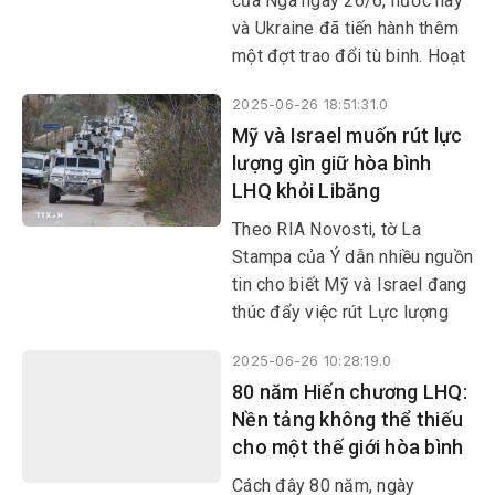
của Nga ngày 26/6, nước này
và Ukraine đã tiến hành thêm
một đợt trao đổi tù binh. Hoạt
động này được triển khai theo
2025-06-26 18:51:31.0
các thỏa thuận mà hai bên đạt
Mỹ và Israel muốn rút lực
được trong vòng đàm phán ở
lượng gìn giữ hòa bình
Istanbul (Thổ Nhĩ Kỳ) hồi đầu
LHQ khỏi Libăng
tháng này.
Theo RIA Novosti, tờ La
Stampa của Ý dẫn nhiều nguồn
tin cho biết Mỹ và Israel đang
thúc đẩy việc rút Lực lượng
Lâm thời của LHQ tại Libăng
2025-06-26 10:28:19.0
(UNIFIL), trong bối cảnh sứ
80 năm Hiến chương LHQ:
mệnh của phái bộ thuộc Hội
Nền tảng không thể thiếu
đồng Bảo an LHQ này sẽ hết
cho một thế giới hòa bình
nhiệm vào ngày 31/8 tới.
Cách đây 80 năm, ngày