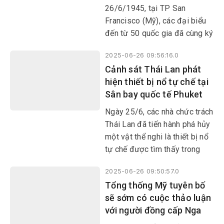
26/6/1945, tại TP San
Francisco (Mỹ), các đại biểu
đến từ 50 quốc gia đã cùng ký
vào bản Hiến chương LHQ,
2025-06-26 09:56:16.0
thành lập nên tổ chức quốc tế
Cảnh sát Thái Lan phát
đa phương đầu tiên, lớn nhất
hiện thiết bị nổ tự chế tại
và có ảnh hưởng nhất tới đời
Sân bay quốc tế Phuket
sống quốc tế cho đến nay.
Ngày 25/6, các nhà chức trách
Thái Lan đã tiến hành phá hủy
một vật thể nghi là thiết bị nổ
tự chế được tìm thấy trong
một chiếc xe máy bị bỏ rơi tại
2025-06-26 09:50:57.0
Sân bay quốc tế Phuket, miền
Tổng thống Mỹ tuyên bố
Nam nước này.
sẽ sớm có cuộc thảo luận
với người đồng cấp Nga