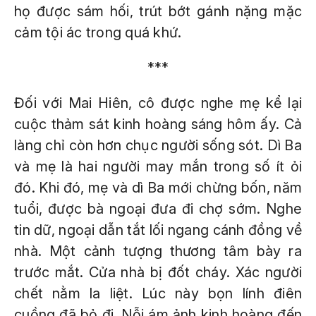
họ được sám hối, trút bớt gánh nặng mặc
cảm tội ác trong quá khứ.
***
Đối với Mai Hiên, cô được nghe mẹ kể lại
cuộc thảm sát kinh hoàng sáng hôm ấy. Cả
làng chỉ còn hơn chục người sống sót. Dì Ba
và mẹ là hai người may mắn trong số ít ỏi
đó. Khi đó, mẹ và dì Ba mới chừng bốn, năm
tuổi, được bà ngoại đưa đi chợ sớm. Nghe
tin dữ, ngoại dẫn tắt lối ngang cánh đồng về
nhà. Một cảnh tượng thương tâm bày ra
trước mắt. Cửa nhà bị đốt cháy. Xác người
chết nằm la liệt. Lúc này bọn lính điên
cuồng đã bỏ đi. Nỗi ám ảnh kinh hoàng đến