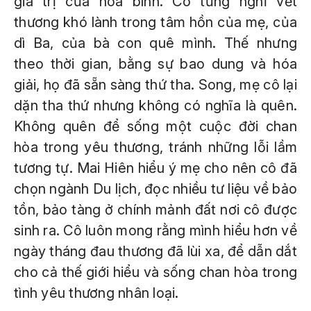
giá trị của hòa bình. Cô từng nghĩ vết
thương khó lành trong tâm hồn của mẹ, của
dì Ba, của bà con quê mình. Thế nhưng
theo thời gian, bằng sự bao dung và hóa
giải, họ đã sẵn sàng thứ tha. Song, mẹ cô lại
dặn tha thứ nhưng không có nghĩa là quên.
Không quên để sống một cuộc đời chan
hòa trong yêu thương, tránh những lỗi lầm
tương tự. Mai Hiên hiểu ý mẹ cho nên cô đã
chọn ngành Du lịch, đọc nhiều tư liệu về bảo
tồn, bảo tàng ở chính mảnh đất nơi cô được
sinh ra. Cô luôn mong rằng mình hiểu hơn về
ngày tháng đau thương đã lùi xa, để dẫn dắt
cho cả thế giới hiểu và sống chan hòa trong
tình yêu thương nhân loại.