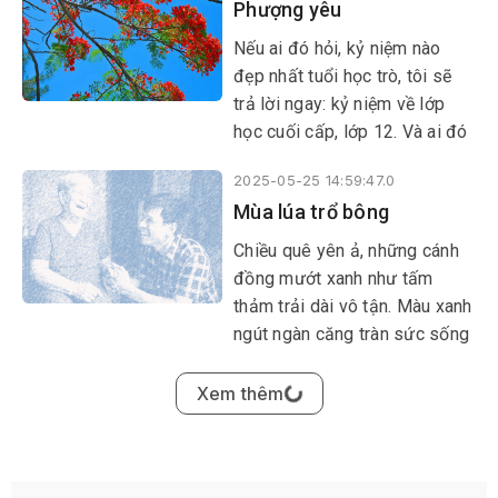
Phượng yêu
Nếu ai đó hỏi, kỷ niệm nào
đẹp nhất tuổi học trò, tôi sẽ
trả lời ngay: kỷ niệm về lớp
học cuối cấp, lớp 12. Và ai đó
có hỏi, ký ức nào làm tôi day
2025-05-25 14:59:47.0
dứt nhất, thì đó chính là ký ức
Mùa lúa trổ bông
về những chùm phượng đỏ -
màu hoa của tiếng lòng thổn
Chiều quê yên ả, những cánh
thức, cưu mang bao hoài cảm,
đồng mướt xanh như tấm
cháy rưng rưng trong giây
thảm trải dài vô tận. Màu xanh
phút giã biệt tuổi học trò…
ngút ngàn căng tràn sức sống
của lúa đương thì con gái
2025-05-25 06:00:49.0
khiến người xem như được
Gặp lại Tây Nguyên
tiếp thêm nguồn sinh lực sống
mạnh mẽ. Hương lúa non
Nắng nôi rồi cũng theo ngày /
quyện hòa trong gió cứ ngòn
Gió tràn lên đỉnh mây bay cuối