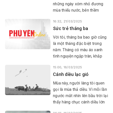
những ngày xóm nhỏ đương
mùa thiếu nước, bên thềm
giếng phủ đầy rêu xanh, tiếng
16:32, 21/03/2025
thả gàu chẳng khi nào ngơi
Sức trẻ tháng ba
nhịp. Bóng người loáng thoáng
từ tờ mờ sáng, người ta gánh
Với tôi, tháng ba bao giờ cũng
những thùng nước đầy để
là một tháng đặc biệt trong
dành cho cả ngày sinh hoạt.
năm. Tháng có màu áo xanh
tình nguyện ngập tràn, khắp
mọi miền Tổ quốc đâu đâu
15:00, 16/03/2025
cũng rộn ràng không khí ra
Cánh diều lạc gió
quân. Mỗi lần nhắc lại kỷ niệm,
tôi như được sống lại với
Mùa này, người làng tôi quen
những tháng ngày thanh xuân
gọi là mùa thả diều. Vì mỗi lần
tươi đẹp, được khoác lên
ngước mắt nhìn lên bầu trời lại
người màu áo xanh tình
thấy hàng chục cánh diều lớn
nguyện thân thương.
bé bay phấp phới, đủ thứ hình