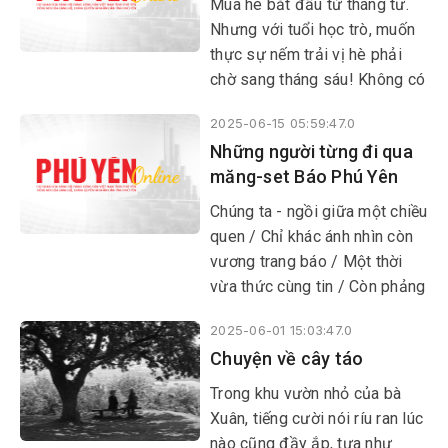
Mùa hè bắt đầu từ tháng tư.
Nhưng với tuổi học trò, muốn
thực sự nếm trải vị hè phải
chờ sang tháng sáu! Không có
gì lạ, bởi cuối tháng năm
2025-06-15 05:59:47.0
trường mới nghỉ. Và khi ngôi
Những người từng đi qua
trường thường nhật ồn ào
măng-set Báo Phú Yên
bỗng chốc trở nên yên tĩnh dài
hơi: cổng chính đóng, lá vàng
​​​​​​​Chúng ta - ngồi giữa một chiều
rơi, trống trường phủ bụi nằm
quen / Chỉ khác ánh nhìn còn
im nghe chim lích rích chuyền
vương trang báo / Một thời
cành mới xem như hè thật sự
vừa thức cùng tin / Còn phảng
đến.
phất nơi viền mi mắt
2025-06-01 15:03:47.0
Chuyện về cây táo
Trong khu vườn nhỏ của bà
Xuân, tiếng cười nói ríu ran lúc
nào cũng đầy ắp, tựa như