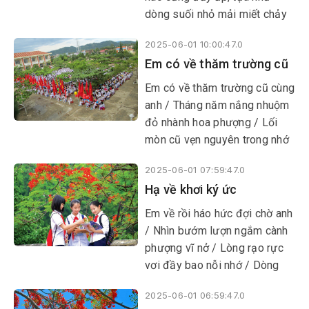
dòng suối nhỏ mải miết chảy
qua bốn mùa. Giữa muôn vàn
2025-06-01 10:00:47.0
cây trái xanh tươi ấy, có một
Em có về thăm trường cũ
cây táo đứng lặng lẽ, trầm
ngâm. Mùa xuân, khi cây đào
Em có về thăm trường cũ cùng
nở bừng sắc đỏ hồng, cúc
anh / Tháng năm nắng nhuộm
vàng rực rỡ trải thảm dưới
đỏ nhành hoa phượng / Lối
nắng sớm, thì cây táo ấy chỉ
mòn cũ vẹn nguyên trong nhớ
âm thầm đâm chồi, chắt chiu
tưởng / Chút dại khờ cứ
từng tia nắng, từng giọt mưa,
2025-06-01 07:59:47.0
vương vấn trong nhau
mà tuyệt nhiên không hé nở
Hạ về khơi ký ức
một bông hoa nào.
​​​​​​​Em về rồi háo hức đợi chờ anh
/ Nhìn bướm lượn ngắm cành
phượng vĩ nở / Lòng rạo rực
vơi đầy bao nỗi nhớ / Dòng
sông quê nhớ thuở bé dại khờ
2025-06-01 06:59:47.0