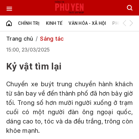
CHÍNH TRỊ
KINH TẾ
VĂN HÓA - XÃ HỘI
PHÚ YÊN - Đ
Trang chủ
Sáng tác
15:00, 23/03/2025
Kỷ vật tìm lại
Chuyến xe buýt trung chuyển hành khách
từ sân bay về đến thành phố đã hơn bảy giờ
tối. Trong số hơn mười người xuống ở trạm
cuối có một người đàn ông ngoại quốc,
dáng cao to, tóc và da đều trắng, trông còn
khỏe mạnh.