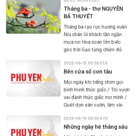
06:01, 16/03/2025
thù. Diều cá mập, diều cá sấu,
Tháng ba - thơ NGUYỄN
diều rắn, diều thỏ… đa dạng,
BÁ THUYẾT
không giống như cánh diều
làm bằng giấy dán chặt vào
Tháng ba rạo rực hương xuân
cái khung tre mỏng mà ngày
Níu chân lữ khách tần ngần
bé tôi thường ra thềm nhà ngồi
mưa rơi Hoa xoan tím biếc
làm rồi ước cánh diều sẽ bay
góc trời Gạo từng chùm đỏ
lên, no gió.
đợi phơi nắng vàng
2025-06-15 05:59:51.0
Bên cửa sổ con tàu
Mọi ngày khi tiếng chim gọi
bình minh thức giấc / Tôi vươn
vai đánh thức giấc mơ mình /
Quét dọn sân vườn, làm vài
thứ linh tinh / Lướt mạng, xem
2025-06-15 06:00:47.0
tin, chat zalo, facebook...
​​​​​​​Những ngày hè tháng sáu