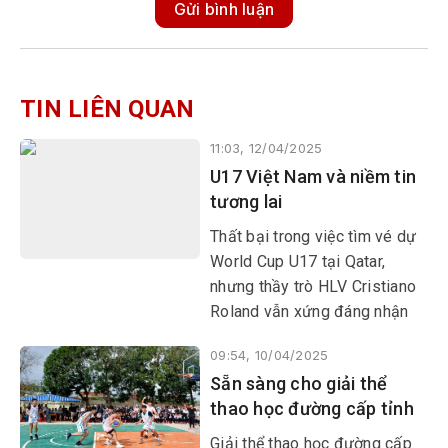
Gửi bình luận
TIN LIÊN QUAN
11:03, 12/04/2025
U17 Việt Nam và niềm tin
tương lai
​​​​​​​Thất bại trong việc tìm vé dự
World Cup U17 tại Qatar,
nhưng thầy trò HLV Cristiano
Roland vẫn xứng đáng nhận
lời khen ngợi và kỳ vọng về
09:54, 10/04/2025
tương lai tươi sáng.
Sẵn sàng cho giải thể
thao học đường cấp tỉnh
Giải thể thao học đường cấp