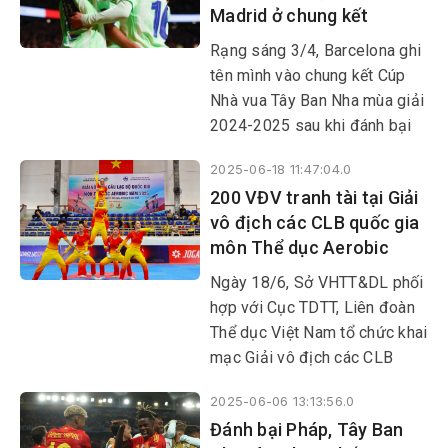
Madrid ở chung kết
Rạng sáng 3/4, Barcelona ghi
tên mình vào chung kết Cúp
Nhà vua Tây Ban Nha mùa giải
2024-2025 sau khi đánh bại
Atletico Madrid 1-0 ngay trên
2025-06-18 11:47:04.0
sân khách ở bán kết lượt về.
200 VĐV tranh tài tại Giải
vô địch các CLB quốc gia
môn Thể dục Aerobic
Ngày 18/6, Sở VHTT&DL phối
hợp với Cục TDTT, Liên đoàn
Thể dục Việt Nam tổ chức khai
mạc Giải vô địch các CLB
quốc gia môn Thể dục Aerobic
2025-06-06 13:13:56.0
năm 2025 tại Nhà thi đấu Lê
Đánh bại Pháp, Tây Ban
Trung Kiên (TP Tuy Hòa).