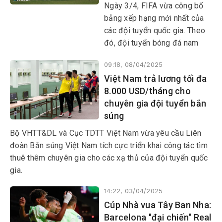
Ngày 3/4, FIFA vừa công bố
bảng xếp hạng mới nhất của
các đội tuyển quốc gia. Theo
đó, đội tuyển bóng đá nam
Việt Nam có sự thăng tiến
09:18, 08/04/2025
đáng kể khi tăng 5 bậc, từ
Việt Nam trả lương tối đa
hạng 114 lên 109 thế giới.
8.000 USD/tháng cho
chuyên gia đội tuyển bắn
súng
Bộ VHTT&DL và Cục TDTT Việt Nam vừa yêu cầu Liên
đoàn Bắn súng Việt Nam tích cực triển khai công tác tìm
thuê thêm chuyên gia cho các xạ thủ của đội tuyển quốc
gia.
14:22, 03/04/2025
Cúp Nhà vua Tây Ban Nha:
Barcelona "đại chiến" Real