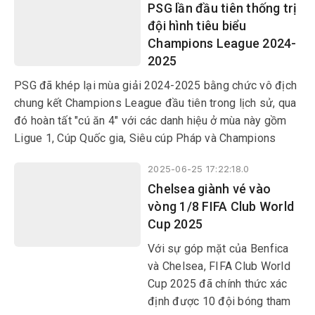
PSG lần đầu tiên thống trị
Fluminense, Monterrey và
đội hình tiêu biểu
Inter Milan là những cái tên
Champions League 2024-
tiếp theo góp mặt ở vòng
2025
knock-out.
PSG đã khép lại mùa giải 2024-2025 bằng chức vô địch
chung kết Champions League đầu tiên trong lịch sử, qua
đó hoàn tất "cú ăn 4" với các danh hiệu ở mùa này gồm
Ligue 1, Cúp Quốc gia, Siêu cúp Pháp và Champions
League.
2025-06-25 17:22:18.0
Chelsea giành vé vào
vòng 1/8 FIFA Club World
Cup 2025
Với sự góp mặt của Benfica
và Chelsea, FIFA Club World
Cup 2025 đã chính thức xác
định được 10 đội bóng tham