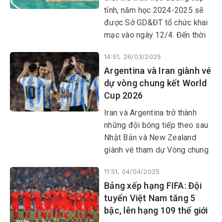
tỉnh, năm học 2024-2025 sẽ
được Sở GD&ĐT tổ chức khai
mạc vào ngày 12/4. Đến thời
điểm này, mọi công tác chuẩn
14:51, 26/03/2025
bị đã sẵn sàng.
Argentina và Iran giành vé
dự vòng chung kết World
Cup 2026
Iran và Argentina trở thành
những đội bóng tiếp theo sau
Nhật Bản và New Zealand
giành vé tham dự Vòng chung
kết World Cup 2026 tại Bắc
11:51, 04/04/2025
Mỹ.
Bảng xếp hạng FIFA: Đội
tuyển Việt Nam tăng 5
bậc, lên hạng 109 thế giới