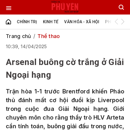
CHÍNH TRỊ
KINH TẾ
VĂN HÓA - XÃ HỘI
PHÚ YÊN - Đ
Trang chủ
Thể thao
10:39, 14/04/2025
Arsenal buông cờ trắng ở Giải
Ngoại hạng
Trận hòa 1-1 trước Brentford khiến Pháo
thủ đánh mất cơ hội đuổi kịp Liverpool
trong cuộc đua Giải Ngoại hạng. Giới
chuyên môn cho rằng thầy trò HLV Arteta
cần tính toán, buông giải đấu trong nước,