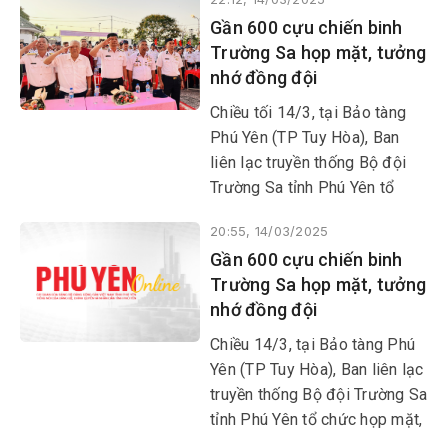
những ngày tới...
Gần 600 cựu chiến binh
Trường Sa họp mặt, tưởng
nhớ đồng đội
Chiều tối 14/3, tại Bảo tàng
Phú Yên (TP Tuy Hòa), Ban
liên lạc truyền thống Bộ đội
Trường Sa tỉnh Phú Yên tổ
chức họp mặt, ôn lại truyền
20:55, 14/03/2025
thống đấu tranh bảo vệ chủ
Gần 600 cựu chiến binh
quyền của Tổ quốc trên biển
Trường Sa họp mặt, tưởng
Đông, tưởng niệm 64 đồng đội
nhớ đồng đội
đã anh dũng hy sinh trong trận
Gạc Ma ngày 14/3/1988.
Chiều 14/3, tại Bảo tàng Phú
Yên (TP Tuy Hòa), Ban liên lạc
truyền thống Bộ đội Trường Sa
tỉnh Phú Yên tổ chức họp mặt,
ôn lại truyền thống đấu tranh