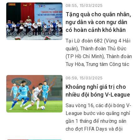
08:55, 15/03/2025
Tặng quà cho quân nhân,
ngư dân và con ngư dân
có hoàn cảnh khó khăn
Tại Lữ đoàn 682 (Vùng 4 Hải
quân), Thành đoàn Thủ Đức
(TP Hồ Chí Minh), Thành đoàn
Tuy Hòa, Trung tâm Công tác
xã hội Thanh Thiếu niên Việt
06:59, 15/03/2025
Nam, Tổng công ty Đối tác
Khoảng nghỉ giá trị cho
Chân Thật phối hợp với đơn vị
nhiều đội bóng V-League
này tổ chức chương trình
Tháng ba biên giới và Tuổi trẻ
Sau vòng 16, các đội bóng V-
Thủ Đức vì biển, đảo quê
League bước vào quãng nghỉ
hương năm 2025.
gần 1 tháng để nhường sân
cho đợt FIFA Days và đội
tuyển Việt Nam tranh tài tại