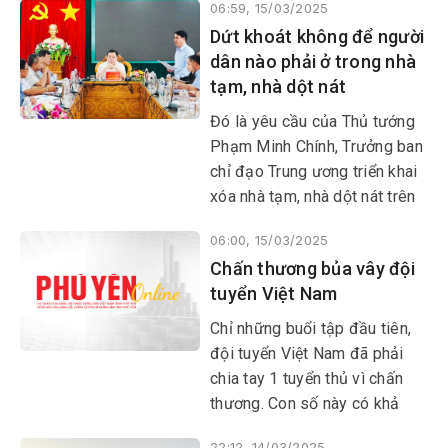
06:59, 15/03/2025
vòng loại ASEAN Cup 2027.
Dứt khoát không để người
Đây là cơ hội để các đội bóng
dân nào phải ở trong nhà
kiện toàn lực lượng, theo đuổi
tạm, nhà dột nát
mục tiêu khi sân chơi số 1
bóng đá Việt Nam quay trở lại.
Đó là yêu cầu của Thủ tướng
Phạm Minh Chính, Trưởng ban
chỉ đạo Trung ương triển khai
xóa nhà tạm, nhà dột nát trên
phạm vi cả nước tại phiên họp
06:00, 15/03/2025
thứ 3 của ban chỉ đạo vừa
Chấn thương bủa vây đội
diễn ra. Theo người đứng đầu
tuyển Việt Nam
Chính phủ, đây là mệnh lệnh
của trái tim, lương tri, trách
Chỉ những buổi tập đầu tiên,
nhiệm với cộng đồng.
đội tuyển Việt Nam đã phải
chia tay 1 tuyển thủ vì chấn
thương. Con số này có khả
năng vẫn còn tăng trong
22:12, 14/03/2025