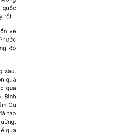
a quốc
 rồi.
uốn về
 Phước
ộng đò
g sâu,
ón quà
ắc qua
ỗ Bình
đầm Cù
đã tạo
trường.
hể qua