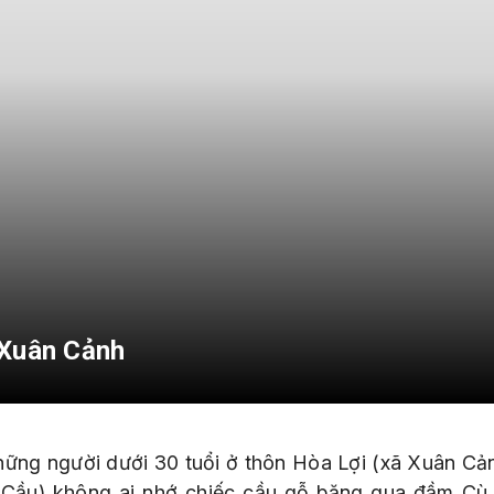
 Xuân Cảnh
hững người dưới 30 tuổi ở thôn Hòa Lợi (xã Xuân Cả
Cầu) không ai nhớ chiếc cầu gỗ băng qua đầm C