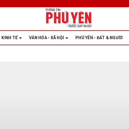
KINH TẾ
VĂN HÓA - XÃ HỘI
PHÚ YÊN - ĐẤT & NGƯỜI