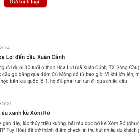
Gửi bình luận
/2024
òa Lợi đến cầu Xuân Cảnh
người dưới 30 tuổi ở thôn Hòa Lợi (xã Xuân Cảnh, TX Sông Cầu
c cầu gỗ băng qua đầm Cù Mông có từ bao giờ. Vì khi lớn lên, 
học bên kia quốc lộ 1, họ đã phải run run đi qua chiếc cầu
4/2023
rêu xanh kè Xóm Rớ
 gần đây, lúc thủy triều xuống, bãi rêu dọc bờ kè Xóm Rớ (phư
P Tuy Hòa) đã trở thành điểm check-in thu hút nhiều du khách 