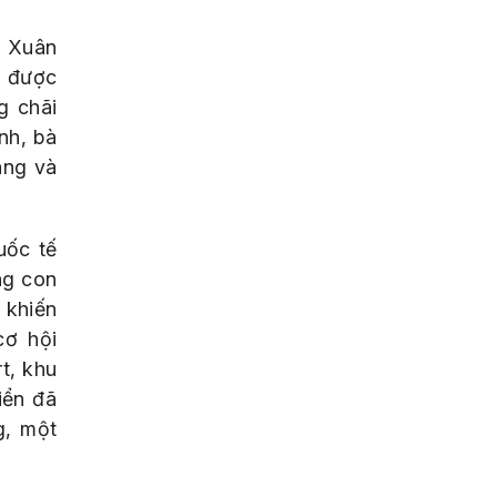
ã Xuân
g được
g chãi
nh, bà
ang và
uốc tế
ng con
 khiến
cơ hội
t, khu
iển đã
g, một