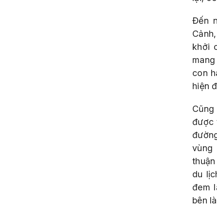
Đến n
Cảnh,
khởi 
mang 
con h
hiện đ
Cũng 
được 
đường
vùng 
thuận
du lị
đem l
bên l