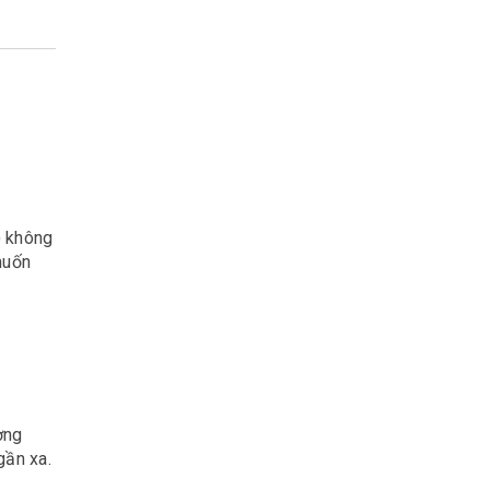
) không
muốn
ờng
gần xa.