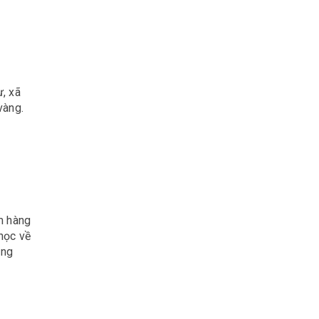
, xã
vàng.
m hàng
học về
ăng