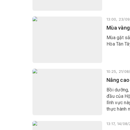
13:00, 23/0
Mùa vàng
Mùa gặt sắ
Hòa Tân Tâ
10:25, 21/0
Nâng cao 
Bồi dưỡng,
đầu của Hộ
lĩnh vực nà
thực hành 
13:17, 14/08