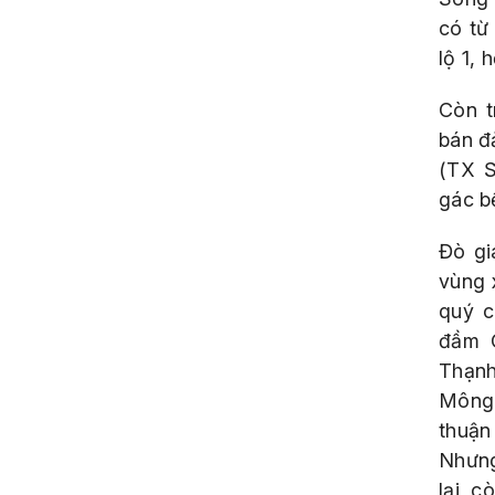
có từ
lộ 1, 
Còn t
bán đ
(TX S
gác bế
Đò gi
vùng 
quý c
đầm Ô
Thạnh
Mông 
thuận 
Nhưng
lại, 