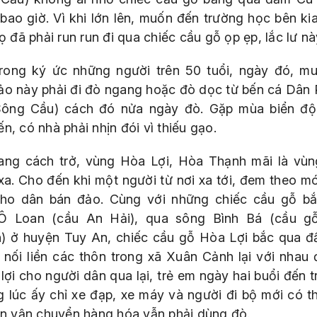
 bao giờ. Vì khi lớn lên, muốn đến trường học bên ki
họ đã phải run run đi qua chiếc cầu gỗ ọp ẹp, lắc lư này
rong ký ức những người trên 50 tuổi, ngày đó, m
ảo này phải đi đò ngang hoặc đò dọc từ bến cá Dân
ông Cầu) cách đó nửa ngày đò. Gặp mùa biển đ
n, có nhà phải nhịn đói vì thiếu gạo.
ang cách trở, vùng Hòa Lợi, Hòa Thạnh mãi là vùn
xa. Cho đến khi một người từ nơi xa tới, đem theo m
ho dân bán đảo. Cùng với những chiếc cầu gỗ b
 Loan (cầu An Hải), qua sông Bình Bá (cầu g
) ở huyện Tuy An, chiếc cầu gỗ Hòa Lợi bắc qua 
nối liền các thôn trong xã Xuân Cảnh lại với nhau 
lợi cho người dân qua lại, trẻ em ngày hai buổi đến 
 lúc ấy chỉ xe đạp, xe máy và người đi bộ mới có t
còn vận chuyển hàng hóa vẫn phải dùng đò.