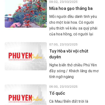
09:02, 23/03/2025
mới có số phận? Khi những
Mùa hoa gạo tháng ba
sản phẩm của tạo hóa ấy đặt
đúng chỗ của nó thì “thời kỳ
Mỗi người đều dành tình yêu
đồ đá” đâu chỉ là sự lạc hậu
cho một loài hoa. Có người
về kỹ thuật?
yêu thích vẻ kiêu sa quý phái
của hoa hồng, có người lại
thích vẻ rực rỡ của hoa hướng
07:00, 23/03/2025
dương hay nét tinh khôi của
Tuy Hòa vồi vội chút
cúc họa mi… Riêng tôi lại
duyên
thường bị hút hồn trước sắc
đỏ bung biêng của hoa gạo.
Nghe biển thở chiều Phú Yên
đầy sóng / Khách lãng du mơ
tỉnh ngỡ ngàng
06:00, 23/03/2025
Tổ quốc
​​​​​​​Cà Mau/Biển đất trời là