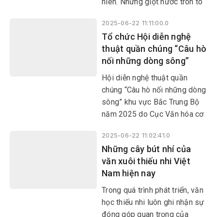
hiên. Những giọt nước tròn to
đọc càng thêm mến thêm
long lanh thi nhau rơi đều
thương vùng đất Phú trời Yên.
2025-06-22 11:11:00.0
xuống rãnh nước tạo thành
Tổ chức Hội diễn nghệ
những chiếc bong bóng trôi
thuật quần chúng “Câu hò
dập dềnh rồi vỡ tan.
nối những dòng sông”
Hội diễn nghệ thuật quần
chúng “Câu hò nối những dòng
sông” khu vực Bắc Trung Bộ
năm 2025 do Cục Văn hóa cơ
sở, Gia đình và Thư viện (Bộ
2025-06-22 11:02:41.0
VHTT&DL) phối hợp với Sở
Những cây bút nhí của
VHTT&DL tỉnh Thanh Hóa tổ
văn xuôi thiếu nhi Việt
chức, diễn ra từ ngày 8-10/7
Nam hiện nay
tại tỉnh Thanh Hóa.
​​​​​​​Trong quá trình phát triển, văn
học thiếu nhi luôn ghi nhận sự
đóng góp quan trọng của