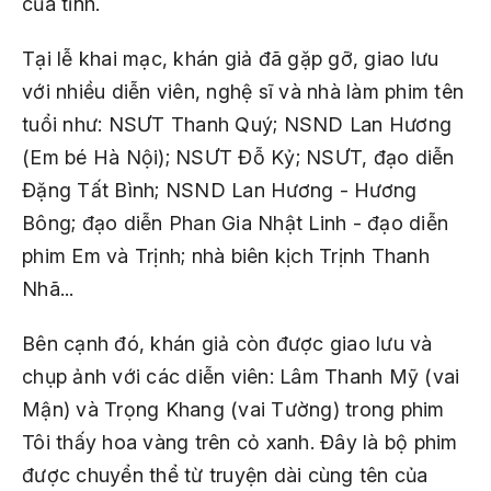
của tỉnh.
Tại lễ khai mạc, khán giả đã gặp gỡ, giao lưu
với nhiều diễn viên, nghệ sĩ và nhà làm phim tên
tuổi như: NSƯT Thanh Quý; NSND Lan Hương
(
Em bé Hà Nội
); NSƯT Đỗ Kỷ; NSƯT, đạo diễn
Đặng Tất Bình; NSND Lan Hương - Hương
Bông; đạo diễn Phan Gia Nhật Linh - đạo diễn
phim
Em và Trịnh
; nhà biên kịch Trịnh Thanh
Nhã...
Bên cạnh đó, khán giả còn được giao lưu và
chụp ảnh với các diễn viên: Lâm Thanh Mỹ (vai
Mận) và Trọng Khang (vai Tường) trong phim
Tôi thấy hoa vàng trên cỏ xanh.
Đây là bộ phim
được chuyển thể từ truyện dài cùng tên của