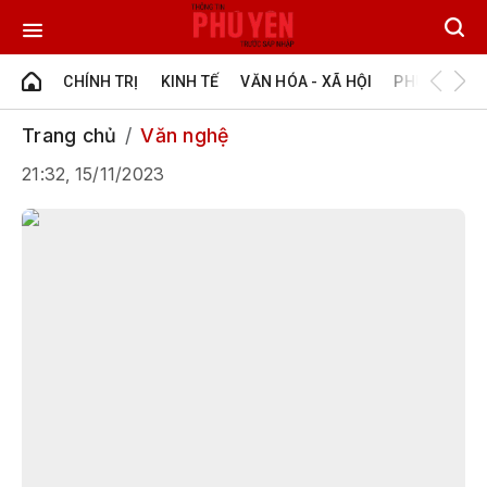
CHÍNH TRỊ
KINH TẾ
VĂN HÓA - XÃ HỘI
PHÚ YÊN - Đ
Trang chủ
Văn nghệ
21:32, 15/11/2023