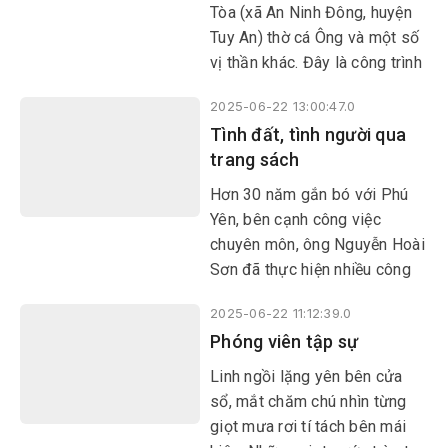
Tòa (xã An Ninh Đông, huyện
Tuy An) thờ cá Ông và một số
vị thần khác. Đây là công trình
tín ngưỡng ra đời cùng với quá
2025-06-22 13:00:47.0
trình hình thành làng xã, có vai
Tình đất, tình người qua
trò quan trọng trong đời sống
trang sách
tín ngưỡng, tâm linh, mang
đậm bản sắc văn hóa của cư
​​​​​​​Hơn 30 năm gắn bó với Phú
dân vùng biển.
Yên, bên cạnh công việc
chuyên môn, ông Nguyễn Hoài
Sơn đã thực hiện nhiều công
trình nghiên cứu chứa đựng
2025-06-22 11:12:39.0
tình cảm sâu nặng dành cho
Phóng viên tập sự
quê hương thứ hai. Với cuốn
sách mới nhất - Sản vật Phú
Linh ngồi lặng yên bên cửa
Yên trong ca dao dân gian, tác
sổ, mắt chăm chú nhìn từng
giả Nguyễn Hoài Sơn đã “vẽ
giọt mưa rơi tí tách bên mái
bản đồ sản vật”, để người