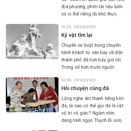
địa phương, phim tài liệu luôn
có vị thế riêng dù khó thực
hiện, lại kén khán giả.
15:00, 23/03/2025
Kỷ vật tìm lại
​​​​​​​Chuyến xe buýt trung chuyển
hành khách từ sân bay về đến
thành phố đã hơn bảy giờ tối.
Trong số hơn mười người
xuống ở trạm cuối có một
12:59, 23/03/2025
người đàn ông ngoại quốc,
Hỏi chuyện cùng đá
dáng cao to, tóc và da đều
trắng, trông còn khỏe mạnh.
Lắng nghe âm thanh tiếng kèn
đá, ta sao có thể gọi đá là vật
vô tri vô giác? Ngắm nhìn
dáng hình ngọn Thạch Bi sơn,
ta chợt hỏi, đâu chỉ con người