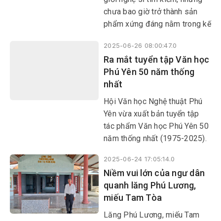
chưa bao giờ trở thành sản
phẩm xứng đáng nằm trong kế
hoạch của những người làm
2025-06-26 08:00:47.0
sách ở nước ta. Vì sao các
Ra mắt tuyển tập Văn học
đơn vị làm sách không đưa
Phú Yên 50 năm thống
kịch bản sân khấu tham gia
nhất
vào thị trường xuất bản để mở
rộng công chúng cho thể loại
Hội Văn học Nghệ thuật Phú
này?
Yên vừa xuất bản tuyển tập
tác phẩm Văn học Phú Yên 50
năm thống nhất (1975-2025).
2025-06-24 17:05:14.0
Niềm vui lớn của ngư dân
quanh lăng Phú Lương,
miếu Tam Tòa
​​​​​​​Lăng Phú Lương, miếu Tam