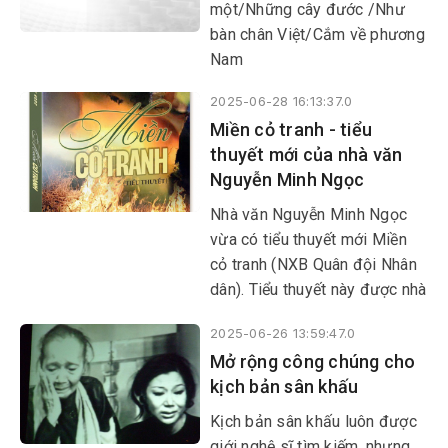
một/Những cây đước /Như
bàn chân Việt/Cắm về phương
Nam
2025-06-28 16:13:37.0
Miền cỏ tranh - tiểu
thuyết mới của nhà văn
Nguyễn Minh Ngọc
Nhà văn Nguyễn Minh Ngọc
vừa có tiểu thuyết mới Miền
cỏ tranh (NXB Quân đội Nhân
dân). Tiểu thuyết này được nhà
văn viết trong vòng 1 năm, từ
2025-06-26 13:59:47.0
tháng 8/2023-8/2024.
Mở rộng công chúng cho
kịch bản sân khấu
Kịch bản sân khấu luôn được
giới nghệ sĩ tìm kiếm, nhưng