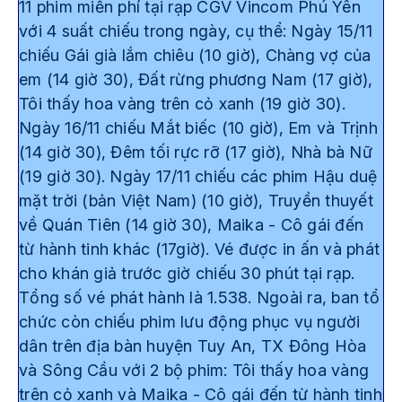
11 phim miễn phí tại rạp CGV Vincom Phú Yên
với 4 suất chiếu trong ngày, cụ thể: Ngày 15/11
chiếu
Gái già lắm chiêu
(10 giờ),
Chàng vợ của
em
(14 giờ 30),
Đất rừng phương Nam
(17 giờ),
Tôi thấy hoa vàng trên cỏ xanh
(19 giờ 30).
Ngày 16/11 chiếu
Mắt biếc
(10 giờ),
Em và Trịnh
(14 giờ 30),
Đêm tối rực rỡ
(17 giờ),
Nhà bà Nữ
(19 giờ 30). Ngày 17/11 chiếu các phim
Hậu duệ
mặt trời
(bản Việt Nam) (10 giờ),
Truyền thuyết
về Quán Tiên
(14 giờ 30),
Maika - Cô gái đến
từ hành tinh khác
(17giờ). Vé được in ấn và phát
cho khán giả trước giờ chiếu 30 phút tại rạp.
Tổng số vé phát hành là 1.538. Ngoài ra, ban tổ
chức còn chiếu phim lưu động phục vụ người
dân trên địa bàn huyện Tuy An, TX Đông Hòa
và Sông Cầu với 2 bộ phim:
Tôi thấy hoa vàng
trên cỏ xanh
và
Maika - Cô gái đến từ hành tinh