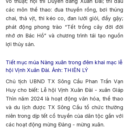
võ thuật; hội thi Duyên dáng Xuân Đài; thi đấu
các môn thể thao: đua thuyền rồng, bơi thúng
chai, thả vịt, thi kéo co, đan lưới giỏi, đẩy gậy;
phát động phong trào “Tết trồng cây đời đời
nhớ ơn Bác Hồ” và chương trình tái tạo nguồn
lợi thủy sản.
Tiết mục múa Nàng xuân trong đêm khai mạc lễ
hội Vịnh Xuân Đài. Ảnh: THIÊN LÝ
Chủ tịch UBND TX Sông Cầu Phan Trần Vạn
Huy cho biết: Lễ hội Vịnh Xuân Đài - xuân Giáp
Thìn năm 2024 là hoạt động văn hóa, thể thao
và du lịch được TX Sông Cầu tổ chức thường
niên trong dịp tết cổ truyền của dân tộc gắn với
các hoạt động mừng Đảng - mừng xuân.