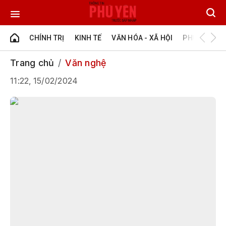
CHÍNH TRỊ
KINH TẾ
VĂN HÓA - XÃ HỘI
PHÚ YÊN - Đ
Trang chủ
Văn nghệ
11:22, 15/02/2024