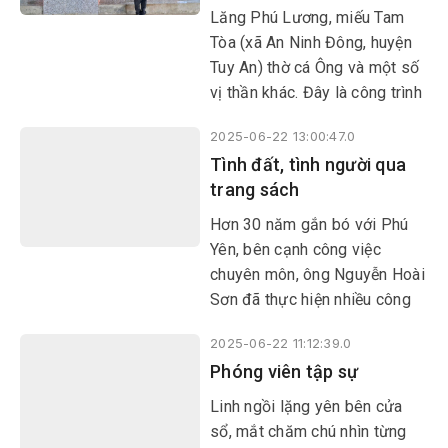
​​​​​​​Lăng Phú Lương, miếu Tam
Tòa (xã An Ninh Đông, huyện
Tuy An) thờ cá Ông và một số
vị thần khác. Đây là công trình
tín ngưỡng ra đời cùng với quá
2025-06-22 13:00:47.0
trình hình thành làng xã, có vai
Tình đất, tình người qua
trò quan trọng trong đời sống
trang sách
tín ngưỡng, tâm linh, mang
đậm bản sắc văn hóa của cư
​​​​​​​Hơn 30 năm gắn bó với Phú
dân vùng biển.
Yên, bên cạnh công việc
chuyên môn, ông Nguyễn Hoài
Sơn đã thực hiện nhiều công
trình nghiên cứu chứa đựng
2025-06-22 11:12:39.0
tình cảm sâu nặng dành cho
Phóng viên tập sự
quê hương thứ hai. Với cuốn
sách mới nhất - Sản vật Phú
Linh ngồi lặng yên bên cửa
Yên trong ca dao dân gian, tác
sổ, mắt chăm chú nhìn từng