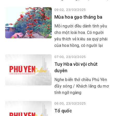
ta chợt hỏi, đâu chỉ con người
09:02, 23/03/2025
mới có số phận? Khi những
Mùa hoa gạo tháng ba
sản phẩm của tạo hóa ấy đặt
đúng chỗ của nó thì “thời kỳ
Mỗi người đều dành tình yêu
đồ đá” đâu chỉ là sự lạc hậu
cho một loài hoa. Có người
về kỹ thuật?
yêu thích vẻ kiêu sa quý phái
của hoa hồng, có người lại
thích vẻ rực rỡ của hoa hướng
07:00, 23/03/2025
dương hay nét tinh khôi của
Tuy Hòa vồi vội chút
cúc họa mi… Riêng tôi lại
duyên
thường bị hút hồn trước sắc
đỏ bung biêng của hoa gạo.
Nghe biển thở chiều Phú Yên
đầy sóng / Khách lãng du mơ
tỉnh ngỡ ngàng
06:00, 23/03/2025
Tổ quốc