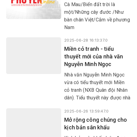
​​​​​​​Cà Mau/Biển đất trời là
một/Những cây đước /Như
bàn chân Việt/Cắm về phương
Nam
2025-06-28 16:13:37.0
Miền cỏ tranh - tiểu
thuyết mới của nhà văn
Nguyễn Minh Ngọc
Nhà văn Nguyễn Minh Ngọc
vừa có tiểu thuyết mới Miền
cỏ tranh (NXB Quân đội Nhân
dân). Tiểu thuyết này được nhà
văn viết trong vòng 1 năm, từ
2025-06-26 13:59:47.0
tháng 8/2023-8/2024.
Mở rộng công chúng cho
kịch bản sân khấu