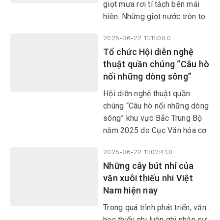
giả Nguyễn Hoài Sơn đã “vẽ
giọt mưa rơi tí tách bên mái
bản đồ sản vật”, để người
hiên. Những giọt nước tròn to
đọc càng thêm mến thêm
long lanh thi nhau rơi đều
thương vùng đất Phú trời Yên.
2025-06-22 11:11:00.0
xuống rãnh nước tạo thành
Tổ chức Hội diễn nghệ
những chiếc bong bóng trôi
thuật quần chúng “Câu hò
dập dềnh rồi vỡ tan.
nối những dòng sông”
Hội diễn nghệ thuật quần
chúng “Câu hò nối những dòng
sông” khu vực Bắc Trung Bộ
năm 2025 do Cục Văn hóa cơ
sở, Gia đình và Thư viện (Bộ
2025-06-22 11:02:41.0
VHTT&DL) phối hợp với Sở
Những cây bút nhí của
VHTT&DL tỉnh Thanh Hóa tổ
văn xuôi thiếu nhi Việt
chức, diễn ra từ ngày 8-10/7
Nam hiện nay
tại tỉnh Thanh Hóa.
​​​​​​​Trong quá trình phát triển, văn
học thiếu nhi luôn ghi nhận sự