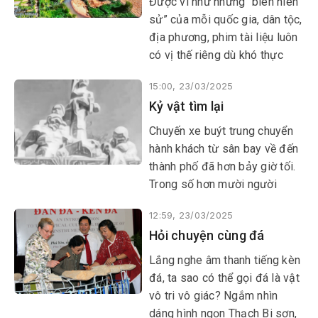
​​​​​​​Được ví như những “biên niên
sử” của mỗi quốc gia, dân tộc,
địa phương, phim tài liệu luôn
có vị thế riêng dù khó thực
hiện, lại kén khán giả.
15:00, 23/03/2025
Kỷ vật tìm lại
​​​​​​​Chuyến xe buýt trung chuyển
hành khách từ sân bay về đến
thành phố đã hơn bảy giờ tối.
Trong số hơn mười người
xuống ở trạm cuối có một
12:59, 23/03/2025
người đàn ông ngoại quốc,
Hỏi chuyện cùng đá
dáng cao to, tóc và da đều
trắng, trông còn khỏe mạnh.
Lắng nghe âm thanh tiếng kèn
đá, ta sao có thể gọi đá là vật
vô tri vô giác? Ngắm nhìn
dáng hình ngọn Thạch Bi sơn,