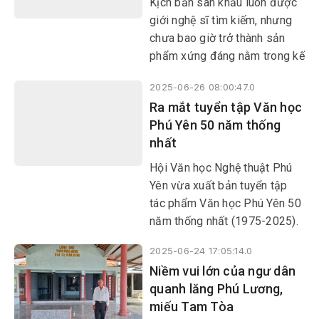
Kịch bản sân khấu luôn được
giới nghệ sĩ tìm kiếm, nhưng
chưa bao giờ trở thành sản
phẩm xứng đáng nằm trong kế
hoạch của những người làm
2025-06-26 08:00:47.0
sách ở nước ta. Vì sao các
Ra mắt tuyển tập Văn học
đơn vị làm sách không đưa
Phú Yên 50 năm thống
kịch bản sân khấu tham gia
nhất
vào thị trường xuất bản để mở
rộng công chúng cho thể loại
Hội Văn học Nghệ thuật Phú
này?
Yên vừa xuất bản tuyển tập
tác phẩm Văn học Phú Yên 50
năm thống nhất (1975-2025).
2025-06-24 17:05:14.0
Niềm vui lớn của ngư dân
quanh lăng Phú Lương,
miếu Tam Tòa