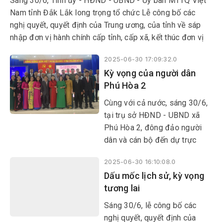
Sáng 30/6, Tỉnh ủy - HĐND - UBND - Ủy ban MTTQ Việt
Nam tỉnh Đắk Lắk long trọng tổ chức Lễ công bố các
nghị quyết, quyết định của Trung ương, của tỉnh về sáp
nhập đơn vị hành chính cấp tỉnh, cấp xã, kết thúc đơn vị
hành chính cấp huyện, thành lập tổ chức Đảng, chỉ định
2025-06-30 17:09:32.0
cấp ủy, HĐND, UBND, Ủy ban MTTQ Việt Nam tỉnh, xã,
Kỳ vọng của người dân
phường.
Phú Hòa 2
Cùng với cả nước, sáng 30/6,
tại trụ sở HĐND - UBND xã
Phú Hòa 2, đông đảo người
dân và cán bộ đến dự trực
tuyến lễ công bố các nghị
2025-06-30 16:10:08.0
quyết, quyết định của Trung
Dấu mốc lịch sử, kỳ vọng
ương và địa phương về sáp
tương lai
nhập đơn vị hành chính, thành
lập các tổ chức đảng, chỉ định
Sáng 30/6, lễ công bố các
cấp ủy, HĐND, UBND, Ủy ban
nghị quyết, quyết định của