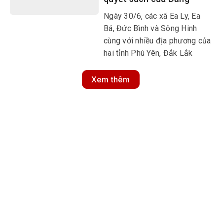
Ngày 30/6, các xã Ea Ly, Ea
Bá, Đức Bình và Sông Hinh
cùng với nhiều địa phương của
hai tỉnh Phú Yên, Đắk Lắk
chính thức vận hành bộ máy
hành chính mới. Đây là bước
Xem thêm
ngoặt trọng đại, thể hiện quyết
tâm đổi mới, tinh gọn bộ máy
và nâng cao hiệu quả hoạt
động của hệ thống chính trị ở
cơ sở.
MULTIMEDIA
Multimedia
Video
Infographic
Podcast
E-Magazine