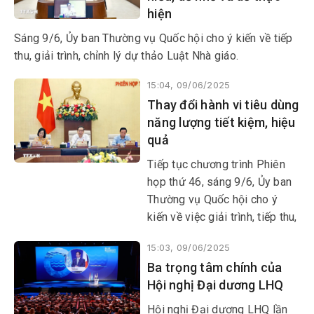
hiện
Sáng 9/6, Ủy ban Thường vụ Quốc hội cho ý kiến về tiếp
thu, giải trình, chỉnh lý dự thảo Luật Nhà giáo.
15:04, 09/06/2025
Thay đổi hành vi tiêu dùng
năng lượng tiết kiệm, hiệu
quả
Tiếp tục chương trình Phiên
họp thứ 46, sáng 9/6, Ủy ban
Thường vụ Quốc hội cho ý
kiến về việc giải trình, tiếp thu,
chỉnh lý dự thảo Luật sửa đổi,
15:03, 09/06/2025
bổ sung một số điều của Luật
Ba trọng tâm chính của
Sử dụng năng lượng tiết kiệm
Hội nghị Đại dương LHQ
và hiệu quả.
Hội nghị Đại dương LHQ lần