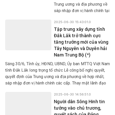
MTTQ...
Trung ương và địa phương về
sáp nhập đơn vị hành chính tại
các xã, phường đã diễn ra
2025-06-30 15:43:01.0
trong không khí trang trọng và
Tập trung xây dựng tỉnh
xúc động, đánh dấu một bước
Đắk Lắk trở thành cực
ngoặt lớn trong tiến trình phát
tăng trưởng mới của vùng
triển của địa phương.
Tây Nguyên và Duyên hải
Nam Trung Bộ (*)
Sáng 30/6, Tỉnh ủy, HĐND, UBND, Ủy ban MTTQ Việt Nam
tỉnh Đắk Lắk long trọng tổ chức Lễ công bố nghị quyết,
quyết định của Trung ương và địa phương về hợp nhất,
sáp nhập đơn vị hành chính các cấp. Thay mặt lãnh đạo
Đảng và Nhà nước, Bí thư Trung ương Đảng, Chánh Văn
2025-06-30 14:56:51.0
phòng Trung ương Đảng Lê Hoài Trung đã về dự và phát
Người dân Sông Hinh tin
biểu chỉ đạo.
tưởng vào chủ trương,
quyết sách của Đảng