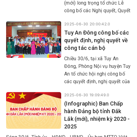
(mới) long trọng tổ chức Lễ
công bố các Nghị quyết, Quyết
định quan trọng của Trung
2025-06-30 20:00:42.0
ương và địa phương về việc
Tuy An Đông công bố các
sáp nhập đơn vị hành chính
quyết định, nghị quyết về
cấp tỉnh, cấp xã; kết thúc hoạt
công tác cán bộ
động đơn vị hành chính cấp
huyện; đồng thời thành lập tổ
Chiều 30/6, tại xã Tuy An
chức đảng, chính quyền và
Đông, Phòng Nội vụ huyện Tuy
Mặt trận Tổ quốc tại các đơn
An tổ chức hội nghị công bố
vị mới.
các quyết định, nghị quyết của
Tỉnh ủy, HĐND tỉnh về công
2025-06-30 19:09:49.0
tác cán bộ ở địa phương này.
(Infographic) Ban Chấp
hành Đảng bộ tỉnh Đắk
Lắk (mới), nhiệm kỳ 2020 -
2025