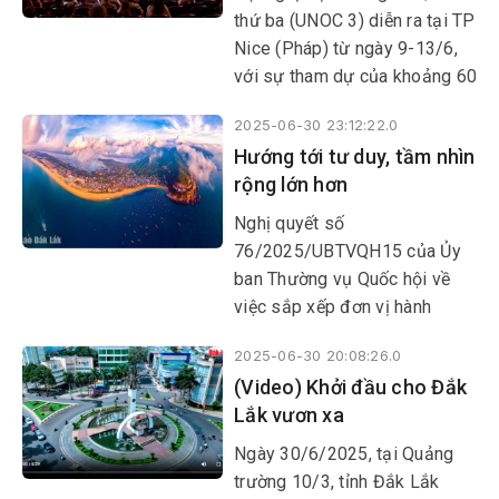
thứ ba (UNOC 3) diễn ra tại TP
Nice (Pháp) từ ngày 9-13/6,
với sự tham dự của khoảng 60
nguyên thủ quốc gia và người
2025-06-30 23:12:22.0
đứng đầu chính phủ, cùng
Hướng tới tư duy, tầm nhìn
hàng nghìn đại biểu đến từ
rộng lớn hơn
các tổ chức tài chính quốc tế,
tổ chức phi chính phủ, cộng
Nghị quyết số
đồng khoa học và khu vực tư
76/2025/UBTVQH15 của Ủy
nhân.
ban Thường vụ Quốc hội về
việc sắp xếp đơn vị hành
chính năm 2025 là một minh
2025-06-30 20:08:26.0
chứng rõ nét cho tầm nhìn xa
(Video) Khởi đầu cho Đắk
và quyết tâm đổi mới mạnh
Lắk vươn xa
mẽ của Đảng và Nhà nước.
Ngày 30/6/2025, tại Quảng
trường 10/3, tỉnh Đắk Lắk