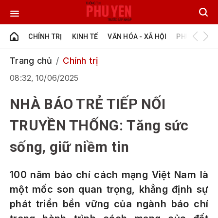
CHÍNH TRỊ
KINH TẾ
VĂN HÓA - XÃ HỘI
PHÚ YÊN - Đ
Trang chủ
Chính trị
08:32, 10/06/2025
NHÀ BÁO TRẺ TIẾP NỐI
TRUYỀN THỐNG: Tăng sức
sống, giữ niềm tin
100 năm báo chí cách mạng Việt Nam là
một mốc son quan trọng, khẳng định sự
phát triển bền vững của ngành báo chí