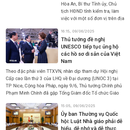
Hòa An, Bí thư Tỉnh ủy, Chủ
tịch HĐND tỉnh kiểm tra, làm
việc với một số đơn vị trên địa
bàn tỉnh liên quan việc sắp
16:15, 09/06/2025
xếp tổ chức bộ máy, cơ sở vật
Thủ tướng đề nghị
chất của các xã, phường (mới)
UNESCO tiếp tục ủng hộ
và công tác chuẩn bị Đại hội
các hồ sơ di sản của Việt
Đảng bộ cấp xã nhiệm kỳ
Nam
2025-2030.
Theo đặc phái viên TTXVN, nhân dịp tham dự Hội nghị
Cấp cao lần thứ 3 của LHQ về Đại dương (UNOC 3) tại
TP Nice, Cộng hòa Pháp, ngày 9/6, Thủ tướng Chính phủ
Phạm Minh Chính đã gặp Tổng Giám đốc Tổ chức Giáo
dục, Khoa học và Văn hóa LHQ (UNESCO) Andrey
15:05, 09/06/2025
Azoulay.
Ủy ban Thường vụ Quốc
hội: Luật Nhà giáo phải dễ
hiểu, dễ nhớ và dễ thực