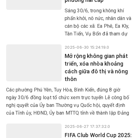
thành lập tổ chức đảng, chỉ
định cấp ủy, HĐND, UBND, Ủy
Sáng 30/6, trong không khí
ban MTTQ Việt Nam cấp tỉnh
phấn khởi, nô nức, nhân dân và
và cấp xã, phường; đồng thời
cán bộ các xã: Ea Phê, Ea Kly,
trao các quyết định về công
Tân Tiến, Vụ Bổn đã tham dự
tác cán bộ tại địa bàn xã Ea
Lễ công bố nghị quyết, quyết
Hiao.
2025-06-30 15:24:19.0
định của Trung ương và địa
Mở rộng không gian phát
phương về sáp nhập đơn vị
triển, xóa nhòa khoảng
hành chính cấp tỉnh, cấp xã,
cách giữa đô thị và nông
kết thúc hoạt động đơn vị
thôn
hành chính cấp huyện, thành
lập tổ chức đảng, chỉ định cấp
Các phường Phú Yên, Tuy Hòa, Bình Kiến, đúng 8 giờ
ủy, HĐND, UBND, Ủy ban
ngày 30/6 đồng loạt tổ chức xem trực tuyến Lễ công bố
MTTQ Việt Nam tỉnh, xã,
nghị quyết của Ủy ban Thường vụ Quốc hội, quyết định
phường.
của Tỉnh ủy, HĐND, Ủy ban MTTQ tỉnh về thành lập Đảng
bộ, chỉ định nhân sự cấp ủy, lãnh đạo HĐND, UBND, Ủy
2025-06-27 17:37:32.0
ban MTTQ các phường. Sự kiện lịch sử này được cả hệ
FIFA Club World Cup 2025:
thống chính trị và các tầng lớp nhân dân đồng tình hưởng