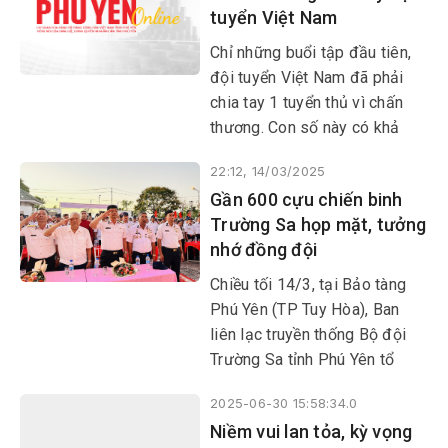
tuyển Việt Nam
Chính phủ, đây là mệnh lệnh
của trái tim, lương tri, trách
Chỉ những buổi tập đầu tiên,
nhiệm với cộng đồng.
đội tuyển Việt Nam đã phải
chia tay 1 tuyển thủ vì chấn
thương. Con số này có khả
năng vẫn còn tăng trong
22:12, 14/03/2025
những ngày tới...
Gần 600 cựu chiến binh
Trường Sa họp mặt, tưởng
nhớ đồng đội
Chiều tối 14/3, tại Bảo tàng
Phú Yên (TP Tuy Hòa), Ban
liên lạc truyền thống Bộ đội
Trường Sa tỉnh Phú Yên tổ
chức họp mặt, ôn lại truyền
2025-06-30 15:58:34.0
thống đấu tranh bảo vệ chủ
Niềm vui lan tỏa, kỳ vọng
quyền của Tổ quốc trên biển