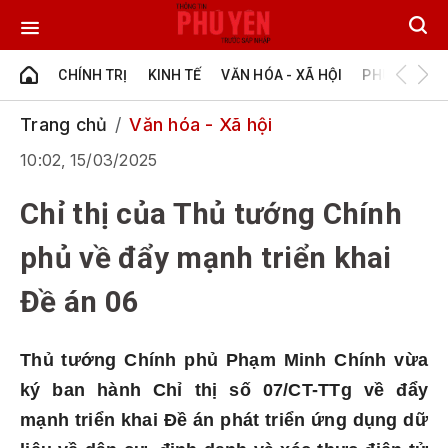
CHÍNH TRỊ
KINH TẾ
VĂN HÓA - XÃ HỘI
PHÚ YÊN - Đ
Trang chủ
Văn hóa - Xã hội
10:02, 15/03/2025
Chỉ thị của Thủ tướng Chính
phủ về đẩy mạnh triển khai
Đề án 06
Thủ tướng Chính phủ Phạm Minh Chính vừa
ký ban hành Chỉ thị số 07/CT-TTg về đẩy
mạnh triển khai Đề án phát triển ứng dụng dữ