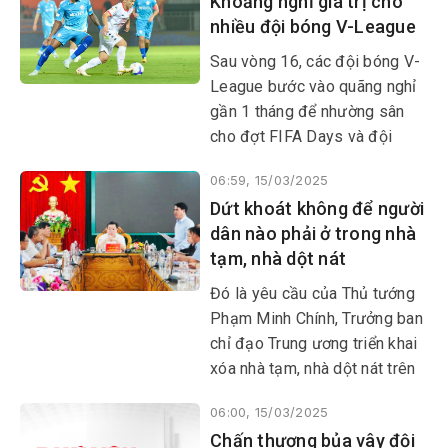
Khoảng nghỉ giá trị cho
Chân Thật phối hợp với đơn vị
nhiều đội bóng V-League
này tổ chức chương trình
Tháng ba biên giới và Tuổi trẻ
Sau vòng 16, các đội bóng V-
Thủ Đức vì biển, đảo quê
League bước vào quãng nghỉ
hương năm 2025.
gần 1 tháng để nhường sân
cho đợt FIFA Days và đội
tuyển Việt Nam tranh tài tại
06:59, 15/03/2025
vòng loại ASEAN Cup 2027.
Dứt khoát không để người
Đây là cơ hội để các đội bóng
dân nào phải ở trong nhà
kiện toàn lực lượng, theo đuổi
tạm, nhà dột nát
mục tiêu khi sân chơi số 1
bóng đá Việt Nam quay trở lại.
Đó là yêu cầu của Thủ tướng
Phạm Minh Chính, Trưởng ban
chỉ đạo Trung ương triển khai
xóa nhà tạm, nhà dột nát trên
phạm vi cả nước tại phiên họp
06:00, 15/03/2025
thứ 3 của ban chỉ đạo vừa
Chấn thương bủa vây đội
diễn ra. Theo người đứng đầu