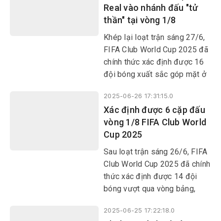
Real vào nhánh đấu "tử
ứng.
thần" tại vòng 1/8
Khép lại loạt trận sáng 27/6,
FIFA Club World Cup 2025 đã
chính thức xác định được 16
đội bóng xuất sắc góp mặt ở
vòng knock-out.
2025-06-26 17:31:15.0
Xác định được 6 cặp đấu
vòng 1/8 FIFA Club World
Cup 2025
Sau loạt trận sáng 26/6, FIFA
Club World Cup 2025 đã chính
thức xác định được 14 đội
bóng vượt qua vòng bảng,
cũng như 6 cặp đấu tại vòng
2025-06-25 17:22:18.0
1/8. Borussia Dortmund,