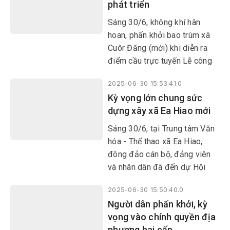
phát triển
Đông, tưởng niệm 64 đồng đội
đã anh dũng hy sinh trong trận
Sáng 30/6, không khí hân
Gạc Ma ngày 14/3/1988.
hoan, phấn khởi bao trùm xã
Cuôr Đăng (mới) khi diễn ra
điểm cầu trực tuyến Lễ công
bố Nghị quyết, Quyết định của
2025-06-30 15:53:41.0
Trung ương và địa phương về
Kỳ vọng lớn chung sức
sáp nhập đơn vị hành chính
dựng xây xã Ea Hiao mới
cấp tỉnh, cấp xã, kết thúc hoạt
động đơn vị hành chính cấp
Sáng 30/6, tại Trung tâm Văn
huyện, thành lập tổ chức đảng,
hóa - Thể thao xã Ea Hiao,
chỉ định cấp ủy, HĐND, UBND,
đông đảo cán bộ, đảng viên
Ủy ban MTTQ Việt Nam tỉnh,
và nhân dân đã đến dự Hội
xã, phường.
nghị trực tuyến công bố Nghị
2025-06-30 15:50:40.0
quyết, Quyết định của Trung
Người dân phấn khởi, kỳ
ương và tỉnh Đắk Lắk về việc
vọng vào chính quyền địa
sáp nhập đơn vị hành chính,
phương hai cấp