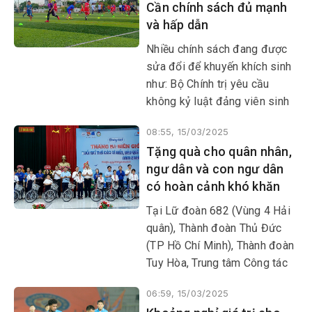
Cần chính sách đủ mạnh
và hấp dẫn
Nhiều chính sách đang được
sửa đổi để khuyến khích sinh
như: Bộ Chính trị yêu cầu
không kỷ luật đảng viên sinh
con thứ 3; miễn giảm học phí.
08:55, 15/03/2025
Mới đây nhất, Bộ Y tế đề xuất
Tặng quà cho quân nhân,
trao quyền cho mỗi cặp vợ
ngư dân và con ngư dân
chồng và cá nhân tự quyết
có hoàn cảnh khó khăn
định số con cũng như thời
gian sinh con phù hợp với điều
Tại Lữ đoàn 682 (Vùng 4 Hải
kiện của mình; kéo dài thời
quân), Thành đoàn Thủ Đức
gian nghỉ thai sản lên 7 tháng
(TP Hồ Chí Minh), Thành đoàn
đối với phụ nữ sinh con thứ
Tuy Hòa, Trung tâm Công tác
hai và hỗ trợ thuê, mua nhà ở
xã hội Thanh Thiếu niên Việt
xã hội.
06:59, 15/03/2025
Nam, Tổng công ty Đối tác