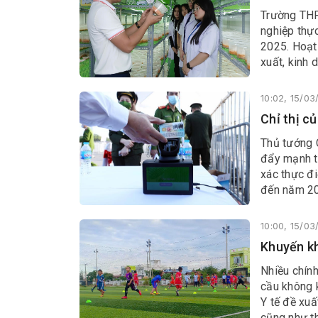
Trường THP
nghiệp thự
2025. Hoạt 
xuất, kinh 
nhóm nghề 
10:02, 15/0
Chỉ thị c
Thủ tướng 
đẩy mạnh tr
xác thực đi
đến năm 20
tiếp theo.
10:00, 15/0
Khuyến kh
Nhiều chính
cầu không k
Y tế đề xuấ
cũng như th