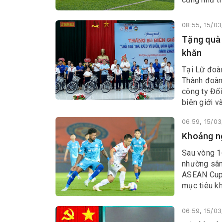
thai sản lê
hội.
08:55, 15/0
Tặng quà 
khăn
Tại Lữ đoà
Thành đoàn
công ty Đối
biên giới v
06:59, 15/0
Khoảng ng
Sau vòng 1
nhường sân 
ASEAN Cup 
mục tiêu kh
06:59, 15/0