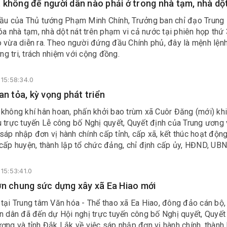
 không để người dân nào phải ở trong nhà tạm, nhà dộ
cầu của Thủ tướng Phạm Minh Chính, Trưởng ban chỉ đạo Trung
xóa nhà tạm, nhà dột nát trên phạm vi cả nước tại phiên họp thứ
o vừa diễn ra. Theo người đứng đầu Chính phủ, đây là mệnh lện
ơng tri, trách nhiệm với cộng đồng.
15:58:34.0
an tỏa, kỳ vọng phát triển
không khí hân hoan, phấn khởi bao trùm xã Cuôr Đăng (mới) khi
 trực tuyến Lễ công bố Nghị quyết, Quyết định của Trung ương 
áp nhập đơn vị hành chính cấp tỉnh, cấp xã, kết thúc hoạt động
cấp huyện, thành lập tổ chức đảng, chỉ định cấp ủy, HĐND, UBN
iệt Nam tỉnh, xã, phường.
15:53:41.0
ớn chung sức dựng xây xã Ea Hiao mới
 tại Trung tâm Văn hóa - Thể thao xã Ea Hiao, đông đảo cán bộ
n dân đã đến dự Hội nghị trực tuyến công bố Nghị quyết, Quyết
ơng và tỉnh Đắk Lắk về việc sáp nhập đơn vị hành chính, thành 