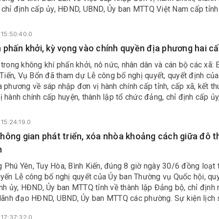
 chỉ định cấp ủy, HĐND, UBND, Ủy ban MTTQ Việt Nam cấp tỉnh
 đồng thời trao các quyết định về công tác cán bộ tại địa bàn x
15:50:40.0
 phấn khởi, kỳ vọng vào chính quyền địa phương hai c
trong không khí phấn khởi, nô nức, nhân dân và cán bộ các xã: 
 Tiến, Vụ Bổn đã tham dự Lễ công bố nghị quyết, quyết định của
 phương về sáp nhập đơn vị hành chính cấp tỉnh, cấp xã, kết th
 hành chính cấp huyện, thành lập tổ chức đảng, chỉ định cấp ủy
, Ủy ban MTTQ Việt Nam tỉnh, xã, phường.
15:24:19.0
hông gian phát triển, xóa nhòa khoảng cách giữa đô th
n
 Phú Yên, Tuy Hòa, Bình Kiến, đúng 8 giờ ngày 30/6 đồng loạt 
uyến Lễ công bố nghị quyết của Ủy ban Thường vụ Quốc hội, qu
nh ủy, HĐND, Ủy ban MTTQ tỉnh về thành lập Đảng bộ, chỉ định 
 lãnh đạo HĐND, UBND, Ủy ban MTTQ các phường. Sự kiện lịch 
thống chính trị và các tầng lớp nhân dân đồng tình hưởng ứng.
17:37:32.0