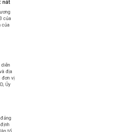
t nát
 ương
 3 của
h của
 diễn
và địa
 đơn vị
D, Ủy
, đảng
 định
lập tổ