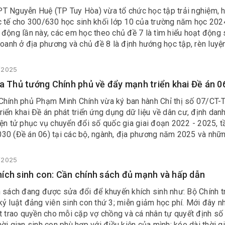
T Nguyễn Huệ (TP Tuy Hòa) vừa tổ chức học tập trải nghiệm, 
c tế cho 300/630 học sinh khối lớp 10 của trường năm học 202
động lần này, các em học theo chủ đề 7 là tìm hiểu hoạt động
doanh ở địa phương và chủ đề 8 là định hướng học tập, rèn luyệ
lựa chọn trong sách Hoạt động trải nghiệm, hướng nghiệp lớp 
3/2025
ủa Thủ tướng Chính phủ về đẩy mạnh triển khai Đề án 0
Chính phủ Phạm Minh Chính vừa ký ban hành Chỉ thị số 07/CT-
iển khai Đề án phát triển ứng dụng dữ liệu về dân cư, định dan
ện tử phục vụ chuyển đổi số quốc gia giai đoạn 2022 - 2025, t
30 (Đề án 06) tại các bộ, ngành, địa phương năm 2025 và nhữ
3/2025
ích sinh con: Cần chính sách đủ mạnh và hấp dẫn
 sách đang được sửa đổi để khuyến khích sinh như: Bộ Chính tr
ỷ luật đảng viên sinh con thứ 3; miễn giảm học phí. Mới đây n
t trao quyền cho mỗi cặp vợ chồng và cá nhân tự quyết định số
ời gian sinh con phù hợp với điều kiện của mình; kéo dài thời g