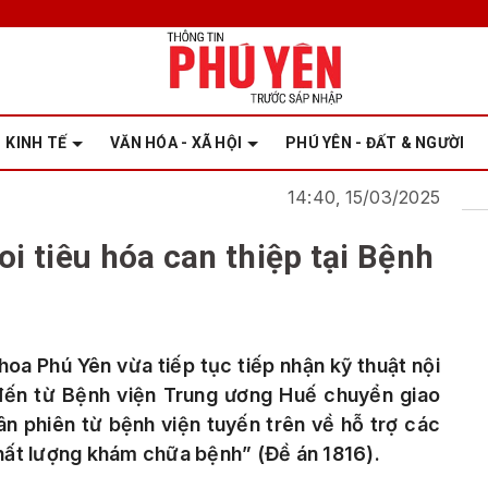
KINH TẾ
VĂN HÓA - XÃ HỘI
PHÚ YÊN - ĐẤT & NGƯỜI
14:40, 15/03/2025
oi tiêu hóa can thiệp tại Bệnh
oa Phú Yên vừa tiếp tục tiếp nhận kỹ thuật nội
 đến từ Bệnh viện Trung ương Huế chuyển giao
n phiên từ bệnh viện tuyến trên về hỗ trợ các
hất lượng khám chữa bệnh” (Đề án 1816).