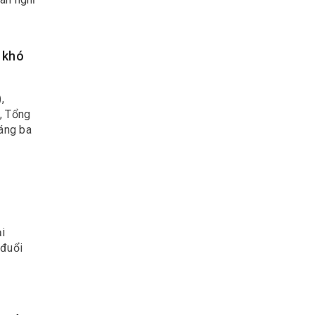
à ở xã
 khó
,
, Tổng
háng ba
ại
 đuổi