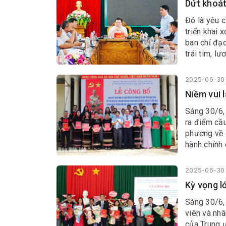
Dứt khoát
Đó là yêu 
triển khai 
ban chỉ đạ
trái tim, lư
2025-06-30 
Niềm vui l
Sáng 30/6, 
ra điểm cầu
phương về s
hành chính 
ban MTTQ V
2025-06-30 
Kỳ vọng l
Sáng 30/6,
viên và nhâ
của Trung ư