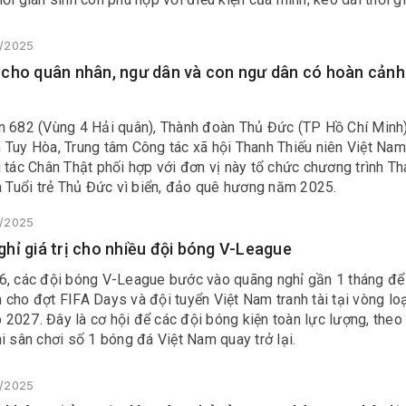
n 7 tháng đối với phụ nữ sinh con thứ hai và hỗ trợ thuê, mua nh
3/2025
cho quân nhân, ngư dân và con ngư dân có hoàn cảnh
n 682 (Vùng 4 Hải quân), Thành đoàn Thủ Đức (TP Hồ Chí Minh)
 Tuy Hòa, Trung tâm Công tác xã hội Thanh Thiếu niên Việt Nam
 tác Chân Thật phối hợp với đơn vị này tổ chức chương trình T
à Tuổi trẻ Thủ Đức vì biển, đảo quê hương năm 2025.
3/2025
hỉ giá trị cho nhiều đội bóng V-League
6, các đội bóng V-League bước vào quãng nghỉ gần 1 tháng để
cho đợt FIFA Days và đội tuyển Việt Nam tranh tài tại vòng lo
2027. Đây là cơ hội để các đội bóng kiện toàn lực lượng, theo
i sân chơi số 1 bóng đá Việt Nam quay trở lại.
3/2025