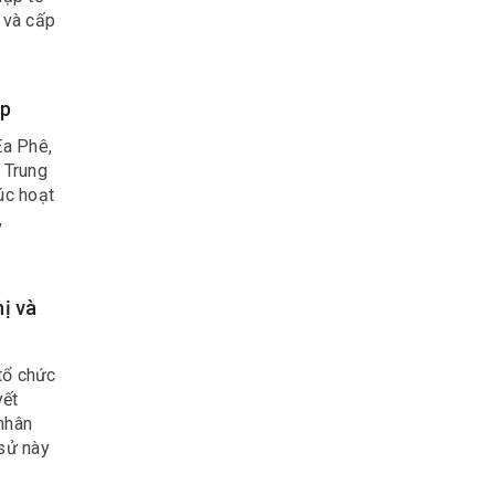
 và cấp
ã Ea
ấp
Ea Phê,
 Trung
úc hoạt
,
ị và
tổ chức
yết
nhân
sử này