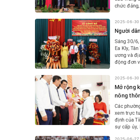
chức đảng,
xã, phường;
Hiao.
2025-06-30 
Người dân
Sáng 30/6, 
Ea Kly, Tân
ương và địa
động đơn vị
HĐND, UBND
2025-06-30 
Mở rộng k
nông thô
Các phường
xem trực t
định của Tỉ
sự cấp ủy,
được cả hệ 
2025-06-27 