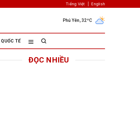
Tiếng Việt
|
English
Phú Yên, 32ºC
QUỐC TẾ
ĐỌC NHIỀU