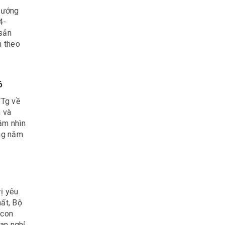
hướng
4-
 sản
n theo
10.
6
TTg về
h và
ầm nhìn
ng năm
ị yêu
hất, Bộ
 con
ian nghỉ